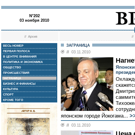
N°202
03 ноября 2010
//
Архив
/
ЗАГРАНИЦА
ВЕСЬ НОМЕР
ПЕРВАЯ ПОЛОСА
//
03.11.2010
В ЦЕНТРЕ ВНИМАНИЯ
Нагне
ПОЛИТИКА И ЭКОНОМИКА
Японски
ОБЩЕСТВО
президе
ПРОИСШЕСТВИЯ
Охлажде
ЗАГРАНИЦА
БИЗНЕС И ФИНАНСЫ
скажетс
КУЛЬТУРА
Дмитрия
СПОРТ
саммите
КРОМЕ ТОГО
Тихооке
сотрудн
>
японском городе Йокогама...
//
03.11.2010
Цена