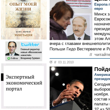
Европа 
евро
Минск з
Евросою
назначе
президе
междун
этом Ал
вчера с главами внешнеполит
Польши Гидо Вестервелле и Р
// читайт
//
03.11.2010
Пойде
Америка
президе
Сегодня
выборов
ноября.
состав 
палаты 
37 из 5