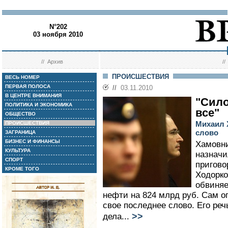
N°202
03 ноября 2010
//
Архив
/
ПРОИСШЕСТВИЯ
ВЕСЬ НОМЕР
ПЕРВАЯ ПОЛОСА
//
03.11.2010
В ЦЕНТРЕ ВНИМАНИЯ
"Сило
ПОЛИТИКА И ЭКОНОМИКА
все"
ОБЩЕСТВО
Михаил 
ПРОИСШЕСТВИЯ
слово
ЗАГРАНИЦА
БИЗНЕС И ФИНАНСЫ
Хамовни
КУЛЬТУРА
назначи
СПОРТ
пригово
КРОМЕ ТОГО
Ходорко
обвиняе
нефти на 824 млрд руб. Сам о
свое последнее слово. Его реч
>>
дела...