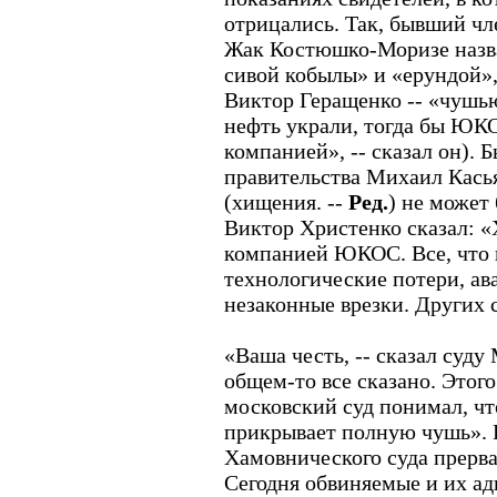
отрицались. Так, бывший ч
Жак Костюшко-Моризе назва
сивой кобылы» и «ерундой»
Виктор Геращенко -- «чушью
нефть украли, тогда бы ЮКО
компанией», -- сказал он). 
правительства Михаил Касья
(хищения. --
Ред.
) не может
Виктор Христенко сказал: 
компанией ЮКОС. Все, что н
технологические потери, ав
незаконные врезки. Других с
«Ваша честь, -- сказал суду
общем-то все сказано. Этого
московский суд понимал, чт
прикрывает полную чушь». 
Хамовнического суда прерва
Сегодня обвиняемые и их ад