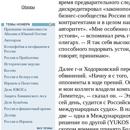
время предварительного сле
Обзоры
дискредитировал «законопо
бизнес-сообщества России 
контрагентами и в целом наш
ТЕМЫ НОМЕРА
авторитет». «Мне особенно
Признание независимости
Абхазии и Южной Осетии
устоев», -- вспоминал речь 
Автопром
олигарх. -- Я так себя высок
Ксенофобия и неофашизм в
способного подорвать устои
России
говорят, принимаю».
Россия и Прибалтика
Исторические версии
Далее г-н Ходорковский пер
Косово
обвинений. «Начну я с того
Россия и Белоруссия
оппоненты в ходе прений. О
Израиль и Палестина
и мои коллеги владели ком
Дело ЮКОСа
Лимитед», -- сказал он. -- 
Защита Химкинского леса
сей день, судится с Россий
Дело Бульбова
международных судах». В н
Россия и финансовый кризис
две -- одна в Международно
Доллар
решение по другой (YUKOS v
Россия и Израиль
все темы
скором времени принято Бо