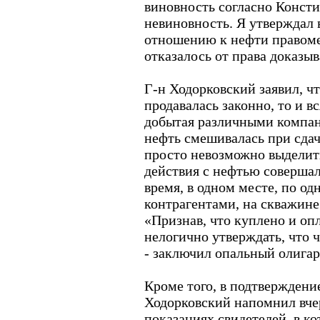
виновность согласно Конст
невиновность. Я утверждал в
отношению к нефти правом
отказалось от права доказы
Г-н Ходорковский заявил, чт
продавалась законно, то и вс
добытая различными комп
нефть смешивалась при сдач
просто невозможно выделить
действия с нефтью совершал
время, в одном месте, по од
контрагентами, на скважине 
«Признав, что куплено и опл
нелогично утверждать, что ч
- заключил опальный олигар
Кроме того, в подтверждени
Ходорковский напомнил вче
показаниях свидетелей, в к