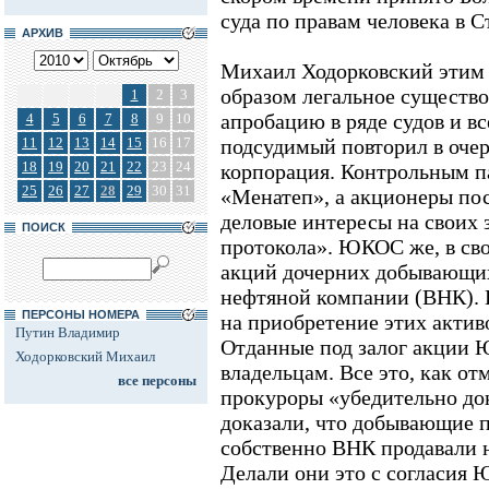
суда по правам человека в С
АРХИВ
Михаил Ходорковский этим х
образом легальное существ
1
2
3
апробацию в ряде судов и в
4
5
6
7
8
9
10
11
12
13
14
15
16
17
подсудимый повторил в очер
18
19
20
21
22
23
24
корпорация. Контрольным 
25
26
27
28
29
30
31
«Менатеп», а акционеры по
деловые интересы на своих 
ПОИСК
протокола». ЮКОС же, в сво
акций дочерних добывающи
нефтяной компании (ВНК). 
ПЕРСОНЫ НОМЕРА
на приобретение этих актив
Путин Владимир
Отданные под залог акции
Ходорковский Михаил
владельцам. Все это, как от
все персоны
прокуроры «убедительно до
доказали, что добывающие
собственно ВНК продавали н
Делали они это с согласия Ю