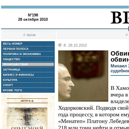
N°198
28 октября 2010
//
Архив
/
ВЕСЬ НОМЕР
//
28.10.2010
ПЕРВАЯ ПОЛОСА
Обвин
ПОЛИТИКА И ЭКОНОМИКА
обви
ОБЩЕСТВО
ПРОИСШЕСТВИЯ
Михаил 
ЗАГРАНИЦА
судебно
БИЗНЕС И ФИНАНСЫ
КУЛЬТУРА
СПОРТ
В Хамо
КРОМЕ ТОГО
вчера 
владе
Ходорковский. Подводя свой
года процессу, в котором е
«Менатеп» Платону Лебеде
218 млн тонн нефти и отмыв