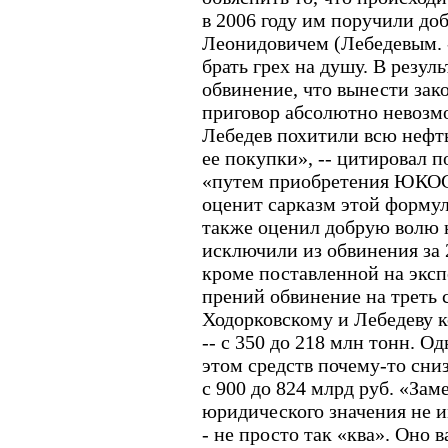
в 2006 году им поручили до
Леонидовичем (Лебедевым. 
брать грех на душу. В резул
обвинение, что вынести за
приговор абсолютно невозм
Лебедев похитили всю неф
ее покупки», -- цитировал 
«путем приобретения ЮКОС
оценит сарказм этой формул
также оценил добрую волю 
исключили из обвинения за 
кроме поставленной на эксп
прений обвинение на треть
Ходорковскому и Лебедеву 
-- с 350 до 218 млн тонн. 
этом средств почему-то сни
с 900 до 824 млрд руб. «Зам
юридического значения не им
- не просто так «ква». Оно 