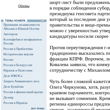
шорт-лист были предложены 
Обзоры
в порядке соблюдения субор
президиума генсовета парт
который за последние дни ус
ТЕМЫ НОМЕРА
правительства и вице-премь
Признание независимости
Абхазии и Южной Осетии
можно с уверенностью утвер
Автопром
кандидатуры носили скорее 
Ксенофобия и неофашизм в
России
Против переутверждения г-
Россия и Прибалтика
традиционно высказались пя
Исторические версии
фракции КПРФ. Впрочем, ли
Косово
Ковалева заявила, что комм
Россия и Белоруссия
сотрудничеству с Михаило
Израиль и Палестина
Дело ЮКОСа
Чуть более сложной кажется
Защита Химкинского леса
Олега Чиркунова, хотя, разу
Дело Бульбова
краевом парламенте, контр
Россия и финансовый кризис
Доллар
не вызывает сомнения. Кро
Россия и Израиль
региона единороссы предло
все темы
список, аналогичный иванов