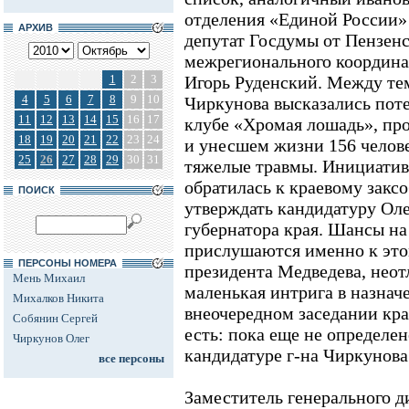
отделения «Единой России»
АРХИВ
депутат Госдумы от Пензенс
межрегионального координа
1
2
3
Игорь Руденский. Между те
4
5
6
7
8
9
10
Чиркунова высказались поте
11
12
13
14
15
16
17
клубе «Хромая лошадь», пр
18
19
20
21
22
23
24
и унесшем жизни 156 челове
25
26
27
28
29
30
31
тяжелые травмы. Инициатив
обратилась к краевому закс
ПОИСК
утверждать кандидатуру Оле
губернатора края. Шансы на
прислушаются именно к это
ПЕРСОНЫ НОМЕРА
президента Медведева, неот
Мень Михаил
маленькая интрига в назнач
Михалков Никита
внеочередном заседании кра
Собянин Сергей
есть: пока еще не определен
Чиркунов Олег
кандидатуре г-на Чиркунов
все персоны
Заместитель генерального д