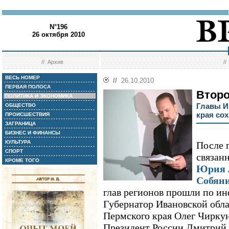
N°196
26 октября 2010
//
Архив
/
ВЕСЬ НОМЕР
//
26.10.2010
ПЕРВАЯ ПОЛОСА
Втор
ПОЛИТИКА И ЭКОНОМИКА
Главы И
ОБЩЕСТВО
края со
ПРОИСШЕСТВИЯ
ЗАГРАНИЦА
БИЗНЕС И ФИНАНСЫ
КУЛЬТУРА
После 
СПОРТ
связан
КРОМЕ ТОГО
Юрия 
Собян
глав регионов прошли по и
Губернатор Ивановской обл
Пермского края Олег Чиркун
Президент России Дмитрий