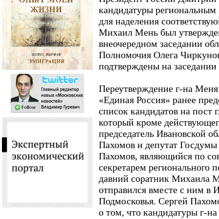
кандидатуры региональным 
для наделения соответству
Михаил Мень был утвержден
внеочередном заседании обл
Полномочия Олега Чиркунова
подтверждены на заседании в
Переутверждение г-на Меня
«Единая Россия» ранее пре
список кандидатов на пост г
который кроме действующег
председатель Ивановской о
Пахомов и депутат Госдумы 
Пахомов, являющийся по со
секретарем регионального п
давний соратник Михаила Ме
отправился вместе с ним в 
Подмосковья. Сергей Пахом
о том, что кандидатуры г-на