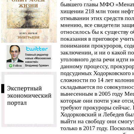
бывшего главы МФО «Менат
хищении 218 млн тонн нефти
отмывании этих средств пол
мнению, все свидетели защи
относилось бы к существу о
показания в приговоре учиты
понимании прокуроров, сод
заключении, и ни о какой п
уголовного дела речи идти н
данному процессу, прокуро
подсудимых Ходорковского 
сложности по 14 лет колони
складывается по совокупнос
вынесенным в 2005 году Мещ
которые они почти уже отси
требуют прокуроры сейчас. 
Ходорковский и Лебедев были
выйти на свободу они смогу
только в 2017 году. Посколь