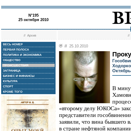
N°195
25 октября 2010
//
Архив
/
ВЕСЬ НОМЕР
//
25.10.2010
ПЕРВАЯ ПОЛОСА
Проку
ПОЛИТИКА И ЭКОНОМИКА
Гособви
ОБЩЕСТВО
Ходорко
ПРОИСШЕСТВИЯ
Октябрь
ЗАГРАНИЦА
БИЗНЕС И ФИНАНСЫ
КУЛЬТУРА
СПОРТ
В мину
КРОМЕ ТОГО
Хамовн
процес
«второму делу ЮКОСа» зако
представители гособвинения
заявили, что вина бывшего 
в стране нефтяной компани