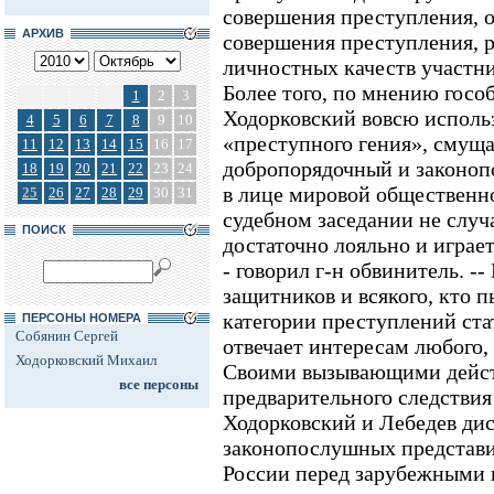
совершения преступления, 
АРХИВ
совершения преступления, р
личностных качеств участн
Более того, по мнению гособ
1
2
3
Ходорковский вовсю использ
4
5
6
7
8
9
10
«преступного гения», смущ
11
12
13
14
15
16
17
добропорядочный и законо
18
19
20
21
22
23
24
в лице мировой общественн
25
26
27
28
29
30
31
судебном заседании не случ
ПОИСК
достаточно лояльно и играет
- говорил г-н обвинитель. -
защитников и всякого, кто п
категории преступлений ста
ПЕРСОНЫ НОМЕРА
Собянин Сергей
отвечает интересам любого, 
Ходорковский Михаил
Своими вызывающими дейст
все персоны
предварительного следствия
Ходорковский и Лебедев ди
законопослушных представи
России перед зарубежными 