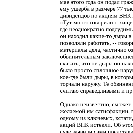
мае этого года он подал гр
ему ущерба в размере 77 тыс
дивидендов по акциям ВНК в
«Тут много говорили о хище
где неоднократно подсудимы
он находил какие-то дыры в 
позволяли работать, -- гово
материалы дела, частично о
обвинительным заключением
сказать, что не дыры он нахо
было просто сплошное нару
кое-где были дыры, в котор
торчали наружу. Те обвинен
считаю справедливыми и п
Однако неизвестно, сможет 
желаемой им сатисфакции, 
одному из ключевых, кстати
акций ВНК истекли. Об это
суде заявили сами представ