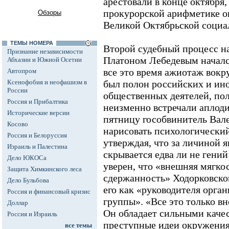
арестовали в конце октября,
прокурорской арифметике о
Обзоры
Великой Октябрьской социа
ТЕМЫ НОМЕРА
Второй судебный процесс н
Признание независимости
Платоном Лебедевым начался
Абхазии и Южной Осетии
все это время ажиотаж вокруг
Автопром
Ксенофобия и неофашизм в
был полон российских и ин
России
общественных деятелей, по
Россия и Прибалтика
неизменно встречали апло
Исторические версии
пятницу гособвинитель Вал
Косово
нарисовать психологический
Россия и Белоруссия
утверждая, что за личиной 
Израиль и Палестина
скрывается едва ли не гени
Дело ЮКОСа
уверен, что «внешняя мягкос
Защита Химкинского леса
сдержанность» Ходорковско
Дело Бульбова
его как «руководителя орга
Россия и финансовый кризис
группы». «Все это только вне
Доллар
Он обладает сильными каче
Россия и Израиль
преступные идеи окружения
все темы