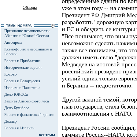
определенные сдвиги по воп
уже в этом году -- на самми
Обзоры
Президент РФ Дмитрий Медв
разработать "дорожную кар
ТЕМЫ НОМЕРА
и ЕС и обсудить ее контуры 
Признание независимости
"Все понимают, что визы ну
Абхазии и Южной Осетии
невозможно сделать нажим
Автопром
Ксенофобия и неофашизм в
также все понимаем, что эт
России
должен иметь свою "дорожну
Россия и Прибалтика
Медведев на итоговой прес
Исторические версии
российский президент призн
Косово
усилий одних только европе
Россия и Белоруссия
и Берлина -- недостаточно.
Израиль и Палестина
Дело ЮКОСа
Другой важной темой, кото
Защита Химкинского леса
глав государств, стала безоп
Дело Бульбова
взаимоотношения с НАТО.
Россия и финансовый кризис
Доллар
Президент России сообщил, 
Россия и Израиль
саммите Россия--НАТО, кото
все темы