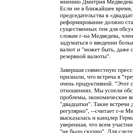
мнению Дмитрия Медведева,
Если не в ближайшее время,
председательства в «двадца
реформирование должно ста
существенных тем для обсуж
словам г-на Медведева, чле
задуматься о введении боль
валют и "может быть, даже 
резервной валюты".
Завершая совместную прес
признали, что встреча в "тр
очень продуктивной. "Этот 
отношениях. Мы успели обс
проблемы, экономические в
"двадцатки". Такие встречи
регулярно", --считает г-н М
высказалась и канцлер Герм
уверенная, что всем участн
"не было скучно". Для след