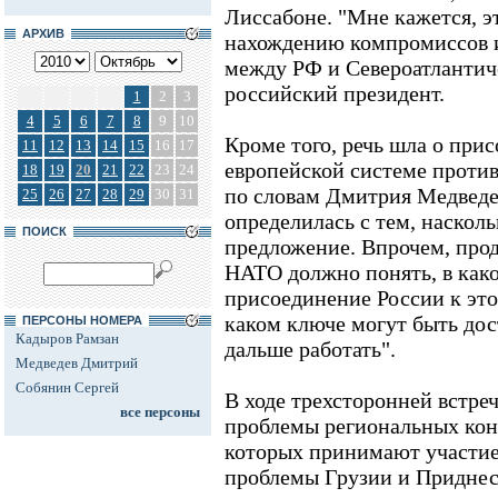
Лиссабоне. "Мне кажется, э
АРХИВ
нахождению компромиссов и
между РФ и Североатлантиче
российский президент.
1
2
3
4
5
6
7
8
9
10
Кроме того, речь шла о при
11
12
13
14
15
16
17
европейской системе против
18
19
20
21
22
23
24
по словам Дмитрия Медведе
25
26
27
28
29
30
31
определилась с тем, насколь
ПОИСК
предложение. Впрочем, прод
НАТО должно понять, в как
присоединение России к этой
каком ключе могут быть дос
ПЕРСОНЫ НОМЕРА
Кадыров Рамзан
дальше работать".
Медведев Дмитрий
Собянин Сергей
В ходе трехсторонней встре
все персоны
проблемы региональных кон
которых принимают участие 
проблемы Грузии и Приднес