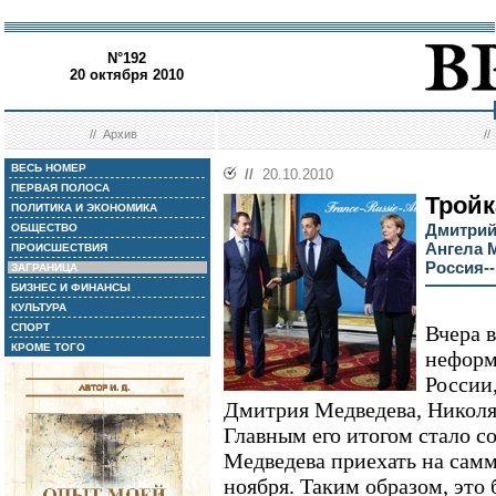
N°192
20 октября 2010
//
Архив
/
ВЕСЬ НОМЕР
//
20.10.2010
ПЕРВАЯ ПОЛОСА
Тройк
ПОЛИТИКА И ЭКОНОМИКА
Дмитрий
ОБЩЕСТВО
Ангела 
ПРОИСШЕСТВИЯ
Россия-
ЗАГРАНИЦА
БИЗНЕС И ФИНАНСЫ
КУЛЬТУРА
СПОРТ
Вчера 
КРОМЕ ТОГО
неформ
России
Дмитрия Медведева, Николя
Главным его итогом стало с
Медведева приехать на сам
ноября. Таким образом, это