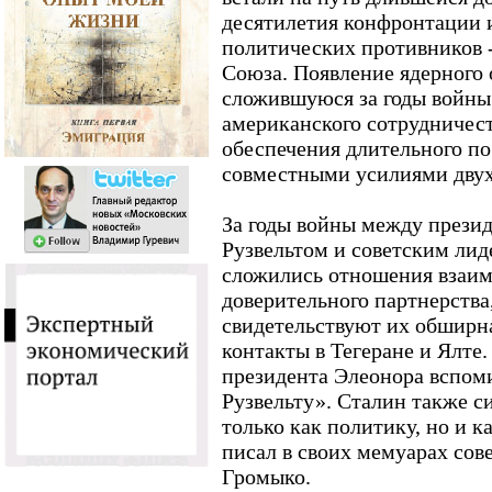
десятилетия конфронтации 
политических противников -
Союза. Появление ядерного
сложившуюся за годы войны 
американского сотрудничес
обеспечения длительного п
совместными усилиями двух
За годы войны между през
Рузвельтом и советским л
сложились отношения взаим
доверительного партнерства
свидетельствуют их обширн
контакты в Тегеране и Ялте.
президента Элеонора вспоми
Рузвельту». Сталин также с
только как политику, но и к
писал в своих мемуарах со
Громыко.