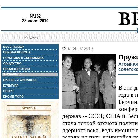
N°132
28 июля 2010
//
Архив
/
ВЕСЬ НОМЕР
//
28.07.2010
ПЕРВАЯ ПОЛОСА
Оруж
ПОЛИТИКА И ЭКОНОМИКА
Атомная
ОБЩЕСТВО
советск
ПРОИСШЕСТВИЯ
ЗАГРАНИЦА
БИЗНЕС И ФИНАНСЫ
КУЛЬТУРА
В эти д
СПОРТ
года в
КРОМЕ ТОГО
Берлин
конфер
держав -- СССР, США и Вел
стала точкой отсчета полит
ядерного века, ведь именно
встали на путь длившейся д