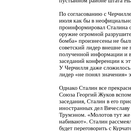
пустынном районе штата Н
По согласованию с Черчилле
июля как бы в неофициальном
проинформировал Сталина о
оружие огромной разрушите
бомба» произнесены не был
советский лидер внешне не 
полученной информации и 
заседаний конференции к эт
У Черчилля даже сложилось 
лидер «не понял значения» 
Однако Сталин все прекрас
Союза Георгий Жуков вспоми
заседания, Сталин в его при
иностранных дел Вячеславу 
Трумэном. «Молотов тут же 
набивают». Сталин рассмеял
будет переговорить с Курча