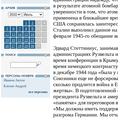
в результате атомной бомба
АРХИВ
уверенности в том, что ато
применена в ближайшее врем
1
2
3
4
США сохранялась заинтерес
5
6
7
8
9
10
11
Сталин выполнил данное на
12
13
14
15
16
17
18
феврале 1945-го обещание в
19
20
21
22
23
24
25
26
27
28
29
30
31
Эдвард Стеттиниус, занимав
администрациях Рузвельта и
ПОИСК
время конференции в Крыму
время немецкого контрнасту
в декабре 1944 года «была у
ПЕРСОНЫ НОМЕРА
Союзники еще не форсировал
Иванов Антон
сколько продлится война в Е
Клепач Андрей
жертвы». В подготовленной 
все персоны
президента Рузвельта и аме
«памятке» для переговоров 
«Мы должны иметь поддержк
разгрома Германии. Мы отч