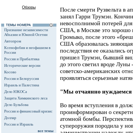
Обзоры
После смерти Рузвельта в ап
занял Гарри Трумэн. Кончин
невосполнимой потерей для
ТЕМЫ НОМЕРА
США, в Москве это хорошо 
Признание независимости
Абхазии и Южной Осетии
Громыко, после этого «бреш
Автопром
США образовалась зияющая
Ксенофобия и неофашизм в
последствия ее оказались 
России
пришел Трумэн, бывший виц
Россия и Прибалтика
до этого светил вроде Луны
Исторические версии
советско-американских отно
Косово
проявляться серьезные натя
Россия и Белоруссия
Израиль и Палестина
"Мы отчаянно нуждаемся 
Дело ЮКОСа
Защита Химкинского леса
Во время вступления в дол
Дело Бульбова
проинформирован о секретн
Россия и финансовый кризис
Доллар
атомной бомбы. Перспекти
Россия и Израиль
супероружия породила у но
все темы
администрации надежду, чт