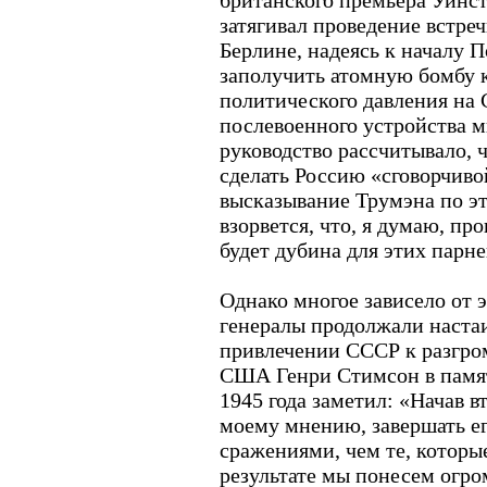
британского премьера Уинст
затягивал проведение встреч
Берлине, надеясь к началу 
заполучить атомную бомбу 
политического давления на
послевоенного устройства 
руководство рассчитывало, 
сделать Россию «сговорчиво
высказывание Трумэна по э
взорвется, что, я думаю, про
будет дубина для этих парне
Однако многое зависело от 
генералы продолжали настаи
привлечении СССР к разгр
США Генри Стимсон в памят
1945 года заметил: «Начав в
моему мнению, завершать е
сражениями, чем те, которы
результате мы понесем огро