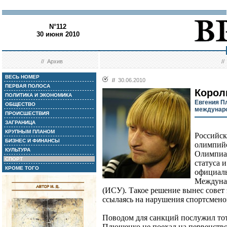
N°112
30 июня 2010
//
Архив
/
ВЕСЬ НОМЕР
//
30.06.2010
ПЕРВАЯ ПОЛОСА
Корол
ПОЛИТИКА И ЭКОНОМИКА
Евгения П
ОБЩЕСТВО
междунар
ПРОИСШЕСТВИЯ
ЗАГРАНИЦА
КРУПНЫМ ПЛАНОМ
Российс
БИЗНЕС И ФИНАНСЫ
олимпийс
КУЛЬТУРА
Олимпиад
СПОРТ
статуса 
КРОМЕ ТОГО
официал
Междуна
(ИСУ). Такое решение вынес совет
ссылаясь на нарушения спортсмено
Поводом для санкций послужил тот 
Плющенко не поехал на первенство