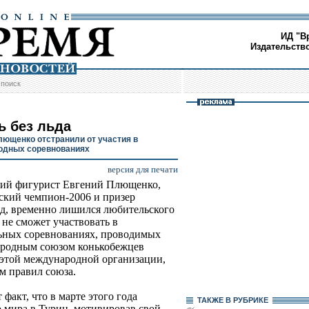
ИД "В
Издательств
/
поиск
ь без льда
лющенко отстранили от участия в
одных соревнованиях
версия для печати
кий фигурист Евгений Плющенко,
кий чемпион-2006 и призер
, временно лишился любительского
и не сможет участвовать в
ьных соревнованиях, проводимых
родным союзом конькобежцев
 этой международной организации,
м правил союза.
факт, что в марте этого года
ТАКЖЕ В РУБРИКЕ
 мира в Турин, мотивировав свой