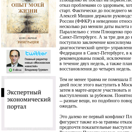
отказ проблемами со здоровьем, хот
старт. Фактически до последнего м
Алексей Мишин держали руководст
России (ФФКР) в неведении относи
несколько раз меняли даты вылета 
Параллельно с этим Плющенко про
Санкт-Петербурге. А за три дня д
поступило заключение консилиума
диагностический центр» управлени
Федерации в Санкт-Петербурге, в к
рекомендованы покой, исключение
в течение двух недель, а также пла
восстановления до четырех недель.
Тем не менее травма не помешала 
дней после этого выступить в Моск
затем в марте-апреле участвовать 
выступлениях за рубежом. Понятн
-- разные вещи, но подобного пов
ожидать.
Это далеко не первый конфликт Пл
фигурист также из-за травмы отказа
предпочтя показательные выступл