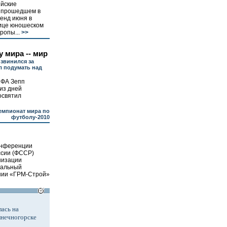
ийские
 прошедшем в
енд июня в
ице юношеском
ропы...
>>
 мира -- мир
извинился за
л подумать над
ИФА Зепп
из дней
освятил
емпионат мира по
футболу-2010
онференции
ссии (ФССР)
низации
ральный
нии «ГРМ-Строй»
ась на
лнечногорске