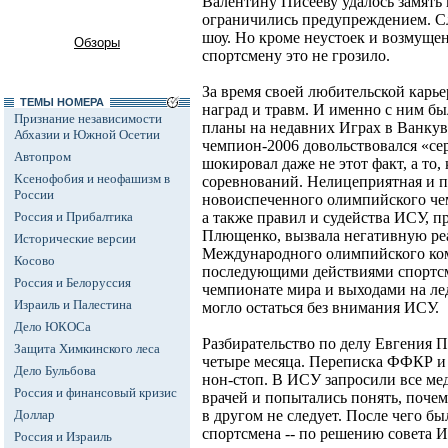
Валентину Писееву удалось замять
ограничились предупреждением. С
шоу. Но кроме неустоек и возмуще
Обзоры
спортсмену это не грозило.
За время своей любительской карь
ТЕМЫ НОМЕРА
наград и травм. И именно с ним б
Признание независимости
планы на недавних Играх в Ванкув
Абхазии и Южной Осетии
чемпион-2006 довольствовался «се
Автопром
шокировал даже не этот факт, а то
Ксенофобия и неофашизм в
соревнований. Нелицеприятная и п
России
новоиспеченного олимпийского че
Россия и Прибалтика
а также правил и судейства ИСУ, п
Плющенко, вызвала негативную ре
Исторические версии
Международного олимпийского ком
Косово
последующими действиями спортсме
Россия и Белоруссия
чемпионате мира и выходами на лед
Израиль и Палестина
могло остаться без внимания ИСУ.
Дело ЮКОСа
Разбирательство по делу Евгения
Защита Химкинского леса
четыре месяца. Переписка ФФКР и
Дело Бульбова
нон-стоп. В ИСУ запросили все ме
Россия и финансовый кризис
врачей и попытались понять, почем
Доллар
в другом не следует. После чего б
спортсмена -- по решению совета
Россия и Израиль