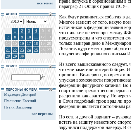
права допуска к соревнованиям в с
все темы
параграф 2 i Общих правил ИСУ».
АРХИВ
Как будут развиваться события в д
Многое зависит от того, какую по
источников в федерации заявил ко
1
2
3
4
5
6
что никакие переговоры между Ф
7
8
9
10
11
12
13
предусмотрены и что спортсмен см
только выиграв дело в Междунаро
14
15
16
17
18
19
20
Лозанне, куда имеет право обратить
21
22
23
24
25
26
27
получения официального письма И
28
29
30
Из всего вышесказанного следует,
ПОИСК
что «не заметили потери бойца». И 
причины. Во-первых, во время и 
упускал возможности покритиковат
федерации фигурного катания. Во-
ПЕРСОНЫ НОМЕРА
спорт после трехлетнего перерыва
Медведев Дмитрий
расценили как авантюру. Но через
Плющенко Евгений
в Сочи подобный трюк вряд ли про
федерации является постоянным ра
Путин Владимир
все персоны
Но есть и другой вариант -- руков
встать на защиту известного спорт
заручился поддержкой наверху. В 