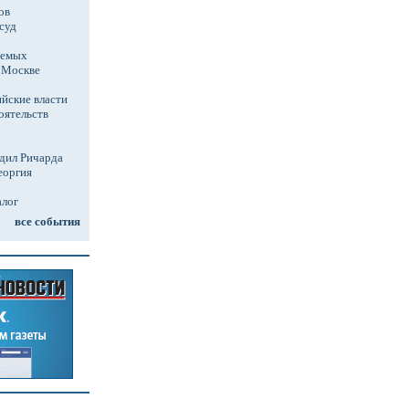
ов
суд
аемых
в Москве
йские власти
оятельств
дил Ричарда
еоргия
алог
все события