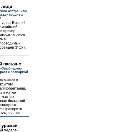
 льда
енко отстранили
международных
х
гурист Евгений
импийский
 и призер
любительского
ть в
 проводимых
бежцев (ИСУ)...
й пасьянс
 «Уимблдона»
рает с болгаркой
ва вышла в
крытого
еликобритании,
щем матче
 главных
на» болгаркой
Звонарева
усе фаворита
:4, 6:2...
>>
 урожай
ай медалей