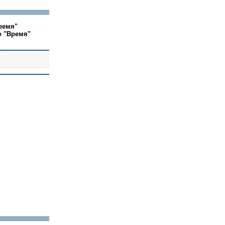
ремя"
о "Время"