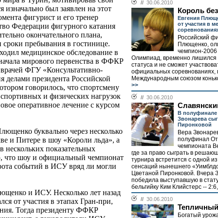
//
30.06.2010
я изначально был заявлен на этот
Король без
омента фигурист и его тренер
Евгения Плющ
от участия в 
во Федерации фигурного катания
соревнования
тельно окончательного плана,
Российский фи
и сроки пребывания в гостинице.
Плющенко, ол
чемпион-2006
ходил медицинское обследование в
Олимпиад, временно лишился 
о начала мирового первенства в ФФКР
статуса и не сможет участвова
 врачей ФГУ «Консультативно-
официальных соревнованиях,
я делами президента Российской
Международным союзом конько
>>
отором говорилось, что спортсмену
 спортивных и физических нагрузок
//
30.06.2010
новое оперативное лечение с курсом
Славянски
В полуфинале
Звонарева сыг
Пиронковой
Плющенко буквально через несколько
Вера Звонаре
полуфинал От
ве и Питере в шоу «Короли льда», а
чемпионата В
и в нескольких показательных
где за право сыграть в решаю
о, что шоу и официальный чемпионат
турнира встретится с одной из
орота событий в ИСУ вряд ли могли
сенсаций нынешнего «Уимблдо
Цветаной Пиронковой. Вчера 
победила выступавшую в стат
бельгийку Ким Клийстерс -- 2:6, 6
ющенко и ИСУ. Несколько лет назад
//
30.06.2010
лся от участия в этапах Гран-при,
Тепличный
ения. Тогда президенту ФФКР
Богатый урож