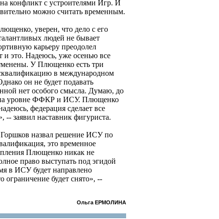
на конфликт с устроителями Игр. И
твительно можно считать временным.
ющенко, уверен, что дело с его
 талантливых людей не бывает
портивную карьеру преодолел
 и это. Надеюсь, уже осенью все
тменены. У Плющенко есть три
дисквалификацию в международном
днако он не будет подавать
нной нет особого смысла. Думаю, до
ся на уровне ФФКР и ИСУ. Плющенко
адеюсь, федерация сделает все
, -- заявил наставник фигуриста.
 Горшков назвал решение ИСУ по
валификация, это временное
тупления Плющенко никак не
олное право выступать под эгидой
мя в ИСУ будет направлено
о ограничение будет снято», --
Ольга ЕРМОЛИНА