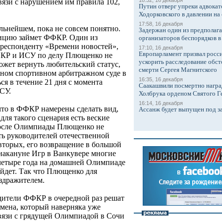
18:32, 16 декабря
вязи с нарушением им правила 102,
Путин отверг упреки адвокат
Ходорковского в давлении на 
17:58, 16 декабря
альнейшем, пока не совсем понятно.
Задержан один из предполаг
зицию займет ФФКР. Один из
организаторов беспорядков 
рреспонденту «Времени новостей»,
17:10, 16 декабря
Европарламент призвал росси
ФКР и ИСУ по делу Плющенко не
ускорить расследование обст
ожет вернуть любительский статус,
смерти Сергея Магнитского
дном спортивном арбитражном суде в
16:35, 16 декабря
ся в течение 21 дня с момента
Саакашвили посмертно награ
СУ.
Холбрука орденом Святого Г
16:14, 16 декабря
 что в ФФКР намерены сделать вид,
Ассанж будет выпущен под з
для такого сценария есть веские
после Олимпиады Плющенко не
ь руководителей отечественной
вторых, его возвращение в большой
 накануне Игр в Ванкувере многие
 четыре года на домашней Олимпиаде
йдет. Так что Плющенко для
здражителем.
одители ФФКР в очередной раз решат
смена, который наверняка уже
связи с грядущей Олимпиадой в Сочи