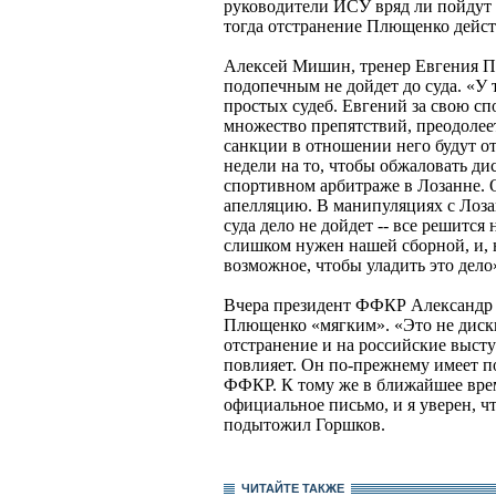
руководители ИСУ вряд ли пойдут 
тогда отстранение Плющенко дейс
Алексей Мишин, тренер Евгения Пл
подопечным не дойдет до суда. «У
простых судеб. Евгений за свою с
множество препятствий, преодолеет
санкции в отношении него будут о
недели на то, чтобы обжаловать 
спортивном арбитраже в Лозанне. О
апелляцию. В манипуляциях с Лоза
суда дело не дойдет -- все решит
слишком нужен нашей сборной, и, н
возможное, чтобы уладить это дело»
Вчера президент ФФКР Александр
Плющенко «мягким». «Это не диск
отстранение и на российские выс
повлияет. Он по-прежнему имеет п
ФФКР. К тому же в ближайшее вре
официальное письмо, и я уверен, чт
подытожил Горшков.
ЧИТАЙТЕ ТАКЖЕ