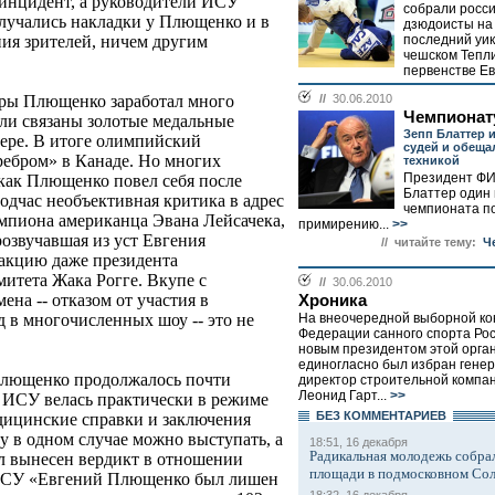
 инцидент, а руководители ИСУ
собрали росс
лучались накладки у Плющенко и в
дзюдоисты на
последний уик
ния зрителей, ничем другим
чешском Тепл
первенстве Ев
//
30.06.2010
еры Плющенко заработал много
Чемпионату
ыли связаны золотые медальные
Зепп Блаттер 
ере. В итоге олимпийский
судей и обеща
ребром» в Канаде. Но многих
техникой
Президент Ф
, как Плющенко повел себя после
Блаттер один 
одчас необъективная критика в адрес
чемпионата п
мпиона американца Эвана Лейсачека,
примирению...
>>
розвучавшая из уст Евгения
// читайте тему:
Ч
акцию даже президента
итета Жака Рогге. Вкупе с
//
30.06.2010
на -- отказом от участия в
Хроника
На внеочередной выборной к
 в многочисленных шоу -- это не
Федерации санного спорта Ро
новым президентом этой орга
единогласно был избран гене
 Плющенко продолжалось почти
директор строительной компа
Леонид Гарт...
>>
 ИСУ велась практически в режиме
БЕЗ КОМMЕНТАРИЕВ
дицинские справки и заключения
у в одном случае можно выступать, а
18:51, 16 декабря
Радикальная молодежь собрал
ыл вынесен вердикт в отношении
площади в подмосковном Со
 ИСУ «Евгений Плющенко был лишен