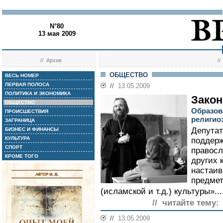
N°80
13 мая 2009
//
Архив
/
ОБЩЕСТВО
ВЕСЬ НОМЕР
ПЕРВАЯ ПОЛОСА
//
13.05.2009
ПОЛИТИКА И ЭКОНОМИКА
Закон
ОБЩЕСТВО
Образов
ПРОИСШЕСТВИЯ
религио
ЗАГРАНИЦА
Депута
БИЗНЕС И ФИНАНСЫ
КУЛЬТУРА
поддерж
СПОРТ
правосл
КРОМЕ ТОГО
других 
настаив
предмет
(исламской и т.д.) культуры»..
// читайте тему:
//
13.05.2009