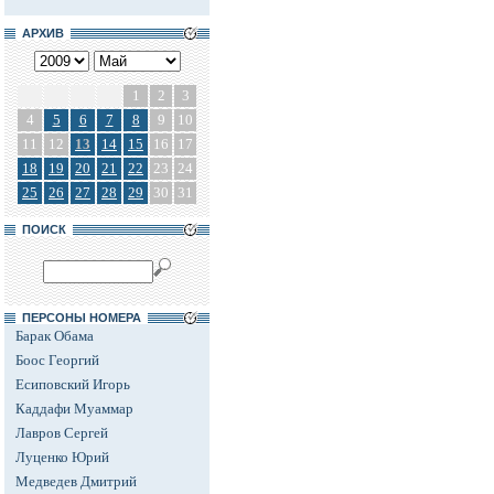
АРХИВ
1
2
3
4
5
6
7
8
9
10
11
12
13
14
15
16
17
18
19
20
21
22
23
24
25
26
27
28
29
30
31
ПОИСК
ПЕРСОНЫ НОМЕРА
Барак Обама
Боос Георгий
Есиповский Игорь
Каддафи Муаммар
Лавров Сергей
Луценко Юрий
Медведев Дмитрий