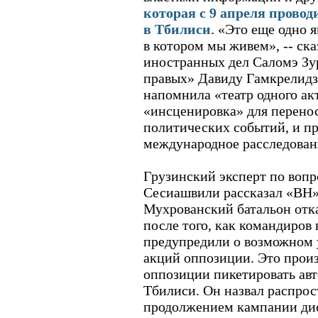
которая с 9 апреля прово
в Тбилиси
. «Это еще одно 
в котором мы живем», -- ск
иностранных дел Саломэ З
правых» Давиду Гамкрелидз
напомнила «театр одного акт
«инсценировка» для перено
политических событий, и п
международное расследовани
Грузинский эксперт по воп
Сесиашвили рассказал «ВН»,
Мухрованский батальон отка
после того, как командиров
предупредили о возможном 
акций оппозиции. Это прои
оппозиции пикетировать авт
Тбилиси. Он назвал распро
продолжением кампании ди