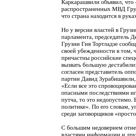
Каркарашвили объявил, что
распространенных МВД Груз
что страна находится в рука
Но у версии властей в Груз
парламента, председатель 
Грузии Гия Тортладзе сооб
своей убежденности в том, 
причастны российские спец
вызвать большую дестабилиз
согласен представитель оп
партии Давид Зурабишвили,
«Если все это спровоцирован
опасными последствиями игр
путча, то это недопустимо. 
политике». По его словам, 
среди заговорщиков «просто
С большим недоверием отне
властями информации и дру