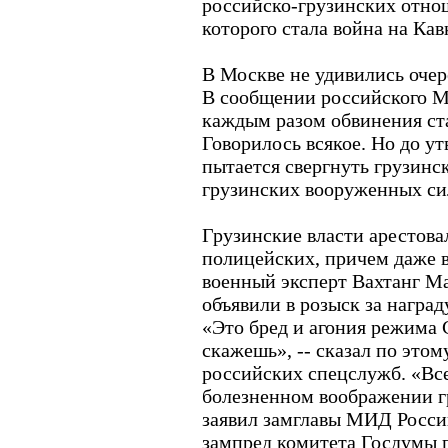
российско-грузинских отно
которого стала война на Кавк
В Москве не удивились оче
В сообщении российского М
каждым разом обвинения ста
Говорилось всякое. Но до у
пытается свергнуть грузинс
грузинских вооруженных сил
Грузинские власти арестова
полицейских, причем даже в
военный эксперт Вахтанг Ма
объявили в розыск за награду
«Это бред и агония режима 
скажешь», -- сказал по этом
российских спецслужб. «Все
болезненном воображении гр
заявил замглавы МИД Росси
зампред комитета Госдумы 