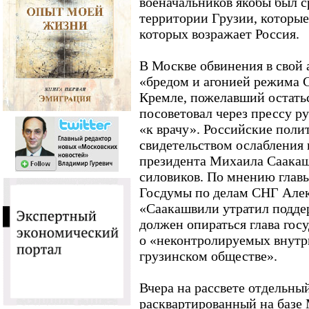
военачальников якобы был 
территории Грузии, которые
которых возражает Россия.
В Москве обвинения в свой 
«бредом и агонией режима 
Кремле, пожелавший остать
посоветовал через прессу р
«к врачу». Российские пол
свидетельством ослабления 
президента Михаила Саакаш
силовиков. По мнению глав
Госдумы по делам СНГ Алек
«Саакашвили утратил подде
должен опираться глава гос
о «неконтролируемых внутр
грузинском обществе».
Вчера на рассвете отдельны
расквартированный на базе 