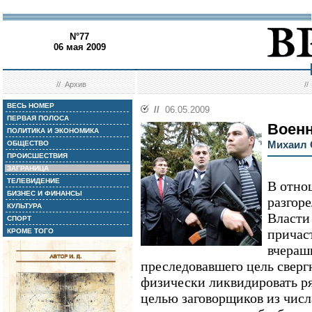
N°77
06 мая 2009
//
Архив
/
ВЕСЬ НОМЕР
//
06.05.2009
ПЕРВАЯ ПОЛОСА
Воен
ПОЛИТИКА И ЭКОНОМИКА
Михаил 
ОБЩЕСТВО
ПРОИСШЕСТВИЯ
ЗАГРАНИЦА
ТЕЛЕВИДЕНИЕ
В отно
БИЗНЕС И ФИНАНСЫ
разгор
КУЛЬТУРА
Власти
СПОРТ
причас
КРОМЕ ТОГО
вчераш
преследовавшего цель сверг
физически ликвидировать р
целью заговорщиков из чис