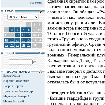
сделанная скрытой камерой
все темы
встречи заговорщиков, на ко
свои планы. Он обещал: «Р
АРХИВ
-- всего 5 тыс. человек», п
министр внутренних дел В
1
2
3
замминистра иностранных д
4
5
6
7
8
9
10
Тбилиси Георгий Угулава и 
11
12
13
14
15
16
17
этого «Грузия вновь соедин
18
19
20
21
22
23
24
грузинский офицер. Среди л
25
26
27
28
29
30
31
видеозаписи упоминаются ч
ПОИСК
военных «Генеральский клуб
Каркарашвили, Давид Тевза
распространило вторую запи
Гваладзе говорил о деталях
ПЕРСОНЫ НОМЕРА
Барак Обама
был завершиться до 20 мая. 
Воронин Владимир
отказалась бы и от вступле
Лавров Сергей
Лукашенко Александр
Президент Михаил Саакашви
Медведев Дмитрий
«Бывшие гвардейцы и групп
Мутко Виталий
со спецагентурой одной из с