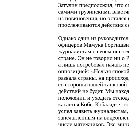
Затулин предположил, что с
самими грузинскими властя
из повиновения, но остался 
прослеживаются действия с
Однако один из руководите
офицеров Мамука Горгишвил
журналистам о своем несог
стране. Он не говорил ни о 
а лишь потребовал начать п
оппозицией: «Нельзя спокой
развала страны, на происхо
со стороны нашей танковой
действий не будет. Мы нахо
положении и уходить отсюда
касается Кобы Кобаладзе, то
успел заявить журналистам, 
запечатленным на видеоплен
числе мятежников. Экс-мин