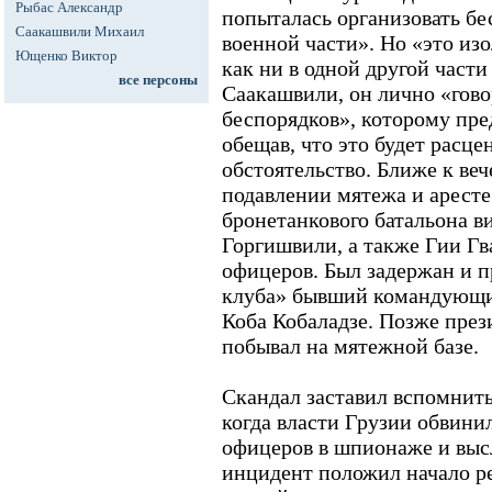
Рыбас Александр
попыталась организовать б
Саакашвили Михаил
военной части». Но «это из
Ющенко Виктор
как ни в одной другой части
все персоны
Саакашвили, он лично «гово
беспорядков», которому пр
обещав, что это будет расц
обстоятельство. Ближе к ве
подавлении мятежа и арест
бронетанкового батальона 
Горгишвили, а также Гии Гв
офицеров. Был задержан и п
клуба» бывший командующи
Коба Кобаладзе. Позже пре
побывал на мятежной базе.
Скандал заставил вспомнит
когда власти Грузии обвини
офицеров в шпионаже и высл
инцидент положил начало р