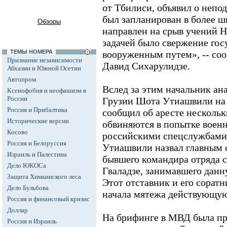
от Тбилиси, объявил о непо
был запланирован в более 
Обзоры
направлен на срыв учений Н
задачей было свержение гос
ТЕМЫ НОМЕРА
вооруженным путем», -- со
Признание независимости
Давид Сихарулидзе.
Абхазии и Южной Осетии
Автопром
Вслед за этим начальник а
Ксенофобия и неофашизм в
России
Грузии Шота Утиашвили на
Россия и Прибалтика
сообщил об аресте несколь
Исторические версии
обвиняются в попытке военн
Косово
российскими спецслужбами»
Россия и Белоруссия
Утиашвили назвал главным 
Израиль и Палестина
бывшего командира отряда 
Дело ЮКОСа
Гваладзе, занимавшего данн
Защита Химкинского леса
Этот отставник и его сорат
Дело Бульбова
начала мятежа действующую
Россия и финансовый кризис
Доллар
На брифинге в МВД была пр
Россия и Израиль