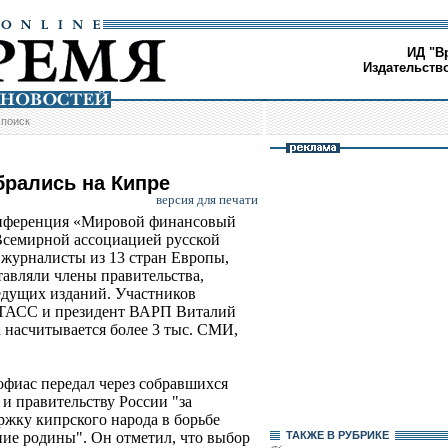
ИД "В
Издательств
/
поиск
рались на Кипре
версия для печати
онференция «Мировой финансовый
 Всемирной ассоциацией русской
 журналисты из 13 стран Европы,
авляли члены правительства,
едущих изданий. Участников
-ТАСС и президент ВАРП Виталий
 насчитывается более 3 тыс. СМИ,
фиас передал через собравшихся
и правительству России "за
жку кипрского народа в борьбе
ние родины". Он отметил, что выбор
ТАКЖЕ В РУБРИКЕ