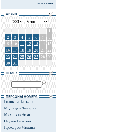
все темы
АРХИВ
1
2
3
4
5
6
7
8
9
10
11
12
13
14
15
16
17
18
19
20
21
22
23
24
25
26
27
28
29
30
31
ПОИСК
ПЕРСОНЫ НОМЕРА
Голикова Татьяна
Медведев Дмитрий
Михалков Никита
Окулов Валерий
Прохоров Михаил