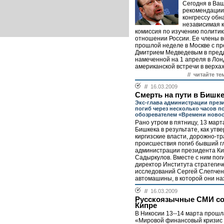
Сегодня в Ваш
рекомендации
конгрессу обн
независимая 
комиссия по изучению полити
отношении России. Ее члены в
прошлой неделе в Москве с п
Дмитрием Медведевым в пред
намеченной на 1 апреля в Лон
американской встречи в верхах.
// читайте те
//
16.03.2009
Смерть на пути в Бишк
Экс-глава администрации през
погиб через несколько часов по
обозревателем «Времени новос
Рано утром в пятницу, 13 март
Бишкека в результате, как утв
киргизские власти, дорожно-т
происшествия погиб бывший г
администрации президента Ки
Садыркулов. Вместе с ним поги
директор Института стратегич
исследований Сергей Слепчен
автомашины, в которой они нах
//
16.03.2009
Русскоязычные СМИ со
Кипре
В Никосии 13--14 марта прош
«Мировой финансовый кризис 