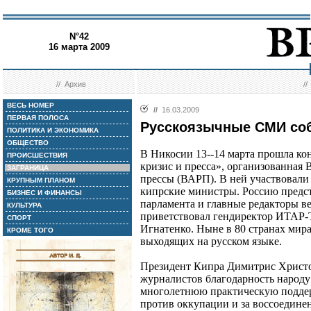
N°42
16 марта 2009
//
Архив
/
ВЕСЬ НОМЕР
//
16.03.2009
ПЕРВАЯ ПОЛОСА
Русскоязычные СМИ соб
ПОЛИТИКА И ЭКОНОМИКА
ОБЩЕСТВО
В Никосии 13--14 марта прошла к
ПРОИСШЕСТВИЯ
кризис и пресса», организованная
ЗАГРАНИЦА
прессы (ВАРП). В ней участвовали
КРУПНЫМ ПЛАНОМ
кипрские министры. Россию предст
БИЗНЕС И ФИНАНСЫ
парламента и главные редакторы в
КУЛЬТУРА
приветствовал гендиректор ИТАР
СПОРТ
Игнатенко. Ныне в 80 странах мира
КРОМЕ ТОГО
выходящих на русском языке.
Президент Кипра Димитрис Христо
журналистов благодарность народу 
многолетнюю практическую поддер
против оккупации и за воссоедине