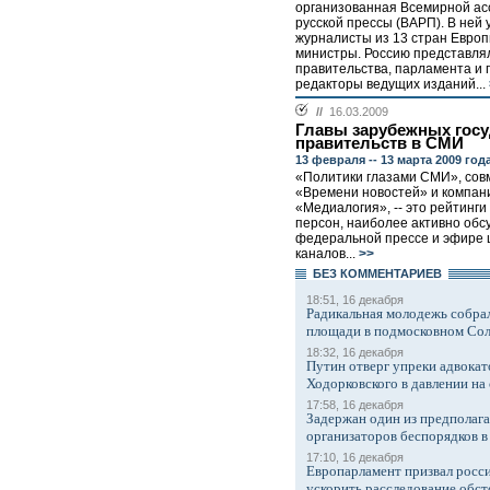
организованная Всемирной а
русской прессы (ВАРП). В ней 
журналисты из 13 стран Европ
министры. Россию представля
правительства, парламента и 
редакторы ведущих изданий...
//
16.03.2009
Главы зарубежных госу
правительств в СМИ
13 февраля -- 13 марта 2009 год
«Политики глазами СМИ», сов
«Времени новостей» и компан
«Медиалогия», -- это рейтинги
персон, наиболее активно обс
федеральной прессе и эфире 
каналов...
>>
БЕЗ КОМMЕНТАРИЕВ
18:51, 16 декабря
Радикальная молодежь собрал
площади в подмосковном Со
18:32, 16 декабря
Путин отверг упреки адвокат
Ходорковского в давлении на 
17:58, 16 декабря
Задержан один из предполаг
организаторов беспорядков 
17:10, 16 декабря
Европарламент призвал росси
ускорить расследование обст