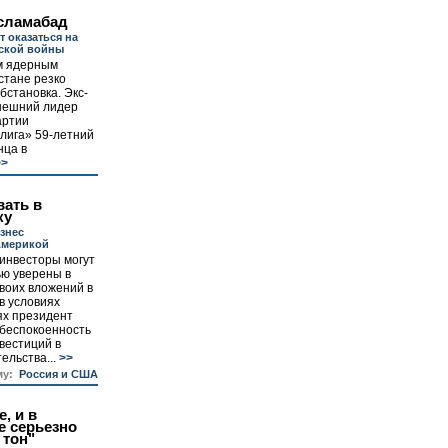
сламабад
т оказаться на
нской войны
м ядерным
стане резко
бстановка. Экс-
нешний лидер
артии
лига» 59-летний
нца в
>
вать в
ку
знес
Америкой
инвесторы могут
ью уверены в
воих вложений в
в условиях
ях президент
обеспокоенность
вестиций в
ельства...
>>
му:
Россия и США
, и в
е серьезно
 тон"