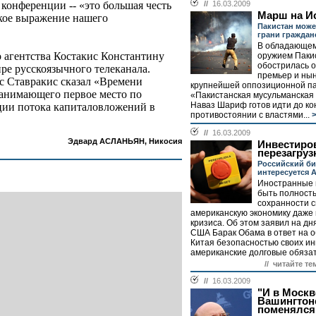
 конференции -- «это большая честь
//
16.03.2009
Марш на И
ское выражение нашего
Пакистан може
грани гражда
В обладающе
 агентства Костакис Константину
оружием Паки
обострилась о
ре русскоязычного телеканала.
премьер и ны
 Ставракис сказал «Времени
крупнейшей оппозиционной п
занимающего первое место по
«Пакистанская мусульманская 
Наваз Шариф готов идти до ко
ции потока капиталовложений в
противостоянии с властями...
>
//
16.03.2009
Эдвард АСЛАНЬЯН, Никосия
Инвестиро
перезагруз
Российский би
интересуется 
Иностранные 
быть полност
сохранности с
американскую экономику даже 
кризиса. Об этом заявил на дн
США Барак Обама в ответ на 
Китая безопасностью своих ин
американские долговые обязат
// читайте те
//
16.03.2009
"И в Москве
Вашингтон
поменялся