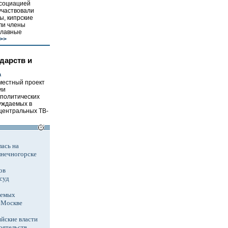
ссоциацией
участвовали
ы, кипрские
ли члены
главные
>>
дарств и
а
местный проект
ии
 политических
уждаемых в
центральных ТВ-
ась на
лнечногорске
ов
суд
аемых
в Москве
йские власти
оятельств