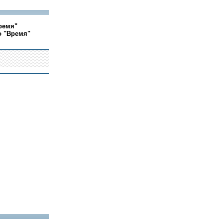
ремя"
о "Время"