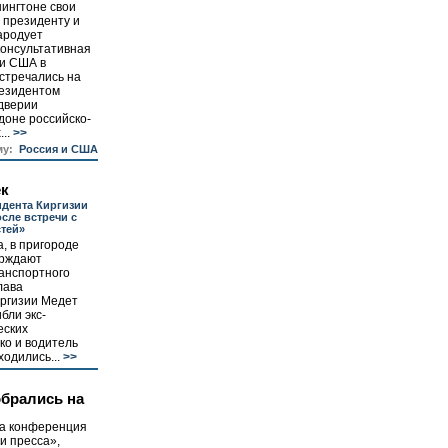
ингтоне свои
 президенту и
ародует
консультативная
ки США в
стречались на
резидентом
дверии
доне российско-
..
>>
му:
Россия и США
ек
идента Киргизии
сле встречи с
тей»
а, в пригороде
ерждают
ранспортного
лава
ргизии Медет
бли экс-
еских
ко и водитель
одились...
>>
брались на
ла конференция
и пресса»,