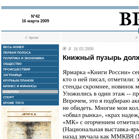
N°42
16 марта 2009
//
Архив
/
ВЕСЬ НОМЕР
//
16.03.2009
ПЕРВАЯ ПОЛОСА
Книжный пузырь долж
ПОЛИТИКА И ЭКОНОМИКА
ОБЩЕСТВО
ПРОИСШЕСТВИЯ
Ярмарка «Книги России» сег
ЗАГРАНИЦА
кто о ней писал, отметили: 
КРУПНЫМ ПЛАНОМ
стенды скромнее, новинок м
БИЗНЕС И ФИНАНСЫ
КУЛЬТУРА
Уложились в один этаж -- пр
СПОРТ
Впрочем, это я подбираю ак
КРОМЕ ТОГО
не обидеть. Многие мои кол
«обвал рынка», «крах надеж
«МК» с огорчением отметил
(Национальная выставка-ярм
назад звучала как ММКВЯ (