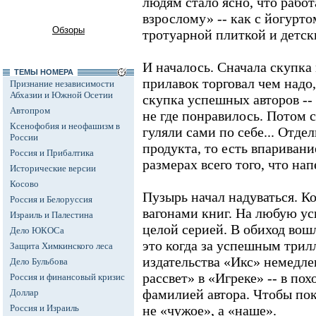
людям стало ясно, что работ
взрослому» -- как с йогурто
Обзоры
тротуарной плиткой и детс
И началось. Сначала скупка
ТЕМЫ НОМЕРА
прилавок торговал чем надо,
Признание независимости
Абхазии и Южной Осетии
скупка успешных авторов -- 
Автопром
не где понравилось. Потом с
Ксенофобия и неофашизм в
гуляли сами по себе... Отде
России
продукта, то есть впариван
Россия и Прибалтика
размерах всего того, что нап
Исторические версии
Косово
Пузырь начал надуваться. К
Россия и Белоруссия
вагонами книг. На любую у
Израиль и Палестина
целой серией. В обиход во
Дело ЮКОСа
это когда за успешным трил
Защита Химкинского леса
издательства «Икс» немедл
Дело Бульбова
рассвет» в «Игреке» -- в п
Россия и финансовый кризис
фамилией автора. Чтобы пок
Доллар
Россия и Израиль
не «чужое», а «наше».