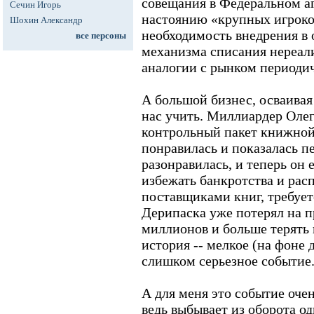
совещания в Федеральном аг
Сечин Игорь
настоянию «крупных игроко
Шохин Александр
необходимость внедрения в 
все персоны
механизма списания нереал
аналогии с рынком периодич
А большой бизнес, осваивая
нас учить. Миллиардер Оле
контрольный пакет книжной 
понравилась и показалась п
разонравилась, и теперь он 
избежать банкротства и расп
поставщиками книг, требуетс
Дерипаска уже потерял на п
миллионов и больше терять н
история -- мелкое (на фоне д
слишком серьезное событие
А для меня это событие очен
ведь выбывает из оборота о