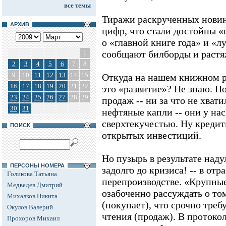
все темы
Тиражи раскрученных новин
АРХИВ
цифр, что стали достойны «
о «главной книге года» и «
сообщают билборды и растя
1
2
3
4
5
6
7
8
9
10
11
12
13
14
15
Откуда на нашем книжном ры
16
17
18
19
20
21
22
это «развитие»? Не знаю. П
23
24
25
26
27
28
29
продаж -- ни за что не хвати
30
31
нефтяные капли -- они у нас
сверхтекучестью. Ну кредит
ПОИСК
открытых инвестиций.
Но пузырь в результате надул
ПЕРСОНЫ НОМЕРА
задолго до кризиса! -- в отр
Голикова Татьяна
перепроизводстве. «Крупны
Медведев Дмитрий
озабоченно рассуждать о том
Михалков Никита
(покупает), что срочно тре
Окулов Валерий
чтения (продаж). В протоко
Прохоров Михаил