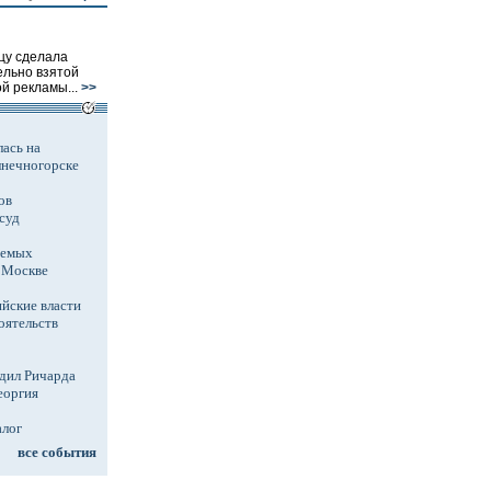
цу сделала
ельно взятой
й рекламы...
>>
ась на
лнечногорске
ов
суд
аемых
в Москве
йские власти
оятельств
дил Ричарда
еоргия
алог
все события