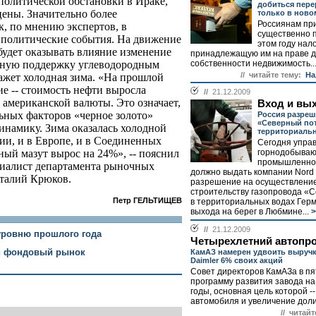
олитической обстановки в Ираке,
добиться пере
цены. Значительно более
только в ново
Россиянам пр
к, по мнению экспертов, в
существенно 
 политические события. На движение
этом году нал
удет оказывать влияние изменение
принадлежащую им на праве 
собственности недвижимость..
жную поддержку углеводородным
// читайте тему:
На
кажет холодная зима. «На прошлой
е -- стоимость нефти выросла
//
21.12.2009
 американской валюты. Это означает,
Вход и вы
ьных факторов «черное золото»
Россия разреш
«Северный пот
инамику. Зима оказалась холодной
территориаль
сии, и в Европе, и в Соединенных
Сегодня упра
горнодобыва
ный мазут вырос на 24%», -- пояснил
промышленно
иалист департамента рыночных
должно выдать компании Nord
талий Крюков.
разрешение на осуществление
строительству газопровода «
Петр ГЕЛЬТИЩЕВ
в территориальных водах Герм
выхода на берег в Любмине...
>
//
21.12.2009
уровню прошлого года
Четырехлетний автопро
й фондовый рынок
КамАЗ намерен удвоить выручк
Daimler 6% своих акций
Совет директоров КамАЗа в пя
программу развития завода на
годы, основная цель которой -
автомобиля и увеличение доли 
// читайт