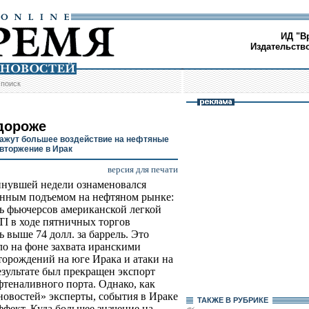
ИД "В
Издательств
/
поиск
дороже
ажут большее воздействие на нефтяные
 вторжение в Ирак
версия для печати
нувшей недели ознаменовался
нным подъемом на нефтяном рынке:
ь фьючерсов американской легкой
I в ходе пятничных торгов
ь выше 74 долл. за баррель. Это
о на фоне захвата иранскими
торождений на юге Ирака и атаки на
езультате был прекращен экспорт
фтеналивного порта. Однако, как
овостей» эксперты, события в Ираке
ТАКЖЕ В РУБРИКЕ
фект. Куда большее значение на