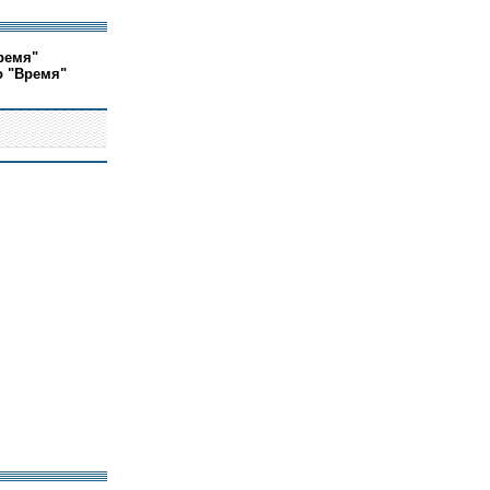
ремя"
о "Время"