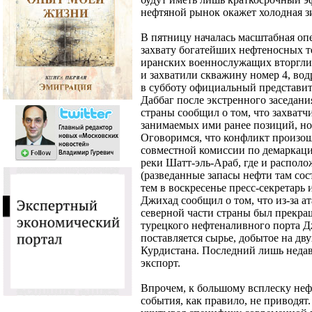
нефтяной рынок окажет холодная з
В пятницу началась масштабная оп
захвату богатейших нефтеносных т
иранских военнослужащих вторгли
и захватили скважину номер 4, вод
в субботу официальный представит
Даббаг после экстренного заседани
страны сообщил о том, что захватч
занимаемых ими ранее позиций, но
Оговоримся, что конфликт произоше
совместной комиссии по демаркац
реки Шатт-эль-Араб, где и распол
(разведанные запасы нефти там сос
тем в воскресенье пресс-секретарь
Джихад сообщил о том, что из-за а
северной части страны был прекра
турецкого нефтеналивного порта Дж
поставляется сырье, добытое на дв
Курдистана. Последний лишь недав
экспорт.
Впрочем, к большому всплеску неф
события, как правило, не приводят