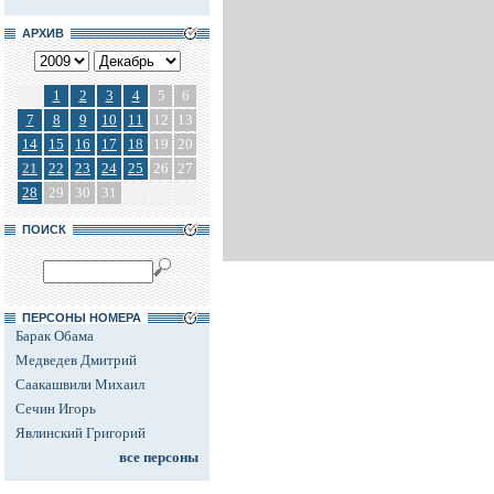
АРХИВ
1
2
3
4
5
6
7
8
9
10
11
12
13
14
15
16
17
18
19
20
21
22
23
24
25
26
27
28
29
30
31
ПОИСК
ПЕРСОНЫ НОМЕРА
Барак Обама
Медведев Дмитрий
Саакашвили Михаил
Сечин Игорь
Явлинский Григорий
все персоны