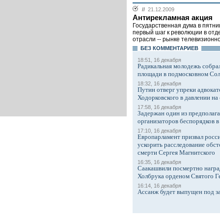
//
21.12.2009
Антирекламная акция
Государственная дума в пятни
первый шаг к революции в отд
отрасли -- рынке телевизионно
БЕЗ КОМMЕНТАРИЕВ
18:51, 16 декабря
Радикальная молодежь собрал
площади в подмосковном Со
18:32, 16 декабря
Путин отверг упреки адвокат
Ходорковского в давлении на 
17:58, 16 декабря
Задержан один из предполаг
организаторов беспорядков 
17:10, 16 декабря
Европарламент призвал росси
ускорить расследование обст
смерти Сергея Магнитского
16:35, 16 декабря
Саакашвили посмертно награ
Холбрука орденом Святого Г
16:14, 16 декабря
Ассанж будет выпущен под з