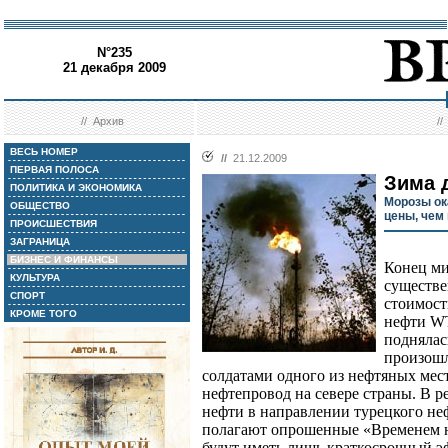
N°235
21 декабря 2009
//
Архив
/
ВЕСЬ НОМЕР
//
21.12.2009
ПЕРВАЯ ПОЛОСА
Зима 
ПОЛИТИКА И ЭКОНОМИКА
Морозы ок
ОБЩЕСТВО
цены, чем
ПРОИСШЕСТВИЯ
ЗАГРАНИЦА
БИЗНЕС И ФИНАНСЫ
Конец ми
КУЛЬТУРА
существе
СПОРТ
стоимост
КРОМЕ ТОГО
нефти WT
поднялас
произошл
солдатами одного из нефтяных мес
нефтепровод на севере страны. В р
нефти в направлении турецкого не
полагают опрошенные «Временем н
будут иметь лишь краткосрочный эф