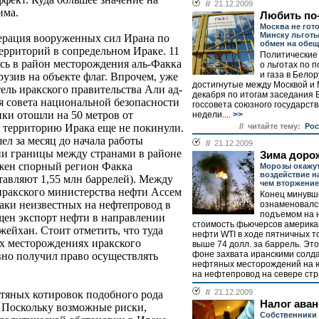
//
21.12.2009
има.
Любить по
Москва не гот
Минску льготы 
ерация вооруженных сил Ирана по
обмен на обе
ерриторий в сопредельном Ираке. 11
Политические
сь в район месторождения аль-Факка
о льготах по 
и газа в Бело
рузив на объекте флаг. Впрочем, уже
достигнутые между Москвой и
ель иракского правительства Али ад-
декабря по итогам заседания
я совета национальной безопасности
госсовета союзного государств
ики отошли на 50 метров от
недели....
>>
// читайте тему:
Рос
 территорию Ирака еще не покинули.
л за месяц до начала работы
//
21.12.2009
ии границы между странами в районе
Зима доро
ожен спорный регион Факка
Морозы окажу
воздействие н
тавляют 1,55 млн баррелей). Между
чем вторжение
 иракского министерства нефти Ассем
Конец минувш
таки неизвестных на нефтепровод в
ознаменовалс
подъемом на 
щен экспорт нефти в направлении
стоимость фьючерсов америка
ейхан. Стоит отметить, что туда
нефти WTI в ходе пятничных т
ух месторождениях иракского
выше 74 долл. за баррель. Эт
фоне захвата иранскими солда
но получил право осуществлять
нефтяных месторождений на ю
на нефтепровод на севере стр
//
21.12.2009
тяных котировок подобного рода
Налог ава
. Поскольку возможные риски,
Собственники 