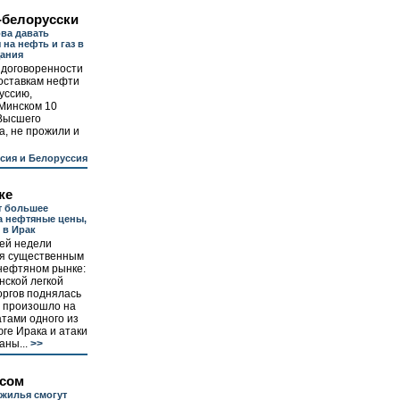
-белорусски
ова давать
на нефть и газ в
щания
 договоренности
поставкам нефти
руссию,
 Минском 10
 Высшего
а, не прожили и
сия и Белоруссия
же
т большее
а нефтяные цены,
 в Ирак
ей недели
я существенным
нефтяном рынке:
нской легкой
оргов поднялась
о произошло на
тами одного из
ге Ирака и атаки
аны...
>>
нсом
жилья смогут