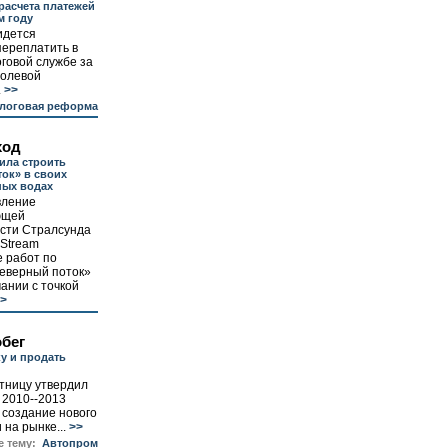
расчета платежей
м году
идется
переплатить в
оговой службе за
долевой
.
>>
логовая реформа
ход
ила строить
ок» в своих
ных водах
вление
ющей
сти Стралсунда
 Stream
 работ по
Северный поток»
ании с точкой
>
бег
у и продать
тницу утвердил
 2010--2013
- создание нового
на рынке...
>>
е тему:
Автопром