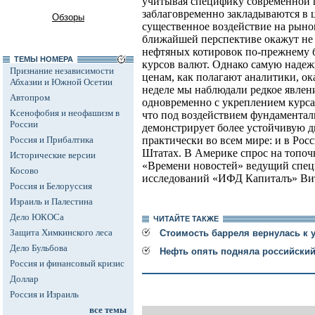
учитывая специфику современной п
заблаговременно закладываются в 
Обзоры
существенное воздействие на рыно
ближайшей перспективе окажут не
нефтяных котировок по-прежнему б
ТЕМЫ НОМЕРА
курсов валют. Однако самую наде
Признание независимости
ценам, как полагают аналитики, о
Абхазии и Южной Осетии
неделе мы наблюдали редкое явлени
Автопром
одновременно с укреплением курса
Ксенофобия и неофашизм в
что под воздействием фундаментал
России
демонстрирует более устойчивую д
Россия и Прибалтика
практически во всем мире: и в Рос
Штатах. В Америке спрос на топоч
Исторические версии
«Времени новостей» ведущий спец
Косово
исследований «ИФД Капиталъ» Ви
Россия и Белоруссия
Израиль и Палестина
Дело ЮКОСа
ЧИТАЙТЕ ТАКЖЕ
Защита Химкинского леса
Стоимость барреля вернулась к 
Дело Бульбова
Нефть опять подняла российски
Россия и финансовый кризис
Доллар
Россия и Израиль
все темы