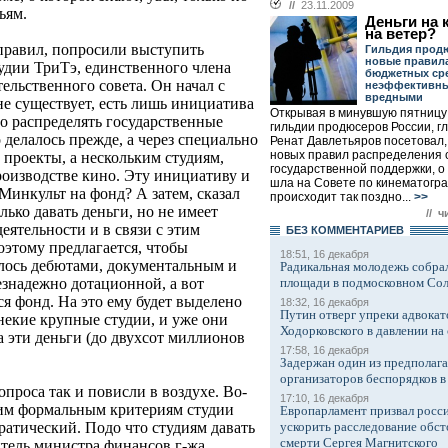
//
23.11.2009
ьям.
Деньги на к
на ветер?
 правил, попросили выступить
Гильдия прод
новые правил
удии ТриТэ, единственного члена
бюджетных ср
тельственного совета. Он начал с
неэффективны
вредными
 не существует, есть лишь инициатива
Открывая в минувшую пятницу
 распределять государственные
гильдии продюсеров России, г
о делалось прежде, а через специально
Ренат Давлетьяров посетовал,
новых правил распределения 
 проекты, а нескольким студиям,
государственной поддержки, о
роизводстве кино. Эту инициативу и
шла на Совете по кинематогра
 Минкульт на фонд? А затем, сказал
происходит так поздно...
>>
ько давать деньги, но не имеет
// ч
еятельности и в связи с этим
БЕЗ КОМMЕНТАРИЕВ
оэтому предлагается, чтобы
18:51, 16 декабря
лось дебютами, документальным и
Радикальная молодежь собрал
площади в подмосковном Со
знадежно дотационной, а вот
я фонд. На это ему будет выделено
18:32, 16 декабря
Путин отверг упреки адвокат
некие крупные студии, и уже они
Ходорковского в давлении на 
а эти деньги (до двухсот миллионов
17:58, 16 декабря
Задержан один из предполаг
организаторов беспорядков 
проса так и повисли в воздухе. Во-
17:10, 16 декабря
ким формальным критериям студии
Европарламент призвал росси
ускорить расследование обст
ратический. Подо что студиям давать
смерти Сергея Магнитского
итель министра финансов г-жа