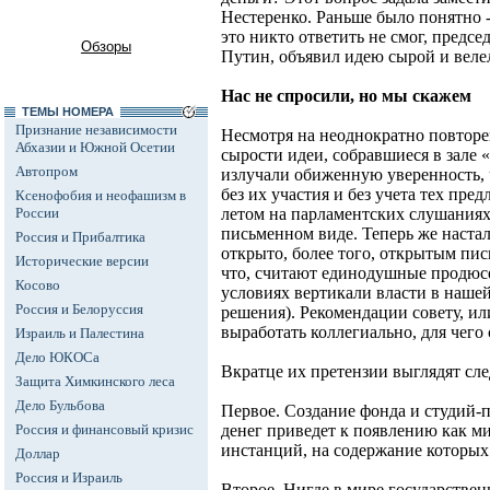
Нестеренко. Раньше было понятно -
это никто ответить не смог, предс
Обзоры
Путин, объявил идею сырой и велел
Нас не спросили, но мы скажем
ТЕМЫ НОМЕРА
Признание независимости
Несмотря на неоднократно повтор
Абхазии и Южной Осетии
сырости идеи, собравшиеся в зале
Автопром
излучали обиженную уверенность, 
без их участия и без учета тех пре
Ксенофобия и неофашизм в
России
летом на парламентских слушаниях, 
письменном виде. Теперь же наста
Россия и Прибалтика
открыто, более того, открытым пи
Исторические версии
что, считают единодушные продюсер
Косово
условиях вертикали власти в нашей
Россия и Белоруссия
решения). Рекомендации совету, или
выработать коллегиально, для чег
Израиль и Палестина
Дело ЮКОСа
Вкратце их претензии выглядят сл
Защита Химкинского леса
Дело Бульбова
Первое. Создание фонда и студий-
Россия и финансовый кризис
денег приведет к появлению как 
инстанций, на содержание которых
Доллар
Россия и Израиль
Второе. Нигде в мире государстве