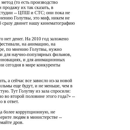
 метод (то есть производство
 продажу их так сказать, в
 студии -- ЦПШ и СТС; они пока не
мнению Голутвы, это миф, никем не
б сразу двинет нашу кинематографию
то нет денег. На 2010 год заложено
 фестивали, на анимацию, на
ере, по мнению Голутвы, нужно
: и для научно-популярных фильмов,
 инновациях, и для анимационных
ни сегодня в мире конкуренты
ь, а сейчас все зависло из-за новой
льмы еще будут, и не меньше, чем в
тую. Тут Голутву из зала спросили:
 во второй половине этого года?» --
о в ответ.
да более коррупционную, не
верите людям в министерстве --
омайте дров.