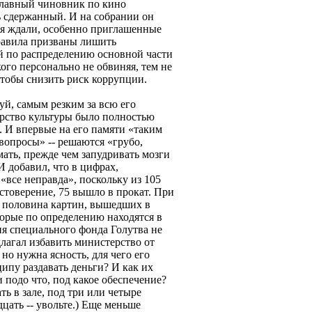
главный чиновник по кино
ь сдержанный. И на собрании он
ия ждали, особенно приглашенные
равила призваны лишить
 по распределению основной части
икого персонально не обвиняя, тем не
 чтобы снизить риск коррупции.
й, самым резким за всю его
ерство культуры было полностью
. И впервые на его памяти «таким
вопросы» -- решаются «грубо,
ать, прежде чем запудривать мозги
 И добавил, что в цифрах,
«все неправда», поскольку из 105
стоверение, 75 вышло в прокат. При
и половина картин, вышедших в
оторые по определению находятся в
ия специального фонда Голутва не
длагал избавить министерство от
 но нужна ясность, для чего его
ципу раздавать деньги? И как их
и подо что, под какое обеспечение?
ть в зале, под три или четыре
цать -- увольте.) Еще меньше