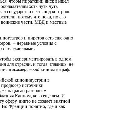
ться, чтобы пиратский диск вышел
ообладателям хоть чуть-чуть
ал государство взять под контроль
сители, потому что пока, по его
 воинские части, МВД и местные
инотеатров и пиратов есть еще одно
еров, -- неравные условия с
 с телеканалами.
 чтобы экспериментировать в одном
ия для отрасли, и тогда, глядишь, не
ания в
коммерческий
кинематограф.
сийской киноиндустрии в
й продюсер источники
 «как цыган разводит»
лазняя Канном, кого еще чем. И
ту сферу, никто не создает внятной
. Во Франции понятно, где и как