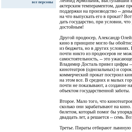
Леонид Ярмольник, выступавший в 
все персоны
актерским темпераментом, даже пр
поддержки на производство -- день
на что выпускать его в прокат? Во
дать государство, при условии, чт
достойным!
Другой продюсер, Александр Олейн
кино в принципе могло бы обойтис
из бюджета, но в других условиях. 
почти никто из продюсеров не мож
самостоятельность, -- это ужасающ
Владимир Досталь привел цифры -
кинотеатров (однозальных) и сорок
коммерческий прокат построил кин
на этом все. В средних и малых гор
почти не показывают, а создание н
объектом государственной заботы.
Второе. Мало того, что кинотеатров
сколько они зарабатывают на кино
билетом, который помог бы упоряд
двадцать лет, а решается -- семь. Во
Третье. Пираты отбирают львиную 