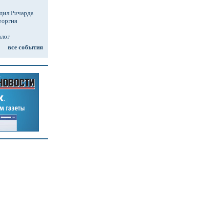
дил Ричарда
еоргия
алог
все события