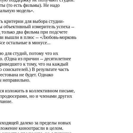
ы (то есть фильмы). Не надо
альную модель».
ь критерии для выбора студии-
ы объективный измеритель успеха --
 только два фильма при подсчете
ми вышли в плюс -- «Любовь-морковь
се остальные в минусе...
ю для студий, потому что их
. (Одна из причин -- десятилетнее
приведшего к тому, что на каждый
 соискателей.) В результате часть
естована не будет. Однако
ы неправильно.
ся изложить в коллективном письме,
 продюсерами, но и членами других
лание.
ыходящей далеко за пределы новых
оложение киноотрасли в целом.