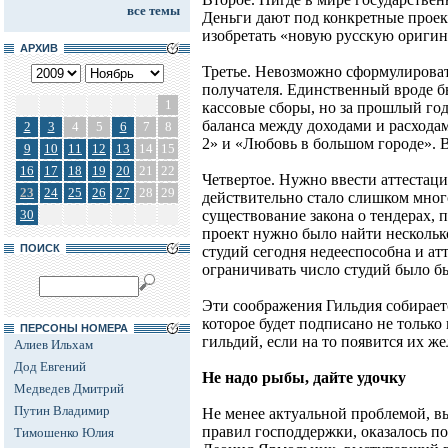
все темы
Деньги дают под конкретные проект
изобретать «новую русскую оригин
АРХИВ
Третье. Невозможно сформулироват
получателя. Единственный вроде б
1
кассовые сборы, но за прошлый год
баланса между доходами и расхода
2
3
4
5
6
7
8
2» и «Любовь в большом городе». В
9
10
11
12
13
14
15
16
17
18
19
20
21
22
Четвертое. Нужно ввести аттестаци
23
24
25
26
27
28
29
действительно стало слишком много
30
существование закона о тендерах, 
проект нужно было найти несколько
ПОИСК
студий сегодня недееспособна и атт
ограничивать число студий было б
Эти соображения Гильдия собирает
которое будет подписано не только
ПЕРСОНЫ НОМЕРА
гильдий, если на то появится их же
Алиев Ильхам
Дод Евгений
Не надо рыбы, дайте удочку
Медведев Дмитрий
Путин Владимир
Не менее актуальной проблемой, в
правил господдержки, оказалось п
Тимошенко Юлия