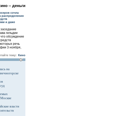
ино -- деньги
юсеров сочла
а распределения
едств
ми и даже
 заседание
лава гильдии
 что обсуждение
средств
 которых речь
фии 3 ноября,
итайте тему:
Кино
ась на
лнечногорске
ов
суд
аемых
в Москве
йские власти
оятельств