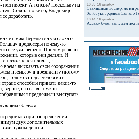
- под проект. А теперь? Поскольку на
16:35, 16 декабря
Саакашвили посмертно награ
едатель Совета по кино, Владимир
Холбрука орденом Святого Г
 ее доработать.
16:14, 16 декабря
Ассанж будет выпущен под з
енные г-ном Верещагиным слова о
 «Ролана» продюсеры почему-то
что все уже решено. Причем решено
дложений, которые они делали. И
и позже, как я поняла, в
ло время высказать свои соображения
сьмом премьеру и президенту (потому
ы, только эти два человека в
 стране способны принять какие-то
, вернее, его главе, нужно
о собравшимся предложили выступать.
едующим образом.
посредников при распределении
минимум двух дополнительных
 тоже нужны деньги.
нную поддержку не получают студии.