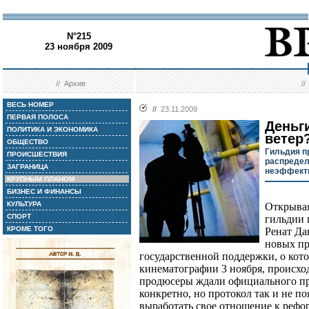
N°215
23 ноября 2009
//
Архив
/
ВЕСЬ НОМЕР
//
23.11.2009
ПЕРВАЯ ПОЛОСА
Деньги
ПОЛИТИКА И ЭКОНОМИКА
ветер
ОБЩЕСТВО
Гильдия п
ПРОИСШЕСТВИЯ
распредел
ЗАГРАНИЦА
неэффект
КРУПНЫМ ПЛАНОМ
БИЗНЕС И ФИНАНСЫ
КУЛЬТУРА
Открывая
СПОРТ
гильдии 
КРОМЕ ТОГО
Ренат Да
новых пр
государственной поддержки, о кото
кинематографии 3 ноября, происход
продюсеры ждали официального про
конкретно, но протокол так и не по
выработать свое отношение к рефор