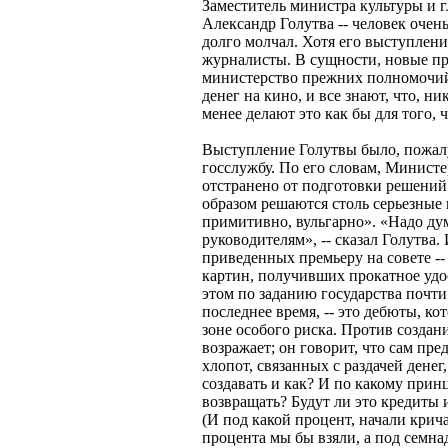
Заместитель министра культуры и 
Александр Голутва -- человек очен
долго молчал. Хотя его выступлен
журналисты. В сущности, новые п
министерство прежних полномочий
денег на кино, и все знают, что, н
менее делают это как бы для того,
Выступление Голутвы было, пожалу
госслужбу. По его словам, Минист
отстранено от подготовки решений
образом решаются столь серьезные 
примитивно, вульгарно». «Надо дум
руководителям», -- сказал Голутва.
приведенных премьеру на совете -- 
картин, получивших прокатное удо
этом по заданию государства почт
последнее время, -- это дебюты, к
зоне особого риска. Против создан
возражает; он говорит, что сам пре
хлопот, связанных с раздачей денег,
создавать и как? И по какому прин
возвращать? Будут ли это кредиты 
(И под какой процент, начали крича
процента мы бы взяли, а под семнад