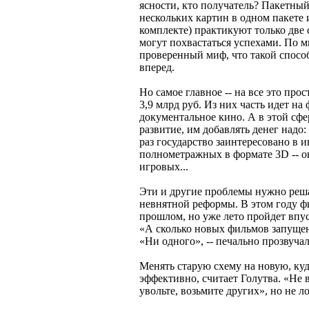
ясности, кто получатель? Пакетный
нескольких картин в одном пакете и
комплекте) практикуют только две
могут похвастаться успехами. По 
проверенный миф, что такой спосо
вперед.
Но самое главное -- на все это прос
3,9 млрд руб. Из них часть идет на
документальное кино. А в этой сф
развитие, им добавлять денег надо
раз государство заинтересовано в
полнометражных в формате 3D -- о
игровых...
Эти и другие проблемы нужно решат
невнятной реформы. В этом году фи
прошлом, но уже лето пройдет впус
«А сколько новых фильмов запущено
«Ни одного», -- печально прозвучал
Менять старую схему на новую, ку
эффективно, считает Голутва. «Не 
увольте, возьмите других», но не л