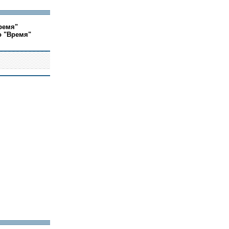
ремя"
о "Время"