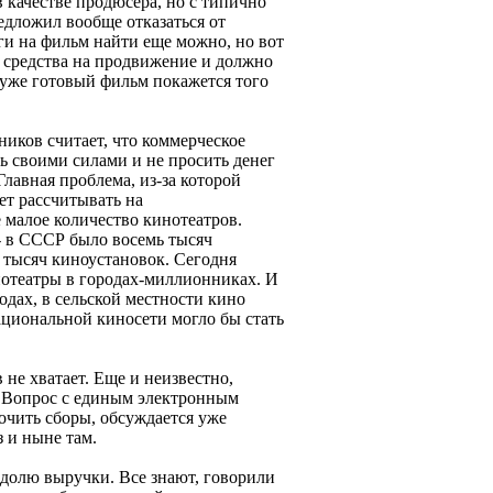
качестве продюсера, но с типично
едложил вообще отказаться от
ги на фильм найти еще можно, но вот
т средства на продвижение и должно
о уже готовый фильм покажется того
иков считает, что коммерческое
ь своими силами и не просить денег
Главная проблема, из-за которой
ет рассчитывать на
е малое количество кинотеатров.
- в СССР было восемь тысяч
 тысяч киноустановок. Сегодня
отеатры в городах-миллионниках. И
одах, в сельской местности кино
ациональной киносети могло бы стать
 не хватает. Еще и неизвестно,
. Вопрос с единым электронным
очить сборы, обсуждается уже
з и ныне там.
долю выручки. Все знают, говорили