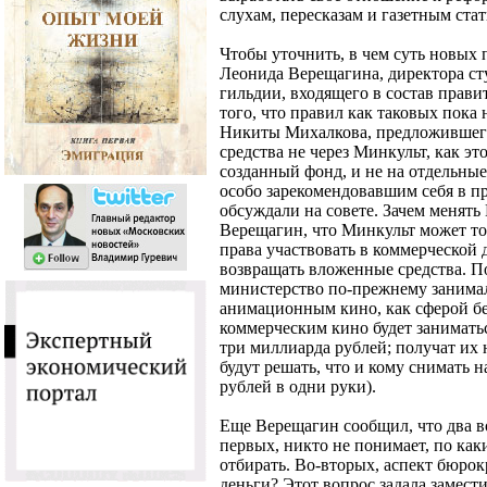
слухам, пересказам и газетным стат
Чтобы уточнить, в чем суть новых
Леонида Верещагина, директора ст
гильдии, входящего в состав прави
того, что правил как таковых пока
Никиты Михалкова, предложившего
средства не через Минкульт, как эт
созданный фонд, и не на отдельные
особо зарекомендовавшим себя в п
обсуждали на совете. Зачем менять
Верещагин, что Минкульт может тол
права участвовать в коммерческой д
возвращать вложенные средства. П
министерство по-прежнему занима
анимационным кино, как сферой бе
коммерческим кино будет заниматьс
три миллиарда рублей; получат их 
будут решать, что и кому снимать н
рублей в одни руки).
Еще Верещагин сообщил, что два во
первых, никто не понимает, по ка
отбирать. Во-вторых, аспект бюрок
деньги? Этот вопрос задала замест