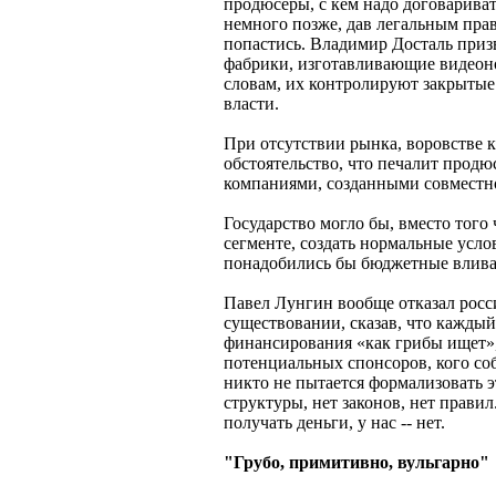
продюсеры, с кем надо договарива
немного позже, дав легальным прав
попастись. Владимир Досталь призв
фабрики, изготавливающие видеоно
словам, их контролируют закрытые
власти.
При отсутствии рынка, воровстве к
обстоятельство, что печалит продюс
компаниями, созданными совместно
Государство могло бы, вместо того
сегменте, создать нормальные услов
понадобились бы бюджетные влив
Павел Лунгин вообще отказал рос
существовании, сказав, что кажды
финансирования «как грибы ищет»,
потенциальных спонсоров, кого соб
никто не пытается формализовать э
структуры, нет законов, нет правил
получать деньги, у нас -- нет.
"Грубо, примитивно, вульгарно"