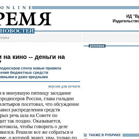
ИД "В
Издательств
/
поиск
 на кино -- деньги на
?
родюсеров сочла новые правила
ения бюджетных средств
ивными и даже вредными
версия для печати
 в минувшую пятницу заседание
продюсеров России, глава гильдии
влетьяров посетовал, что обсуждение
авил распределения средств
рых речь шла на Совете по
ит так поздно. Оказывается,
токола, чтобы говорить о деле
явился. Решили все же собраться и
ТАКЖЕ В РУБРИКЕ
ме, о которой знают, увы, только по