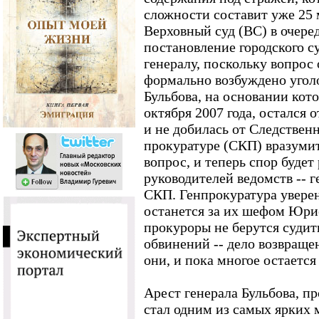
сложности составит уже 25 
Верховный суд (ВС) в очере
постановление городского с
генералу, поскольку вопрос 
формально возбуждено уголо
Бульбова, на основании кото
октября 2007 года, остался 
и не добилась от Следствен
прокуратуре (СКП) вразумит
вопрос, и теперь спор будет
руководителей ведомств -- 
СКП. Генпрокуратура уверен
останется за их шефом Юри
прокуроры не берутся судит
обвинений -- дело возвраще
они, и пока многое остается
Арест генерала Бульбова, пр
стал одним из самых ярких 