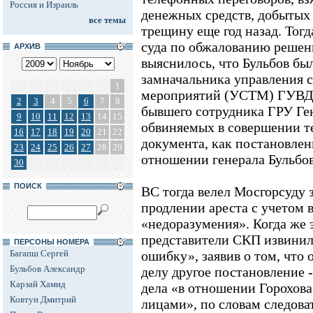
Россия и Израиль
денежных средств, добытых
все темы
трещину еще год назад. Тогд
суда по обжалованию решен
АРХИВ
выяснилось, что Бульбов бы
замначальника управления 
1
мероприятий (УСТМ) ГУВД
2
3
4
5
6
7
8
бывшего сотрудника ГРУ Ге
9
10
11
12
13
14
15
обвиняемых в совершении те
16
17
18
19
20
21
22
документа, как постановлен
23
24
25
26
27
28
29
отношении генерала Бульбов
30
ПОИСК
ВС тогда велел Мосгорсуду 
продлении ареста с учетом 
«недоразумения». Когда же 
представители СКП извинил
ПЕРСОНЫ НОМЕРА
Багапш Сергей
ошибку», заявив о том, что
Бульбов Александр
делу другое постановление 
Карзай Хамид
дела «в отношении Горохов
Ковтун Дмитрий
лицами», по словам следоват