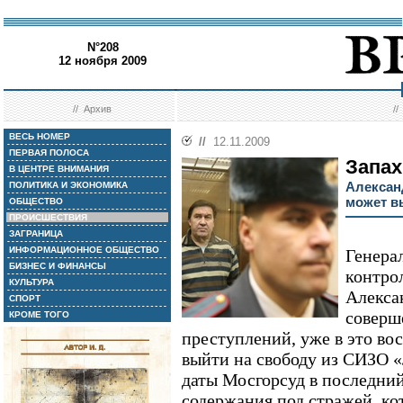
N°208
12 ноября 2009
//
Архив
/
ВЕСЬ НОМЕР
//
12.11.2009
ПЕРВАЯ ПОЛОСА
Запа
В ЦЕНТРЕ ВНИМАНИЯ
Алексан
ПОЛИТИКА И ЭКОНОМИКА
может в
ОБЩЕСТВО
ПРОИСШЕСТВИЯ
ЗАГРАНИЦА
ИНФОРМАЦИОННОЕ ОБЩЕСТВО
Генера
БИЗНЕС И ФИНАНСЫ
контро
КУЛЬТУРА
Алекса
СПОРТ
соверш
КРОМЕ ТОГО
преступлений, уже в это вос
выйти на свободу из СИЗО 
даты Мосгорсуд в последний
содержания под стражей, ко