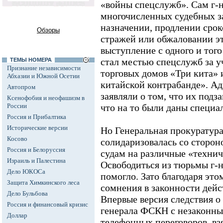
«войны спецслужб». Сам г-н
многочисленных судебных з
назначении, продлении срок
Обзоры
стражей или обжаловании э
выступление с одного и тог
стал местью спецслужб за у
ТЕМЫ НОМЕРА
Признание независимости
торговых домов «Три кита» и
Абхазии и Южной Осетии
китайской контрабанде». Ад
Автопром
заявляли о том, что их под
Ксенофобия и неофашизм в
России
что на то были даны специа
Россия и Прибалтика
Исторические версии
Но Генеральная прокуратур
Косово
солидаризовалась со сторон
Россия и Белоруссия
судам на различные «технич
Израиль и Палестина
Освободиться из тюрьмы г-ну
Дело ЮКОСа
помогло. Зато благодаря эт
Защита Химкинского леса
сомнения в законности дей
Дело Бульбова
Впервые версия следствия 
Россия и финансовый кризис
генерала ФСКН с незаконн
Доллар
телефонных переговоров, вз