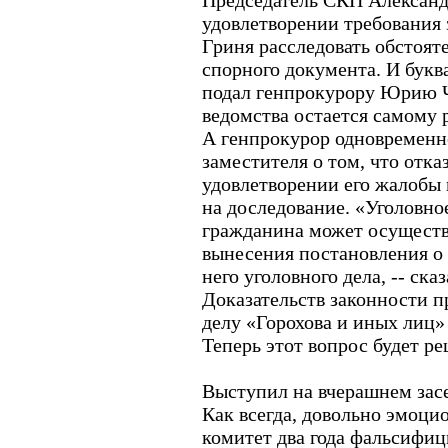
Председатель СКП Александ
удовлетворении требования 
Гриня расследовать обстоя
спорного документа. И букв
подал генпрокурору Юрию Ча
ведомства остается самому 
А генпрокурор одновременн
заместителя о том, что отка
удовлетворении его жалобы 
на доследование. «Уголовно
гражданина может осуществ
вынесения постановления о
него уголовного дела, -- сказ
Доказательств законности п
делу «Горохова и иных лиц»
Теперь этот вопрос будет р
Выступил на вчерашнем засе
Как всегда, довольно эмоци
комитет два года фальсифи