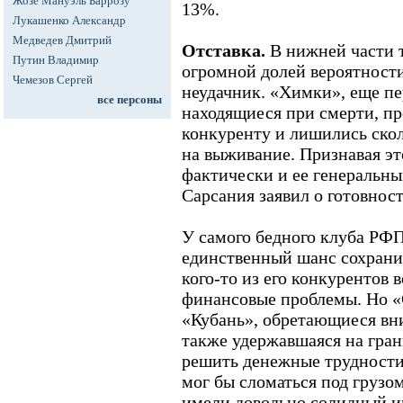
Жозе Мануэль Баррозу
13%.
Лукашенко Александр
Медведев Дмитрий
Отставка.
В нижней части 
Путин Владимир
огромной долей вероятност
Чемезов Сергей
неудачник. «Химки», еще пе
все персоны
находящиеся при смерти, п
конкуренту и лишились ско
на выживание. Признавая эт
фактически и ее генеральн
Сарсания заявил о готовност
У самого бедного клуба РФ
единственный шанс сохранит
кого-то из его конкурентов
финансовые проблемы. Но «
«Кубань», обретающиеся вн
также удержавшаяся на гран
решить денежные трудности
мог бы сломаться под грузом
имели довольно солидный и