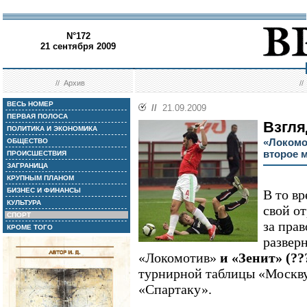
N°172
21 сентября 2009
//
Архив
/
ВЕСЬ НОМЕР
//
21.09.2009
ПЕРВАЯ ПОЛОСА
Взгля
ПОЛИТИКА И ЭКОНОМИКА
«Локомо
ОБЩЕСТВО
второе 
ПРОИСШЕСТВИЯ
ЗАГРАНИЦА
КРУПНЫМ ПЛАНОМ
БИЗНЕС И ФИНАНСЫ
В то в
КУЛЬТУРА
свой от
СПОРТ
за пра
КРОМЕ ТОГО
развер
«Локомотив»
и «Зенит» (??
турнирной таблицы «Москву
«Спартаку».