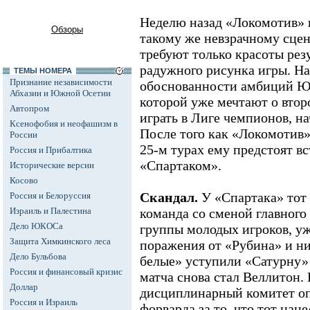
Неделю назад «Локомотив» в
Обзоры
такому же невзрачному сце
требуют только красоты резу
радужного рисунка игры. Н
ТЕМЫ НОМЕРА
Признание независимости
обоснованности амбиций Юр
Абхазии и Южной Осетии
которой уже мечтают о вто
Автопром
играть в Лиге чемпионов, на
Ксенофобия и неофашизм в
После того как «Локомотив» 
России
25-м турах ему предстоят в
Россия и Прибалтика
«Спартаком».
Исторические версии
Косово
Скандал.
У «Спартака» тот
Россия и Белоруссия
Израиль и Палестина
команда со сменой главного 
Дело ЮКОСа
группы молодых игроков, уж
Защита Химкинского леса
поражения от «Рубина» и н
Дело Бульбова
белые» уступили «Сатурну» -
Россия и финансовый кризис
матча снова стал Веллитон.
Доллар
дисциплинарный комитет оп
Россия и Израиль
форварда за то, что тот на