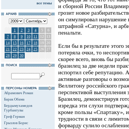
все темы
и сборной России Владимир
грозит новое разбирательств
АРХИВ
он симулировал нарушение п
штрафной «Сатурна», и арби
1
2
3
4
5
6
пенальти.
7
8
9
10
11
12
13
14
15
16
17
18
19
20
Если бы в результате этого 
21
22
23
24
25
26
27
потеряла очки, то неспорти
28
29
30
скорее всего, вновь бы разб
бразилец за две недели пра
ПОИСК
испортил себе репутацию. А
активные разговоры о возм
Веллитону российского гра
ПЕРСОНЫ НОМЕРА
перспективой выступления 
Абрамович Роман
Бразилец, демонстрируя гот
Барак Обама
изредка эти слухи подтверж
Бердымухамедов
Гурбангулы
кроме пользы «Спартаку»,
Греф Герман
трудности в связи с лимито
Грызлов Борис
форварду сулило ослабление