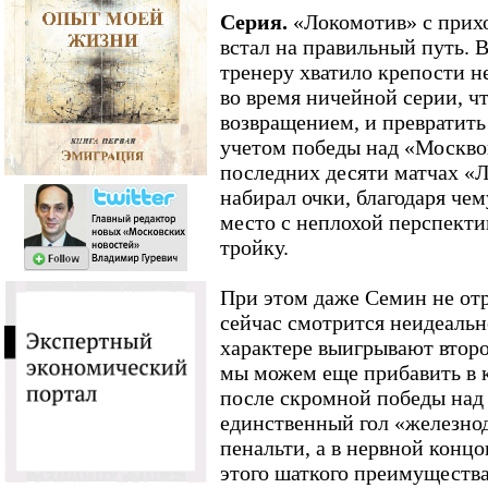
Серия.
«Локомотив» с прих
встал на правильный путь. 
тренеру хватило крепости н
во время ничейной серии, чт
возвращением, и превратить
учетом победы над «Москвой
последних десяти матчах «
набирал очки, благодаря чем
место с неплохой перспекти
тройку.
При этом даже Семин не отр
сейчас смотрится неидеально
характере выигрывают второ
мы можем еще прибавить в к
после скромной победы над 
единственный гол «железно
пенальти, а в нервной конц
этого шаткого преимущества