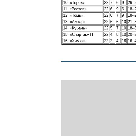
10. «Терек»
22
7
6
9
26--
11. «Ростов»
22
6
9
6
18--
12. «Томь»
22
6
7
9
18--
13. «Амкар»
22
6
6
10
21--
14. «Кубань»
22
5
7
10
18--
15. «Спартак» Н
22
4
8
10
20--
16. «Химки»
22
2
4
16
16--