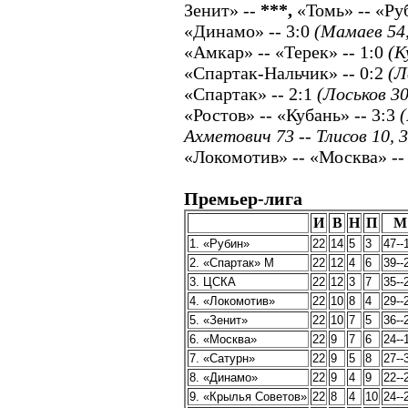
Зенит» --
***,
«Томь» -- «Ру
«Динамо» -- 3:0
(Мамаев 54,
«Амкар» -- «Терек» -- 1:0
(К
«Спартак-Нальчик» -- 0:2
(Л
«Спартак» -- 2:1
(Лоськов 30
«Ростов» -- «Кубань» -- 3:3
(
Ахметович 73 -- Тлисов 10, 3
«Локомотив» -- «Москва» --
Премьер-лига
И
В
Н
П
М
1. «Рубин»
22
14
5
3
47--
2. «Спартак» М
22
12
4
6
39--
3. ЦСКА
22
12
3
7
35--
4. «Локомотив»
22
10
8
4
29--
5. «Зенит»
22
10
7
5
36--
6. «Москва»
22
9
7
6
24--
7. «Сатурн»
22
9
5
8
27--
8. «Динамо»
22
9
4
9
22--
9. «Крылья Советов»
22
8
4
10
24--