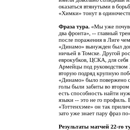
оказаться втянутыми в борьб
«Химки» тонут в одиночеств
Фраза тура.
«Мы уже почувст
два фронта», -- главный тр
после поражения в Лиге чем
«Динамо» вынужден был дов
ничьей в Томске. Другой ро
еврокубков, ЦСКА, для себя
Армейцы под руководством 
вторую подряд крупную поб
«Динамо» было повержено со
голы были забиты во втором
есть способность найти нуж
языки -- это не го профиль.
«Тоттенхэме» он так прилич
зато уже знает пару фраз по
Результаты матчей 22-го т