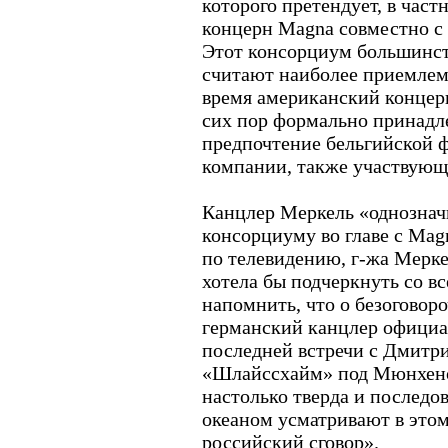
которого претендует, в част
концерн Magna совместно с
Этот консорциум большинст
считают наиболее приемлем
время американский концерн
сих пор формально принадле
предпочтение бельгийской 
компании, также участвующ
Канцлер Меркель «однознач
консорциуму во главе с Magn
по телевидению, г-жа Мерке
хотела бы подчеркнуть со вс
напомнить, что о безоговор
германский канцлер официал
последней встречи с Дмитр
«Шлайссхайм» под Мюнхено
настолько тверда и последов
океаном усматривают в это
российский сговор».