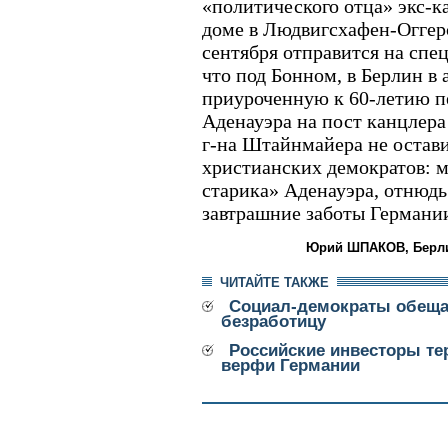
«политического отца» экс-к
доме в Людвигсхафен-Оггер
сентября отправится на спе
что под Бонном, в Берлин в
приуроченную к 60-летию п
Аденауэра на пост канцлер
г-на Штайнмайера не остав
христианских демократов: мо
старика» Аденауэра, отнюдь
завтрашние заботы Германи
Юрий ШПАКОВ, Берли
ЧИТАЙТЕ ТАКЖЕ
Социал-демократы обеща
безработицу
Российские инвесторы т
верфи Германии