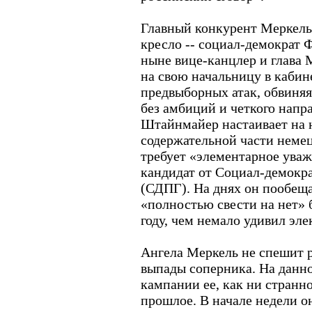
Главный конкурент Меркель 
кресло -- социал-демократ
ныне вице-канцлер и глава
на свою начальницу в кабин
предвыборных атак, обвиняя
без амбиций и четкого напр
Штайнмайер настаивает на 
содержательной части неме
требует «элементарное уваж
кандидат от Социал-демокр
(СДПГ). На днях он пообеща
«полностью свести на нет» 
году, чем немало удивил эле
Ангела Меркель не спешит р
выпады соперника. На данн
кампании ее, как ни странн
прошлое. В начале недели о