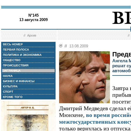
N°145
13 августа 2009
//
Архив
/
ВЕСЬ НОМЕР
//
13.08.2009
ПЕРВАЯ ПОЛОСА
Пред
ПОЛИТИКА И ЭКОНОМИКА
Ангела 
ОБЩЕСТВО
решат с
ПРОИСШЕСТВИЯ
автомоб
ЗАГРАНИЦА
НАУКА
БИЗНЕС И ФИНАНСЫ
КУЛЬТУРА
Завтра
СПОРТ
прибыв
КРОМЕ ТОГО
посети
Дмитрий Медведев сделал ей
Мюнхене,
во время россий
межгосударственных конс
только вернулась из отпуск