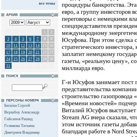
все темы
процедуры банкротства. Эта
евро, а группу инвесторов во
АРХИВ
переговоры с немецкими вл
спецпредставителя президен
международному энергетиче
1
2
3
4
5
6
7
8
9
Юсуфова. При этом сделка с
10
11
12
13
14
15
16
стратегического инвестора,
17
18
19
20
21
22
23
заплатит немецкому государ
24
25
26
27
28
29
30
газеты, «реальную цену», 
31
миллиарда евро.
ПОИСК
Г-н Юсуфов занимает пост 
представительства компани
строительство газопровода 
ПЕРСОНЫ НОМЕРА
«Времени новостей» подчерк
Багапш Сергей
Виталий Юсуфов выступает к
Вершбоу Александр
Stream AG вчера сказали, чт
Гайсанов Рашид
этом источник газеты добав
Голикова Татьяна
благодаря работе в Nord St
Дмитриев Владимир