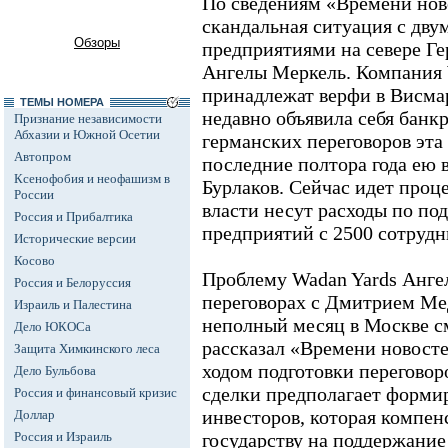
По сведениям «Времени нов
скандальная ситуация с дв
Обзоры
предприятиями на севере Ге
Ангелы Меркель. Компания 
принадлежат верфи в Висма
ТЕМЫ НОМЕРА
недавно объявила себя банк
Признание независимости
Абхазии и Южной Осетии
германских переговоров эта 
Автопром
последние полтора года ею 
Ксенофобия и неофашизм в
Бурлаков. Сейчас идет проц
России
власти несут расходы по п
Россия и Прибалтика
предприятий с 2500 сотруд
Исторические версии
Косово
Проблему Wadan Yards Анге
Россия и Белоруссия
переговорах с Дмитрием Ме
Израиль и Палестина
неполный месяц в Москве с
Дело ЮКОСа
рассказал «Времени новосте
Защита Химкинского леса
ходом подготовки переговоро
Дело Бульбова
сделки предполагает форми
Россия и финансовый кризис
инвесторов, которая компе
Доллар
Россия и Израиль
государству на поддержание