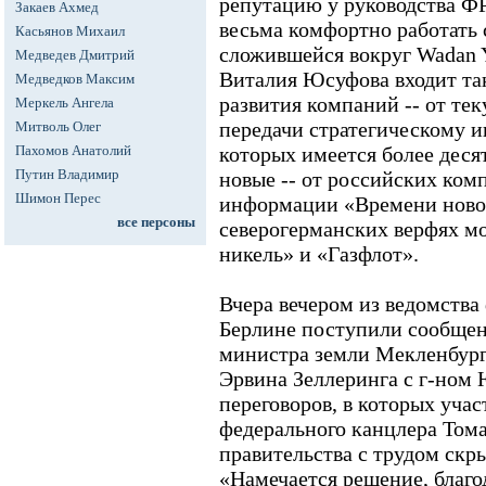
репутацию у руководства Ф
Закаев Ахмед
весьма комфортно работать 
Касьянов Михаил
сложившейся вокруг Wadan Y
Медведев Дмитрий
Виталия Юсуфова входит та
Медведков Максим
развития компаний -- от те
Меркель Ангела
передачи стратегическому и
Митволь Олег
Пахомов Анатолий
которых имеется более десят
Путин Владимир
новые -- от российских ком
Шимон Перес
информации «Времени новос
все персоны
северогерманских верфях м
никель» и «Газфлот».
Вчера вечером из ведомства
Берлине поступили сообщени
министра земли Мекленбург
Эрвина Зеллеринга с г-ном
переговоров, в которых уча
федерального канцлера Тома
правительства с трудом скр
«Намечается решение, благ