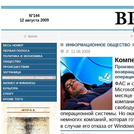
N°144
12 августа 2009
//
Архив
/
ИНФОРМАЦИОННОЕ ОБЩЕСТВО
ВЕСЬ НОМЕР
ПЕРВАЯ ПОЛОСА
//
12.08.2009
ПОЛИТИКА И ЭКОНОМИКА
Компе
ОБЩЕСТВО
Произво
ПРОИСШЕСТВИЯ
возвращ
ЗАГРАНИЦА
операци
ИНФОРМАЦИОННОЕ ОБЩЕСТВО
ФАС и 
БИЗНЕС И ФИНАНСЫ
КУЛЬТУРА
Microso
СПОРТ
месяце 
КРОМЕ ТОГО
компани
свободу
операционной системы. Но ока
немногих компаний, которая го
в случае его отказа от Windows