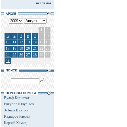
все темы
АРХИВ
1
2
3
4
5
6
7
8
9
10
11
12
13
14
15
16
17
18
19
20
21
22
23
24
25
26
27
28
29
30
31
ПОИСК
ПЕРСОНЫ НОМЕРА
Вульф Бернотат
Евкуров Юнус-Бек
Зубков Виктор
Кадыров Рамзан
Карзай Хамид