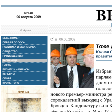
N°140
06 августа 2009
//
Архив
/
ВЕСЬ НОМЕР
//
06.08.2009
ПЕРВАЯ ПОЛОСА
Тоже
ПОЛИТИКА И ЭКОНОМИКА
Южная О
ОБЩЕСТВО
правите
ПРОИСШЕСТВИЯ
ЗАГРАНИЦА
НАУКА
БИЗНЕС И ФИНАНСЫ
Избранн
КУЛЬТУРА
парлам
СПОРТ
днем п
КРОМЕ ТОГО
голосо
нового премьер-министра р
сорокалетний выходец с Ур
Бровцев. Кандидатуру г-на 
Эдуард Кокойты, а 24 из 27