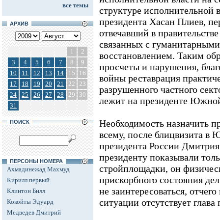
все темы
структуре исполнительной в
президента Хасан Плиев, пе
АРХИВ
отвечавший в правительстве
связанных с гуманитарными
1
2
восстановлением. Таким обр
3
4
5
6
7
8
9
просчеты и нарушения, благ
10
11
12
13
14
15
16
войны реставрация практиче
17
18
19
20
21
22
23
разрушенного частного сек
24
25
26
27
28
29
30
лежит на президенте Южно
31
Необходимость назначить пр
ПОИСК
всему, после блицвизита в
президента России Дмитрия
президенту показывали тол
ПЕРСОНЫ НОМЕРА
стройплощадки, он физическ
Ахмадинежад Махмуд
прискорбного состояния дел
Кирилл первый
не заинтересоваться, отчего
Клинтон Билл
ситуации отсутствует глава 
Кокойты Эдуард
Медведев Дмитрий