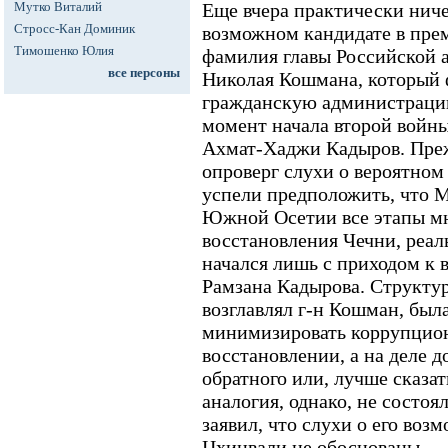
Мутко Виталий
Еще вчера практически ниче
Стросс-Кан Доминик
возможном кандидате в пре
Тимошенко Юлия
фамилия главы Российской 
все персоны
Николая Кошмана, который 
гражданскую администраци
момент начала второй войны 
Ахмат-Хаджи Кадыров. Пре
опроверг слухи о вероятном
успели предположить, что М
Южной Осетии все этапы мн
восстановления Чечни, реал
начался лишь с приходом к 
Рамзана Кадырова. Структур
возглавлял г-н Кошман, была
минимизировать коррупцио
восстановлении, а на деле д
обратного или, лучше сказат
аналогия, однако, не состоя
заявил, что слухи о его воз
Цхинвали не обоснованы.