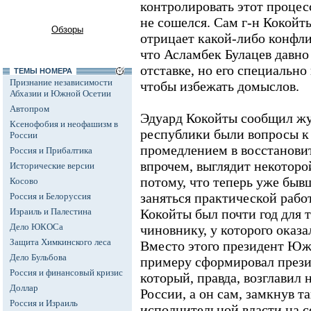
контролировать этот процес
не сошелся. Сам г-н Кокойты
Обзоры
отрицает какой-либо конфлик
что Асламбек Булацев давно
отставке, но его специально
ТЕМЫ НОМЕРА
Признание независимости
чтобы избежать домыслов.
Абхазии и Южной Осетии
Автопром
Эдуард Кокойты сообщил жу
Ксенофобия и неофашизм в
республики были вопросы к 
России
промедлением в восстановит
Россия и Прибалтика
впрочем, выглядит некоторо
Исторические версии
потому, что теперь уже быв
Косово
заняться практической работ
Россия и Белоруссия
Израиль и Палестина
Кокойты был почти год для 
Дело ЮКОСа
чиновнику, у которого оказа
Защита Химкинского леса
Вместо этого президент Юж
Дело Бульбова
примеру сформировал прези
Россия и финансовый кризис
который, правда, возглавил н
Доллар
России, а он сам, замкнув т
Россия и Израиль
исполнительной власти на с