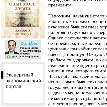
президента.
Напомним, накануне стало и
кабинета, которым с осени 
руководил бывший глава уп
налоговой службы по Север
Однако фактически правител
без премьера, так как реаль
цхинвальском кабинете всег
навсегда покинул Южную Ос
проблем со здоровьем, по др
нежелания президента респу
чиновником, которого счит
Часть наблюдателей полагал
использовать бывшего налого
государя», чтобы контролиро
выделяемых на послевоенно
независимой республики. Пр
сам хотел распределять мат