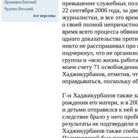
Примаков Евгений
превышение служебных полн
Чуркин Виталий
22 сентября 2006 года, за дв
все персоны
журналистки, и все это врем
о своей полной непричастнос
время всего процесса обвин
одного доказательства против
никто не расспрашивал про
подчеркнул, что не организ
группы и «всю жизнь работа
моем счету 71 освобожденны
Хаджикурбанов, отметив, чт
оправдываться, поскольку о
Г-н Хаджикурбанов также зая
рождения его матери, и в 200
и детьми отправился к ней в
следствие брало у него проб
результаты не подтвердили е
Хаджикурбанов также сообщ
Политковской был знаком т