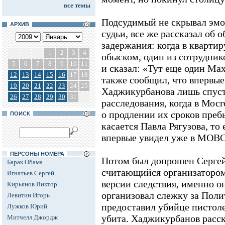
все темы
Подсудимый не скрывал эмоц
АРХИВ
судьи, все же рассказал об о
задержания: когда в квартир
1
2
3
4
обыском, один из сотрудник
5
6
7
8
9
10
11
и сказал: «Тут еще один Ма
12
13
14
15
16
17
18
также сообщил, что впервые
19
20
21
22
23
24
25
Хаджикурбанова лишь спустя
26
27
28
29
30
31
расследования, когда в Мос
о продлении их сроков преб
ПОИСК
касается Павла Рягузова, т
впервые увидел уже в МОВС
ПЕРСОНЫ НОМЕРА
Потом был допрошен Серге
Барак Обама
считающийся организатором
Игнатьев Сергей
версии следствия, именно о
Кирьянов Виктор
организовал слежку за Поли
Левитин Игорь
предоставил убийце пистоле
Лужков Юрий
убита. Хаджикурбанов расска
Митчелл Джордж