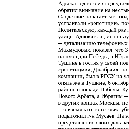
Адвокат одного из подсудим
обратил внимание на нестык
Следствие полагает, что под
устраивали «репетиции» по
Политковскую, каждый раз 
улице. Адвокат же, использ
-- детализацию телефонных 
Махмудовых, показал, что 3
на площади Победы, а Ибраг
Тушине в гостях у своей под
«репетиции», Джабраил, по
компании, был в РГСУ на ул
опять же в Тушине, 6 октяб
районе площади Победы, Кут
Нового Арбата, а Ибрагим --
в других концах Москвы, не
это время кто-то готовил уб
подытожил г-н Мусаев. На э
представление своих доказа