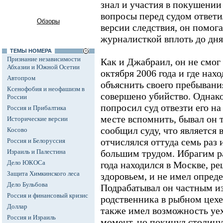
знал и участия в покушении
вопросы перед судом ответи
Обзоры
версии следствия, он помога
журналисткой вплоть до дня
ТЕМЫ НОМЕРА
Признание независимости
Как и Джабраил, он не смог
Абхазии и Южной Осетии
октября 2006 года и где нах
Автопром
объяснить своего пребывания
Ксенофобия и неофашизм в
совершено убийство. Однако
России
попросил суд отвезти его н
Россия и Прибалтика
месте вспомнить, бывал он 
Исторические версии
сообщил суду, что является
Косово
отчислялся оттуда семь раз и
Россия и Белоруссия
Израиль и Палестина
большим трудом. Ибрагим ра
Дело ЮКОСа
года находился в Москве, р
Защита Химкинского леса
здоровьем, и не имел опред
Дело Бульбова
Подрабатывал он частным из
Россия и финансовый кризис
родственника в рыбном цехе
Доллар
также имел возможность уех
Россия и Израиль
момент, но покинул столицу