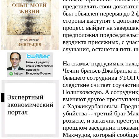
представлять свои доказател
был объявлен перерыв до 2 ф
стороны выступят с дополн
процесс выйдет на заверша
предположил председательс
вердикта присяжных, с учас
слушания, останется пять-ш
На скамье подсудимых наход
Чечни братьев Джабраила и
бывшего сотрудника УБОП 
следствие считает соучастн
Политковскую. А сотрудник
вменяют другое преступлен
с Хаджикурбановым. Предп
убийства -- третий брат Мах
розыске, и заказчик престу
прошлом заседании показан
Махмудов, который сообщил