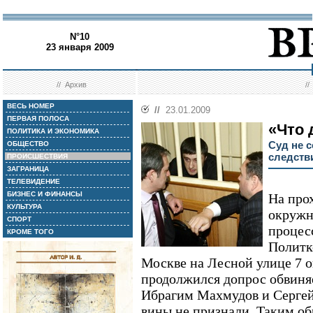
N°10
23 января 2009
//
Архив
/
ВЕСЬ НОМЕР
//
23.01.2009
ПЕРВАЯ ПОЛОСА
«Что 
ПОЛИТИКА И ЭКОНОМИКА
Суд не 
ОБЩЕСТВО
следств
ПРОИСШЕСТВИЯ
ЗАГРАНИЦА
ТЕЛЕВИДЕНИЕ
БИЗНЕС И ФИНАНСЫ
На про
КУЛЬТУРА
окружн
СПОРТ
процес
КРОМЕ ТОГО
Политк
Москве на Лесной улице 7 ок
продолжился допрос обвиня
Ибрагим Махмудов и Сергей
вины не признали. Таким об