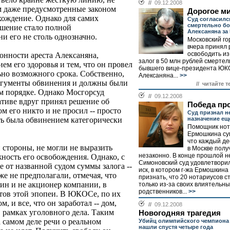
//
09.12.2008
м даже предусмотренные законом
Дорогое м
хождение. Однако для самих
Суд согласилс
смертельно б
ешение стало полной
Алексаняна за
и его не столь однозначно.
Московский го
вчера принял
освободить из
онности ареста Алексаняна,
залог в 50 млн рублей смертел
ем его здоровья и тем, что он провел
бывшего вице-президента ЮК
но возможного срока. Собственно,
Алексаняна...
>>
аргументы обвинения и должны были
// читайте т
м порядке. Однако Мосгорсуд
//
09.12.2008
тиве вдруг принял решение об
Победа пр
ом его никто и не просил -- просто
Суд признал 
назначение ещ
ть была обвинением категорически
Помощник нот
Ермошкина су
что каждый д
 стороны, не могли не выразить
в Москве полу
незаконно. В конце прошлой 
жность его освобождения. Однако, с
Симоновский суд удовлетвори
е от названной судом суммы залога --
иск, в котором г-жа Ермошкин
аже не предполагали, отмечая, что
признать, что 20 нотариусов 
яин и не акционер компании, в
только из-за своих влиятельны
родственников...
>>
тов этой эпопеи. В ЮКОСе, по их
 и все, что он заработал -- дом,
//
09.12.2008
 в рамках уголовного дела. Таким
Новогодняя трагедия
а самом деле речи о реальном
Убийц олимпийского чемпиона
нашли спустя четыре года