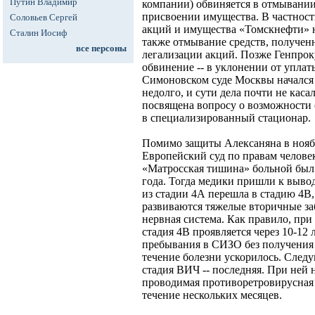
Путин Владимир
компании) обвиняется в отмывании
присвоении имущества. В частнос
Соловьев Сергей
акций и имущества «Томскнефти» н
Сталин Иосиф
также отмывание средств, получен
все персоны
легализации акций. Позже Генпрок
обвинение -- в уклонении от уплат
Симоновском суде Москвы начался 
недолго, и сути дела почти не каса
посвящена вопросу о возможности 
в специализированный стационар.
Помимо защиты Алексаняна в ноябр
Европейский суд по правам челове
«Матросская тишина» больной был 
года. Тогда медики пришли к выво
из стадии 4А перешла в стадию 4В,
развиваются тяжелые вторичные за
нервная система. Как правило, пр
стадия 4В проявляется через 10-12 
пребывания в СИЗО без получения
течение болезни ускорилось. След
стадия ВИЧ -- последняя. При ней 
проводимая противоретровирусная 
течение нескольких месяцев.