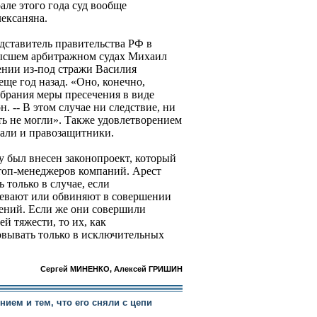
але этого года суд вообще
ексаняна.
дставитель правительства РФ в
ысшем арбитражном судах Михаил
ении из-под стражи Василия
ще год назад. «Оно, конечно,
збрания меры пресечения в виде
н. -- В этом случае ни следствие, ни
ть не могли». Также удовлетворением
али и правозащитники.
у был внесен законопроект, который
топ-менеджеров компаний. Арест
 только в случае, если
ревают или обвиняют в совершении
ений. Если же они совершили
й тяжести, то их, как
товывать только в исключительных
Сергей МИНЕНКО, Алексей ГРИШИН
ием и тем, что его сняли с цепи