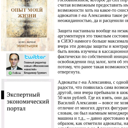
считая возможным предоставить и
возможности хоть на какое-то снис
адвокатов г-на Алексаняна такое р
неожиданностью, да и расценили он
Защита настаивала вообще на незак
аргументируя это тяжелым состояни
в СИЗО намного больше максималь
вчера эти доводы защиты и контр
быть вновь изучены в кассационно
фактически по собственной инициа
освобождении под залог, хотя об эт
потому, что ранее такая возможнос
отвергнута.
Адвокаты г-на Алексаняна, с одной
радости, что появилась сама возмо
другой, они вчера пребывали в шок
50 млн рублей. Где их взять, они д
Василий Алексанян -- вовсе не хоз
отличие от многих других фигуран
словам, он был наемным менеджером,
машина и т.д., -- давно арестовано
образом, как отметили адвокаты, н