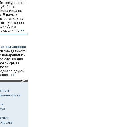
етербурга вчера
 убийстве
пиона мира по
. В рамках
тверо молодых
ый -- уроженец
арии Алим
оказания....
>>
 автокатастрофе
ов скандального
и намеревались
 по случаю Дня
розой срыва.
ности,
одна за другой
ения...
>>
ась на
лнечногорске
ов
суд
аемых
в Москве