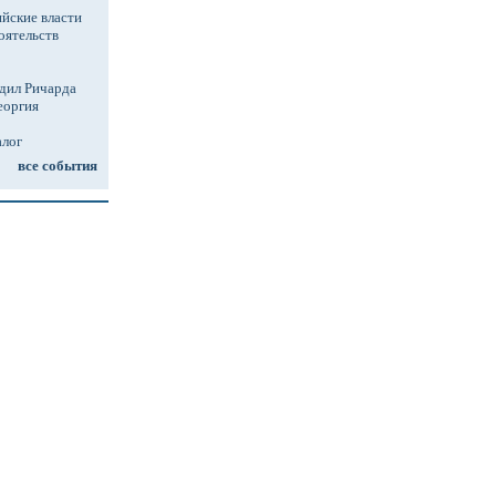
йские власти
оятельств
дил Ричарда
еоргия
алог
все события