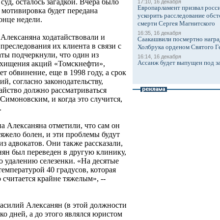
суд, осталось загадкой. Вчера было
17:10, 16 декабря
Европарламент призвал росси
 мотивировка будет передана
ускорить расследование обст
онце недели.
смерти Сергея Магнитского
16:35, 16 декабря
 Алексаняна ходатайствовали и
Саакашвили посмертно награ
преследования их клиента в связи с
Холбрука орденом Святого Г
ты подчеркнули, что один из
16:14, 16 декабря
Ассанж будет выпущен под з
я хищения акций «Томскнефти»,
т обвинение, еще в 1998 году, а срок
й, согласно законодательству,
тайство должно рассматриваться
 Симоновским, и когда это случится,
.
-на Алексаняна отметили, что сам он
тяжело болен, и эти проблемы будут
 из адвокатов. Они также рассказали,
нян был переведен в другую клинику,
о удалению селезенки. «На десятые
температурой 40 градусов, которая
 считается крайне тяжелым», --
силий Алексанян (в этой должности
ко дней, а до этого являлся юристом