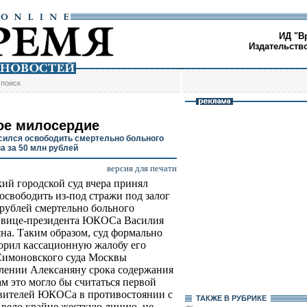
ИД "В
Издательств
/
поиск
ое милосердие
сился освободить смертельно больного
а за 50 млн рублей
версия для печати
ий городской суд вчера принял
освободить из-под стражи под залог
 рублей смертельно больного
 вице-президента ЮКОСа Василия
на. Таким образом, суд формально
орил кассационную жалобу его
Симоновского суда Москвы
лении Алексаняну срока содержания
м это могло бы считаться первой
авителей ЮКОСа в противостоянии с
ТАКЖЕ В РУБРИКЕ
р вело крайне жесткую линию, не