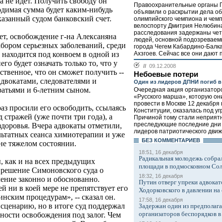
 не идет. Получить свободу он
Правоохранительные органы П
одимая сумма будет каким-нибудь
объявили о раскрытии дела об
казанный судом банковский счет.
олимпийского чемпиона и чем
велоспорту Дмитрия Нелюбина
расследования задержаны че
ет, освобождение г-на Алексаняна
людей, основной подозреваем
абором серьезных заболеваний, среди
города Чегем Кабардино-Балк
Ахзгоев. Сейчас все они дают п
 находится под конвоем в одной из
го будет означать только то, что у
//
09.12.2008
ственное, что он сможет получить --
Небоевые потери
адвокатами, следователями и
Один из лидеров ДПНИ погиб в
ратьями и 6-летним сыном.
Очередная акция организатор
«Русского марша», которую он
провести в Москве 12 декабря
аз просили его освободить, ссылаясь
Конституции, оказалась под уг
 стражей (уже почти три года), а
Причиной тому стали неприят
преследующие последние дни 
доровья. Вчера адвокаты отметили,
лидеров патриотического движ
льтатных сеанса химиотерапии и уже
БЕЗ КОМMЕНТАРИЕВ
не тяжелом состоянии.
18:51, 16 декабря
Радикальная молодежь собрал
, как и на всех предыдущих
площади в подмосковном Со
е решение Симоновского суда о
18:32, 16 декабря
ение законно и обоснованно.
Путин отверг упреки адвокат
 ни в коей мере не препятствует его
Ходорковского в давлении на 
нским процедурам», -- сказал он.
17:58, 16 декабря
сценарию, но в итоге суд поддержал
Задержан один из предполаг
организаторов беспорядков 
ности освобождения под залог. Чем