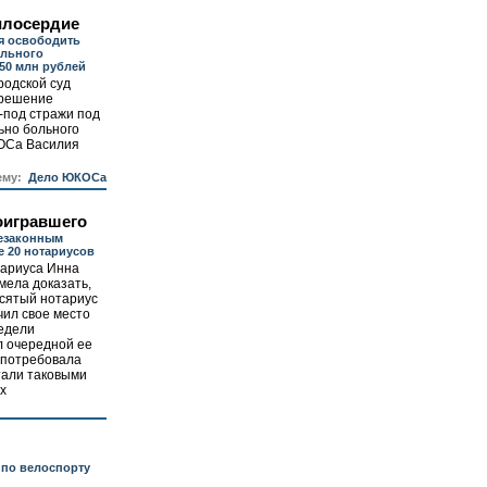
илосердие
я освободить
ольного
 50 млн рублей
родской суд
 решение
-под стражи под
ьно больного
ОСа Василия
ему:
Дело ЮКОСа
оигравшего
незаконным
е 20 нотариусов
ариуса Инна
мела доказать,
есятый нотариус
чил свое место
недели
л очередной ее
а потребовала
стали таковыми
х
 по велоспорту