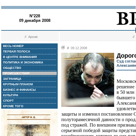
N°228
09 декабря 2008
//
Архив
/
ВЕСЬ НОМЕР
//
09.12.2008
ПЕРВАЯ ПОЛОСА
Дорог
В ЦЕНТРЕ ВНИМАНИЯ
Суд согла
ПОЛИТИКА И ЭКОНОМИКА
Алексанян
ОБЩЕСТВО
ПРОИСШЕСТВИЯ
ЗАГРАНИЦА
Московск
КРУПНЫМ ПЛАНОМ
решение 
БИЗНЕС И ФИНАНСЫ
в 50 млн
КУЛЬТУРА
бывшего
СПОРТ
Алексаня
КРОМЕ ТОГО
удовлетв
защиты и изменил постановление 
полуторамесячной давности о прод
под стражей. По внешним признака
серьезной победой защиты предст
гособвинением, которое до сих по