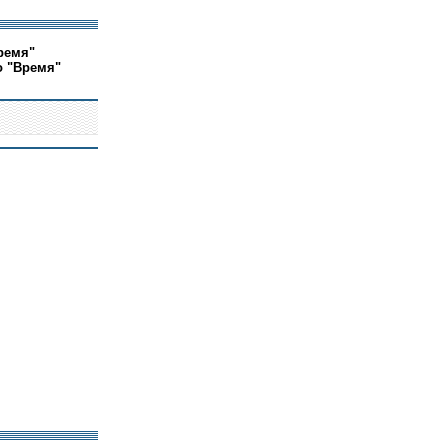
ремя"
о "Время"