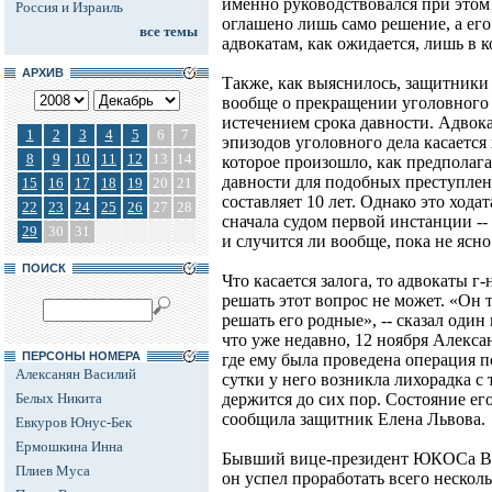
именно руководствовался при этом 
Россия и Израиль
оглашено лишь само решение, а его
все темы
адвокатам, как ожидается, лишь в к
АРХИВ
Также, как выяснилось, защитники
вообще о прекращении уголовного 
истечением срока давности. Адвока
1
2
3
4
5
6
7
эпизодов уголовного дела касаетс
8
9
10
11
12
13
14
которое произошло, как предполагае
давности для подобных преступлени
15
16
17
18
19
20
21
составляет 10 лет. Однако это хода
22
23
24
25
26
27
28
сначала судом первой инстанции --
29
30
31
и случится ли вообще, пока не ясно
ПОИСК
Что касается залога, то адвокаты г
решать этот вопрос не может. «Он 
решать его родные», -- сказал один
что уже недавно, 12 ноября Алекса
ПЕРСОНЫ НОМЕРА
где ему была проведена операция п
Алексанян Василий
сутки у него возникла лихорадка с 
Белых Никита
держится до сих пор. Состояние его
сообщила защитник Елена Львова.
Евкуров Юнус-Бек
Ермошкина Инна
Бывший вице-президент ЮКОСа Ва
Плиев Муса
он успел проработать всего несколь