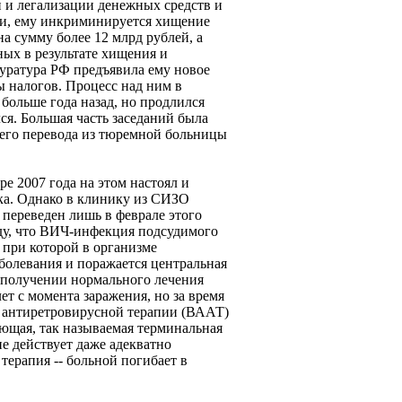
 и легализации денежных средств и
ти, ему инкриминируется хищение
а сумму более 12 млрд рублей, а
ных в результате хищения и
уратура РФ предъявила ему новое
ы налогов. Процесс над ним в
больше года назад, но продлился
лся. Большая часть заседаний была
его перевода из тюремной больницы
е 2007 года на этом настоял и
ка. Однако в клинику из СИЗО
переведен лишь в феврале этого
ду, что ВИЧ-инфекция подсудимого
 при которой в организме
болевания и поражается центральная
и получении нормального лечения
лет с момента заражения, но за время
 антиретровирусной терапии (ВААТ)
ующая, так называемая терминальная
не действует даже адекватно
терапия -- больной погибает в