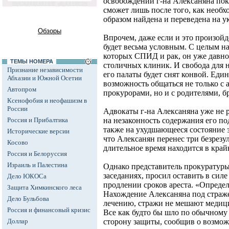
освобождении г-на Алексаняна пока
сможет лишь после того, как необх
образом найдена и переведена на у
Обзоры
Впрочем, даже если и это произойд
будет весьма условным. С целым н
которых СПИД и рак, он уже давно
ТЕМЫ НОМЕРА
столичных клиник. И свобода для не
Признание независимости
его палаты будет снят конвой. Един
Абхазии и Южной Осетии
возможность общаться не только с 
Автопром
прокурорами, но и с родителями, б
Ксенофобия и неофашизм в
России
Адвокаты г-на Алексаняна уже не р
Россия и Прибалтика
на незаконность содержания его под
также на ухудшающееся состояние з
Исторические версии
что Алексанян перенес три безрезу
Косово
длительное время находится в край
Россия и Белоруссия
Израиль и Палестина
Однако представитель прокуратуры
заседаниях, просил оставить в сил
Дело ЮКОСа
продлении сроков ареста. «Определ
Защита Химкинского леса
Нахождение Алексаняна под стражей
Дело Бульбова
лечению, стражи не мешают медици
Россия и финансовый кризис
Все как будто бы шло по обычному 
Доллар
сторону защиты, сообщив о возмож