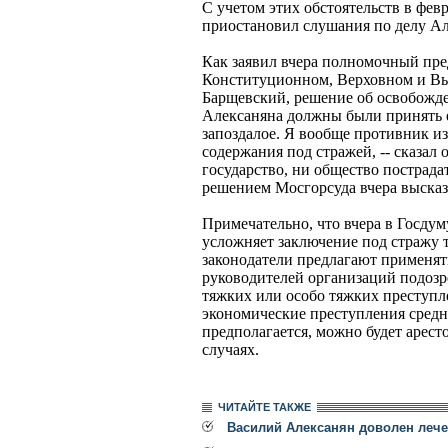
С учетом этих обстоятельств в февр
приостановил слушания по делу Ал
Как заявил вчера полномочный пре
Конституционном, Верховном и В
Барщевский, решение об освобожд
Алексаняна должны были принять е
запоздалое. Я вообще противник и
содержания под стражей, -- сказал о
государство, ни общество пострада
решением Мосгорсуда вчера высказ
Примечательно, что вчера в Госдум
усложняет заключение под стражу 
законодатели предлагают применять
руководителей организаций подоз
тяжких или особо тяжких преступл
экономические преступления средне
предполагается, можно будет арес
случаях.
ЧИТАЙТЕ ТАКЖЕ
Василий Алексанян доволен лечен