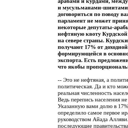
арабами и курдами, межд
и мусульманами-шиитами.
договориться по поводу ва
парламент не может приня
некоторые депутаты-араб
нефтяную квоту Курдской
на севере страны. Курдск
получают 17% от доходной
формирующейся в основно
экспорта. Есть предложен
что якобы пропорциональ
-- Это не нефтяная, а полит
политическая. Да и кто може
реальная численность насел
Ведь перепись населения не
Указанную вами долю в 17%
определило самое первое ир
руководством Айада Алляви.
последующие правительства