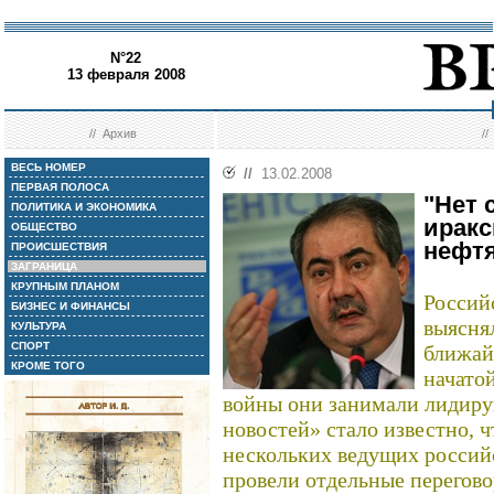
N°22
13 февраля 2008
//
Архив
/
ВЕСЬ НОМЕР
//
13.02.2008
ПЕРВАЯ ПОЛОСА
"Нет 
ПОЛИТИКА И ЭКОНОМИКА
иракс
ОБЩЕСТВО
нефт
ПРОИСШЕСТВИЯ
ЗАГРАНИЦА
КРУПНЫМ ПЛАНОМ
Россий
БИЗНЕС И ФИНАНСЫ
выяснял
КУЛЬТУРА
СПОРТ
ближай
КРОМЕ ТОГО
начато
войны они занимали лидир
новостей» стало известно, ч
нескольких ведущих росси
провели отдельные перегов