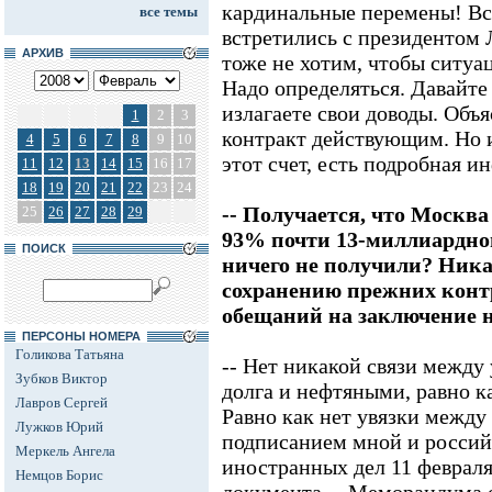
кардинальные перемены! Вс
все темы
встретились с президентом
АРХИВ
тоже не хотим, чтобы ситуа
Надо определяться. Давайте
излагаете свои доводы. Объя
1
2
3
контракт действующим. Но и
4
5
6
7
8
9
10
этот счет, есть подробная и
11
12
13
14
15
16
17
18
19
20
21
22
23
24
-- Получается, что Москва
25
26
27
28
29
93% почти 13-миллиардног
ПОИСК
ничего не получили? Ника
сохранению прежних конт
обещаний на заключение 
ПЕРСОНЫ НОМЕРА
Голикова Татьяна
-- Нет никакой связи межд
Зубков Виктор
долга и нефтяными, равно к
Лавров Сергей
Равно как нет увязки между
Лужков Юрий
подписанием мной и росси
Меркель Ангела
иностранных дел 11 февраля
Немцов Борис