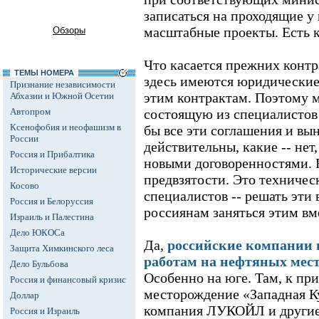
записаться на проходящие у 
масштабные проекты. Есть 
Обзоры
Что касается прежних контра
ТЕМЫ НОМЕРА
здесь имеются юридические
Признание независимости
этим контрактам. Поэтому м
Абхазии и Южной Осетии
Автопром
состоящую из специалистов
Ксенофобия и неофашизм в
бы все эти соглашения и вын
России
действительны, какие -- нет
Россия и Прибалтика
новыми договоренностями. 
Исторические версии
предвзятости. Это техничес
Косово
специалистов -- решать эт
Россия и Белоруссия
россиянам заняться этим вм
Израиль и Палестина
Дело ЮКОСа
Да,
российские компании в
Защита Химкинского леса
работам на нефтяных мес
Дело Бульбова
Особенно на юге. Там, к при
Россия и финансовый кризис
месторождение «Западная К
Доллар
компания ЛУКОЙЛ и другие.
Россия и Израиль