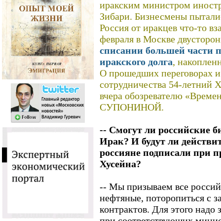
иракским министром иност
Зибари. Бизнесмены пытали
Россия от иракцев что-то вз
февраля в Москве двусторо
списании большей части 
иракского долга
, накоплен
О прошедших переговорах и
сотрудничества 54-летний 
вчера обозревателю «Време
СУПОНИНОЙ.
-- Смогут ли российские 
Ирак? И будут ли действ
россияне подписали при 
Хусейна?
-- Мы призываем все россий
нефтяные, поторопиться с 
контрактов. Для этого надо 
при соответствующих минис