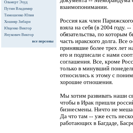
документа -- Меморандума 
Ольмерт Эхуд
взаимопонимании.
Путин Владимир
Тимошенко Юлия
Россия как член Парижского
Хошияр Зибари
взяла на себя (в 2004 году. --
Ющенко Виктор
обязательства, по которым 
Янукович Виктор
часть иракского долга. Все 
все персоны
принявшие более трех лет н
его и подписали с нами соо
соглашения. Все, кроме Росс
только в минувший понедел
относились к этому с пони
хорошие отношения.
Мы хотим развивать наши св
чтобы в Ирак пришли росси
бизнесмены. Ничто не мешае
Да что там -- уже есть нес
работающих в Багдаде, Баср