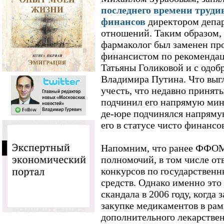
последнего времени труд
финансов
директором депа
отношений. Таким образом,
фармаколог был заменен п
финансистом по рекоменда
Татьяны Голиковой и с одоб
Владимира Путина. Что выгл
учесть, что недавно принят
подчинил его напрямую ми
де-юре подчинялся напрямую
его в статусе чисто финансо
Напомним, что ранее ФФОМ
полномочий, в том числе от
конкурсов по государствен
средств. Однако именно это
скандала в 2006 году, когда 
закупке медикаментов в ра
дополнительного лекарстве