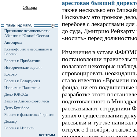
арестован бывший директ
Обзоры
также несколько его ближа
Поскольку это громкое дело
перебоев с лекарствами для 
ТЕМЫ НОМЕРА
до суда, Дмитрию Рейхарту 
Признание независимости
Абхазии и Южной Осетии
«носить» перед должностью 
Автопром
Ксенофобия и неофашизм в
Изменения в уставе ФФОМС
России
постановлении правительства
Россия и Прибалтика
полагают некоторые наблюда
Исторические версии
спровоцировать неожиданный
Косово
стало известно «Времени но
Россия и Белоруссия
фонда, ни его подчиненные 
Израиль и Палестина
разработке этого постановл
Дело ЮКОСа
подготовленного в Минздрав
Защита Химкинского леса
рассказывают сотрудники 
Дело Бульбова
узнал о существовании док
Россия и финансовый кризис
Доллар
рассылки и тут же написал 
Россия и Израиль
отпуск с 1 ноября, а также 
все темы
он перестанет выполнять сво