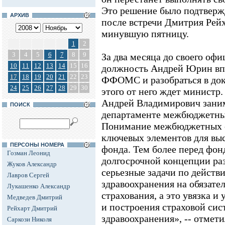
Это решение было подтверж
АРХИВ
после встречи Дмитрия Рейх
минувшую пятницу.
1
2
3
4
5
6
7
8
9
За два месяца до своего офи
10
11
12
13
14
15
16
должность Андрей Юрин впо
17
18
19
20
21
22
23
ФФОМС и разобраться в док
24
25
26
27
28
29
30
этого от него ждет министр
Андрей Владимирович зани
ПОИСК
департаменте межбюджетн
Понимание межбюджетных о
ключевых элементов для вы
ПЕРСОНЫ НОМЕРА
фонда. Тем более перед фон
Гозман Леонид
долгосрочной концепции раз
Жуков Александр
серьезные задачи по действ
Лавров Сергей
здравоохранения на обязате
Лукашенко Александр
страхования, а это увязка и
Медведев Дмитрий
и построения страховой си
Рейхарт Дмитрий
здравоохранения», -- отмети
Саркози Николя