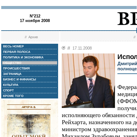
N°212
17 ноября 2008
//
Архив
/
ВЕСЬ НОМЕР
//
17.11.2008
ПЕРВАЯ ПОЛОСА
Испол
ПОЛИТИКА И ЭКОНОМИКА
Дмитрий 
ОБЩЕСТВО
полноц
ПРОИСШЕСТВИЯ
ЗАГРАНИЦА
БИЗНЕС И ФИНАНСЫ
КУЛЬТУРА
Федера
СПОРТ
медици
КРОМЕ ТОГО
(ФФОМ
получи
исполняющего обязанности 
Рейхарта, назначенного на
министром здравоохранения
Михаилом Зурабовым, заня