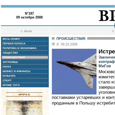
N°187
09 октября 2008
//
Архив
/
ПРОИСШЕСТВИЯ
ВЕСЬ НОМЕР
ПЕРВАЯ ПОЛОСА
//
09.10.2008
ПОЛИТИКА И ЭКОНОМИКА
Истре
ОБЩЕСТВО
Законче
ПРОИСШЕСТВИЯ
контраф
ЗАГРАНИЦА
МиГов
НАУКА
Московс
БИЗНЕС И ФИНАНСЫ
КУЛЬТУРА
комитет
СПОРТ
стало и
КРОМЕ ТОГО
заверша
уголовн
поставками устаревших и конт
проданным в Польшу истребит