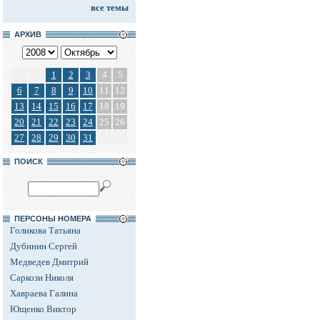
все темы
АРХИВ
1
2
3
4
5
6
7
8
9
10
11
12
13
14
15
16
17
18
19
20
21
22
23
24
25
26
27
28
29
30
31
ПОИСК
ПЕРСОНЫ НОМЕРА
Голикова Татьяна
Дубинин Сергей
Медведев Дмитрий
Саркози Николя
Хавраева Галина
Ющенко Виктор