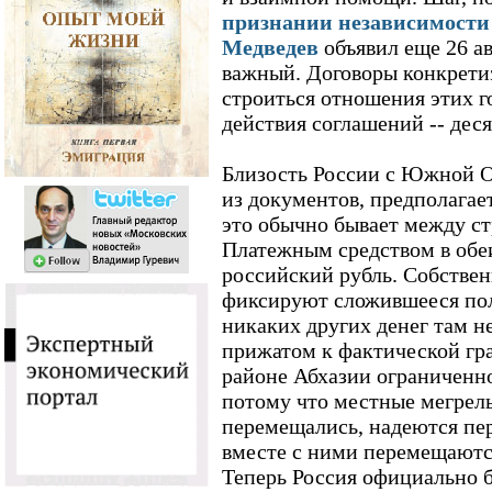
признании независимости
Медведев
объявил еще 26 авг
важный. Договоры конкрети
строиться отношения этих г
действия соглашений -- деся
Близость России с Южной О
из документов, предполагае
это обычно бывает между с
Платежным средством в обе
российский рубль. Собствен
фиксируют сложившееся поло
никаких других денег там н
прижатом к фактической гр
районе Абхазии ограниченно
потому что местные мегрелы
перемещались, надеются пер
вместе с ними перемещаются
Теперь Россия официально б