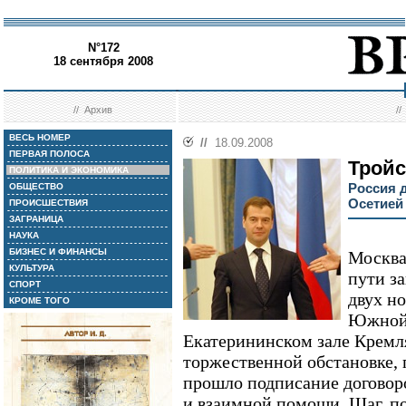
N°172
18 сентября 2008
//
Архив
/
ВЕСЬ НОМЕР
//
18.09.2008
ПЕРВАЯ ПОЛОСА
Трой
ПОЛИТИКА И ЭКОНОМИКА
Россия 
ОБЩЕСТВО
Осетией 
ПРОИСШЕСТВИЯ
ЗАГРАНИЦА
НАУКА
БИЗНЕС И ФИНАНСЫ
Москва
КУЛЬТУРА
пути з
СПОРТ
двух но
КРОМЕ ТОГО
Южной 
Екатерининском зале Кремл
торжественной обстановке, 
прошло подписание договоро
и взаимной помощи. Шаг, п