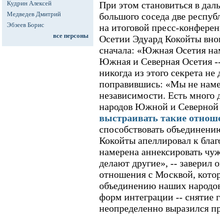
Кудрин Алексей
При этом становиться в дал
Медведев Дмитрий
большого соседа две респуб
Эбзеев Борис
на итоговой пресс-конфер
все персоны
Осетии Эдуард Кокойты внов
сначала: «Южная Осетия нам
Южная и Северная Осетия --
никогда из этого секрета не 
поправившись: «Мы не наме
независимости. Есть много
народов Южной и Северной
выстраивать такие отнош
способствовать объединению
Кокойты апеллировал к благ
намерена аннексировать чуж
делают другие», -- заверил 
отношения с Москвой, котор
объединению наших народов
форм интеграции -- снятие 
неопределенно выразился п