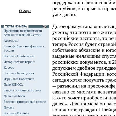
поддержанию финансовой и 
республик, которые на прак
Обзоры
уже давно.
Договором устанавливается 
ТЕМЫ НОМЕРА
Признание независимости
учесть, что почти все жите
Абхазии и Южной Осетии
российские паспорта, то реч
Автопром
теперь Россия будет страно
Ксенофобия и неофашизм в
собственно абхазские и юго
России
выданные желающим спустя 
Россия и Прибалтика
российских документов, в 2
Исторические версии
допускаем двойное гражданс
Косово
Российской Федерации, кото
Россия и Белоруссия
Израиль и Палестина
сегодня хотят получить гра
Дело ЮКОСа
-- разъяснил на пресс-конфе
Защита Химкинского леса
связано со многими аспектам
Дело Бульбова
кто-то хочет приобрести не
Россия и финансовый кризис
далее». Для примера он расс
Доллар
количество граждан Швейца
Россия и Израиль
«от этого абсолютно никто 