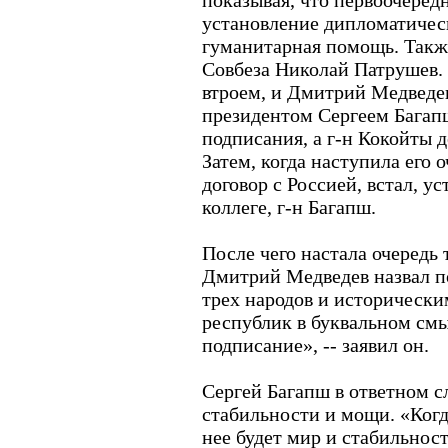
показывая, что первоочере
установление дипломатичес
гуманитарная помощь. Также
Совбеза Николай Патрушев.
втроем, и Дмитрий Медведев
президентом Сергеем Багапш
подписания, а г-н Кокойты д
Затем, когда наступила его 
договор с Россией, встал, у
коллеге, г-н Багапш.
После чего настала очередь
Дмитрий Медведев назвал п
трех народов и исторически
республик в буквальном смы
подписание», -- заявил он.
Сергей Багапш в ответном с
стабильности и мощи. «Когда
нее будет мир и стабильнос