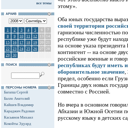
все темы
этому».
АРХИВ
Оба юных государства выра
своей территории российс
1
2
3
4
5
6
7
гарнизоны численностью по
8
9
10
11
12
13
14
республике уже будут наход
15
16
17
18
19
20
21
на основе указа президента
22
23
24
25
26
27
28
контингент -- на основе дв
29
30
российские военные и говор
республиках будут иметь 
ПОИСК
оборонительное значение
,
предел, особенно если Груз
Границы двух новых государ
ПЕРСОНЫ НОМЕРА
совместно с Россией.
Багапш Сергей
Балло Анатолий
Но вчера в основном говори
Кайшев Владимир
Абхазии и Южной Осетии п
Караджич Радован
русскому языку в детских са
Касьянов Михаил
Кокойты Эдуард