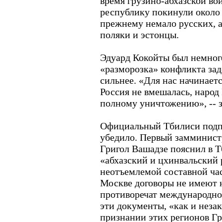
время грузино-абхазской во
республику покинули около 2
прежнему немало русских, а
поляки и эстонцы.
Эдуард Кокойты был немног
«разморозка» конфликта зад
сильнее. «Для нас начинаетс
Россия не вмешалась, наро
полному уничтожению», -- з
Официальный Тбилиси подпи
убедило. Первый замминист
Григол Вашадзе пояснил в 
«абхазский и цхинвальский
неотъемлемой составной ча
Москве договоры не имеют 
противоречат международно
эти документы, «как и неза
признании этих регионов Гр