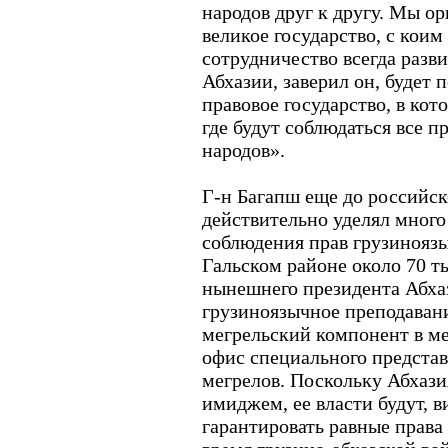
народов друг к другу. Мы о
великое государство, с коим 
сотрудничество всегда развив
Абхазии, заверил он, будет
правовое государство, в кот
где будут соблюдаться все п
народов».
Г-н Багапш еще до российск
действительно уделял мног
соблюдения прав грузиноязы
Гальском районе около 70 т
нынешнего президента Абха
грузиноязычное преподавани
мегрельский компонент в м
офис специального представ
мегрелов. Поскольку Абхази
имиджем, ее власти будут, в
гарантировать равные права