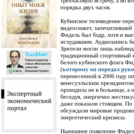
трехчасовую встречу, а во в
порядка двух часов.
Кубинское телевидение пере
видеосюжет, запечатлевший 
Фидель был бодр, хотя и вы
исхудавшим. Аудиозапись бе
Зрители могли лишь наблюда
традиционный спортивный к
белого кубинского флага Фи
(
которому он передал руко
перенесенной в 2006 году о
венесуэльским президентом.
проходила не в больнице, а 
беседуя, энергично жестику
даже показали стоящим. По 
обсуждали мировые продово
энергетический кризисы.
Нынешнее появление Фиделя