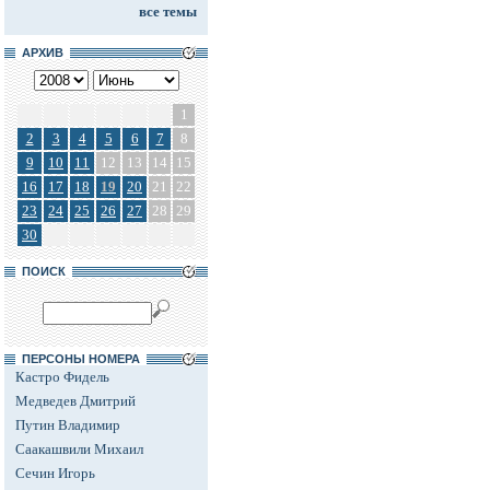
все темы
АРХИВ
1
2
3
4
5
6
7
8
9
10
11
12
13
14
15
16
17
18
19
20
21
22
23
24
25
26
27
28
29
30
ПОИСК
ПЕРСОНЫ НОМЕРА
Кастро Фидель
Медведев Дмитрий
Путин Владимир
Саакашвили Михаил
Сечин Игорь