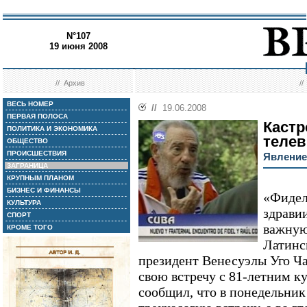
N°107
19 июня 2008
//
Архив
/
ВЕСЬ НОМЕР
//
19.06.2008
ПЕРВАЯ ПОЛОСА
Кастр
ПОЛИТИКА И ЭКОНОМИКА
телев
ОБЩЕСТВО
ПРОИСШЕСТВИЯ
Явление
ЗАГРАНИЦА
КРУПНЫМ ПЛАНОМ
БИЗНЕС И ФИНАНСЫ
«Фидел
КУЛЬТУРА
здравии
СПОРТ
важную
КРОМЕ ТОГО
Латинс
президент Венесуэлы Уго Ч
свою встречу с 81-летним к
сообщил, что в понедельник