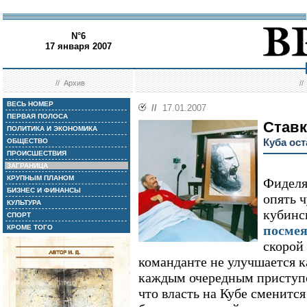
N°6
17 января 2007
//
Архив
/
ВЕСЬ НОМЕР
//
17.01.2007
ПЕРВАЯ ПОЛОСА
Ставк
ПОЛИТИКА И ЭКОНОМИКА
Куба ост
ОБЩЕСТВО
ПРОИСШЕСТВИЯ
ЗАГРАНИЦА
КРУПНЫМ ПЛАНОМ
Фиделя
БИЗНЕС И ФИНАНСЫ
опять 
КУЛЬТУРА
кубинс
СПОРТ
посмея
КРОМЕ ТОГО
скорой
команданте не улучшается к
каждым очередным приступо
что власть на Кубе сменитс