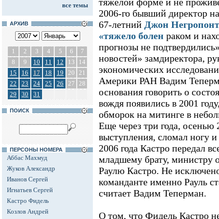
тяжелой форме и не проживе
все темы
2006-го бывший директор 
67-летний
Джон Негропонт
АРХИВ
«тяжело болен
раком и нахо
прогнозы не подтвердились»
1
2
3
4
5
6
7
новостей» замдиректора, ру
8
9
10
11
12
13
14
экономических исследовани
15
16
17
18
19
20
21
Америки РАН Вадим Теперма
22
23
24
25
26
27
28
основания говорить о состо
29
30
31
вождя появились в 2001 году
ПОИСК
обморок на митинге в небол
Еще через три года, осенью 
выступления, сломал ногу и
2006 года Кастро передал в
ПЕРСОНЫ НОМЕРА
Аббас Махмуд
младшему брату, министру 
Жуков Александр
Раулю Кастро. Не исключено
Иванов Сергей
команданте именно Рауль ст
Игнатьев Сергей
считает Вадим Теперман.
Кастро Фидель
Козлов Андрей
О том, что Фидель Кастро н