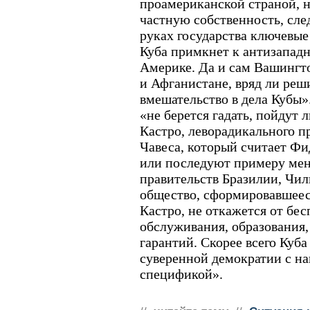
проамериканской страной, н
частную собственность, сл
руках государства ключевые
Куба примкнет к антизапад
Америке. Да и сам Вашингто
и Афганистане, вряд ли реш
вмешательство в дела Кубы»
«не берется гадать, пойдут 
Кастро, леворадикального п
Чавеса, который считает Фи
или последуют примеру мен
правительств Бразилии, Чил
общество, сформировавшееся
Кастро, не откажется от бе
обслуживания, образования
гарантий. Скорее всего Куба
суверенной демократии с н
спецификой».