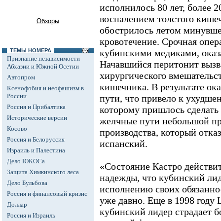
исполнилось 80 лет, более 2
воспалением толстого кишеч
Обзоры
обострилось летом минувшег
кровотечение. Срочная опер
ТЕМЫ НОМЕРА
кубинскими медиками, оказа
Признание независимости
Начавшийся перитонит вызв
Абхазии и Южной Осетии
хирургического вмешательст
Автопром
кишечника. В результате о
Ксенофобия и неофашизм в
России
пути, что привело к ухудше
Россия и Прибалтика
которому пришлось сделать 
Исторические версии
желчные пути небольшой пр
Косово
производства, который отка
Россия и Белоруссия
испанский.
Израиль и Палестина
Дело ЮКОСа
«Состояние Кастро действит
Защита Химкинского леса
надежды, что кубинский лид
Дело Бульбова
исполнению своих обязаннос
Россия и финансовый кризис
уже давно. Еще в 1998 году
Доллар
кубинский лидер страдает 
Россия и Израиль