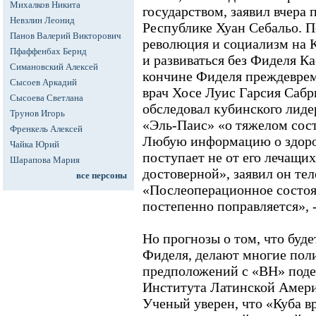
Михалков Никита
государством, заявил вчера
Невзлин Леонид
Республике Хуан Себальо. П
Панов Валерий Викторович
революция и социализм на К
Пфаффенбах Бернд
и развиваться без Фиделя Ка
Симановский Алексей
кончине Фиделя преждеврем
Сысоев Аркадий
врач Хосе Луис Гарсия Сабр
Сысоева Светлана
обследовал кубинского лиде
Трунов Игорь
«Эль-Паис» «о тяжелом сос
Френкель Алексей
Любую информацию о здоров
Чайка Юрий
поступает не от его лечащих
Шарапова Мария
достоверной», заявил он те
все персоны
«Послеоперационное состоян
постепенно поправляется», -
Но прогнозы о том, что буд
Фиделя, делают многие поли
предположений с «ВН» поде
Института Латинской Амер
Ученый уверен, что «Куба вр