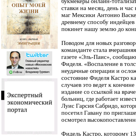
букмекеры онлайн-тотализа
ставки на месяц, день и ча
маг Мексики Антонио Васке
древнему способу индейцев 
покинет нашу землю до конц
Поводом для новых разговор
команданте стала вчерашняя
газете «Эль-Паис», сообщаю
Фиделя. «Воспаление в толс
неудачные операции и осло
состояние Фиделя Кастро ка
случаев это ведет к кончине
издание со ссылкой на врач
больниц, где работает изве
Луис Гарсия Сабридо, котор
посетил Гавану по приглаш
осмотрел высокопоставленн
Фидель Кастро, которому 13 