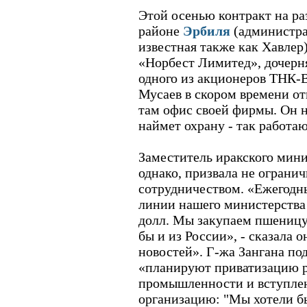
Этой осенью контракт на ра
районе
Эрбиля
(администра
известная также как Хавлер
«Норбест Лимитед», дочерн
одного из акционеров ТНК-
Мусаев в скором времени от
там офис своей фирмы. Он н
наймет охрану - так работаю
Заместитель иракского мини
однако, призвала не ограни
сотрудничеством. «Ежегодн
линии нашего министерства 
долл. Мы закупаем пшеницу
бы и из России», - сказала 
новостей». Г-жа Зангана по
«планируют приватизацию р
промышленности и вступле
организацию: "Мы хотели б