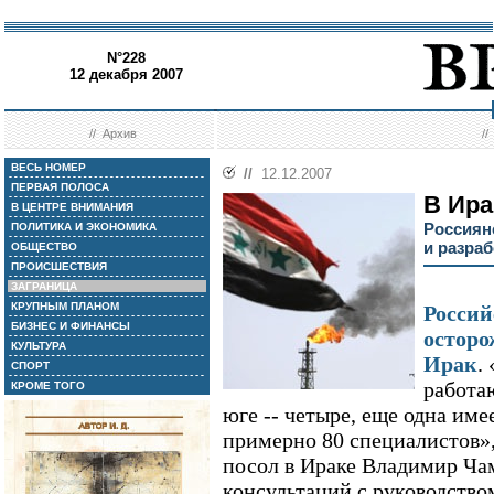
N°228
12 декабря 2007
//
Архив
/
ВЕСЬ НОМЕР
//
12.12.2007
ПЕРВАЯ ПОЛОСА
В Ира
В ЦЕНТРЕ ВНИМАНИЯ
Россиян
ПОЛИТИКА И ЭКОНОМИКА
и разра
ОБЩЕСТВО
ПРОИСШЕСТВИЯ
ЗАГРАНИЦА
КРУПНЫМ ПЛАНОМ
Россий
БИЗНЕС И ФИНАНСЫ
осторо
КУЛЬТУРА
Ирак
.
СПОРТ
работа
КРОМЕ ТОГО
юге -- четыре, еще одна име
примерно 80 специалистов»,
посол в Ираке Владимир Ча
консультаций с руководством