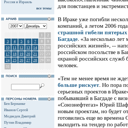
Россия и Израиль
для повстанцев и экстремист
все темы
В Ираке уже погибли неско
АРХИВ
компаний, а летом 2006 год
страшной гибели пятерых 
1
2
Багдаде
. «За несколько лет
3
4
5
6
7
8
9
российских жизней», -- на
10
11
12
13
14
15
16
российском посольстве в Ба
17
18
19
20
21
22
23
охраной российских служб б
24
25
26
27
28
29
30
человек.
31
ПОИСК
«Тем не менее время не жде
больше рискует
. Но пора п
серьезных проектов в Ираке»
побывавший в Багдаде с виз
ПЕРСОНЫ НОМЕРА
Бен Бернанке
«Союзнефтегаз» Юрий Шафр
Иванов Сергей
новым проектам, но будет от
Медведев Дмитрий
готовились еще во времена 
Путин Владимир
выходить на тендер по раб