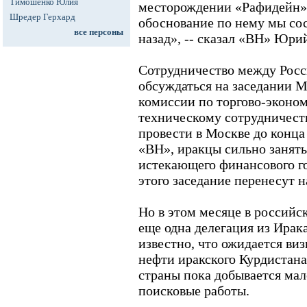
Тимошенко Юлия
месторождении «Рафидейн»
Шредер Герхард
обоснование по нему мы сос
все персоны
назад», -- сказал «ВН» Юр
Сотрудничество между Росс
обсуждаться на заседании 
комиссии по торгово-эконо
техническому сотрудничеств
провести в Москве до конца
«ВН», иракцы сильно занят
истекающего финансового го
этого заседание перенесут н
Но в этом месяце в российс
еще одна делегация из Ирака
известно, что ожидается ви
нефти иракского Курдистана
страны пока добывается мал
поисковые работы.