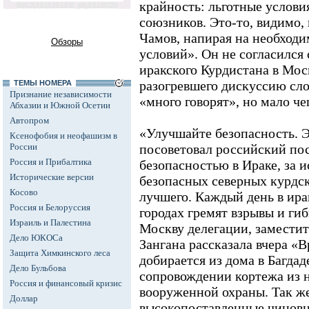
крайность: льготные услов
союзников. Это-то, видимо,
Чамов, напирая на необход
Обзоры
условий». Он не согласился
иракского Курдистана в Мос
разогревшего дискуссию сло
ТЕМЫ НОМЕРА
Признание независимости
«много говорят», но мало че
Абхазии и Южной Осетии
Автопром
«Улучшайте безопасность. Э
Ксенофобия и неофашизм в
России
посоветовал российский пос
Россия и Прибалтика
безопасностью в Ираке, за 
Исторические версии
безопасных северных курдск
Косово
лучшего. Каждый день в ира
Россия и Белоруссия
городах гремят взрывы и ги
Израиль и Палестина
Москву делегации, заместит
Дело ЮКОСа
Зангана рассказала вчера «
Защита Химкинского леса
добирается из дома в Багдад
Дело Бульбова
сопровождении кортежа из н
Россия и финансовый кризис
вооруженной охраны. Так же
Доллар
высокопоставленные чинов