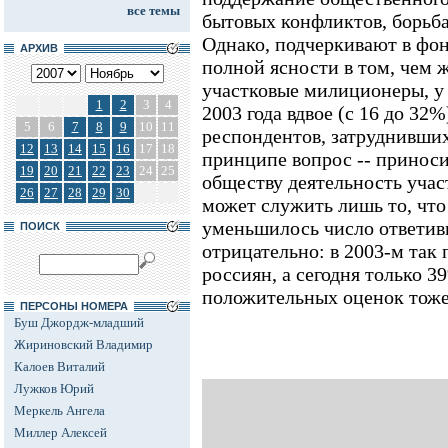
все темы
бытовых конфликтов, борьба
Однако, подчеркивают в фо
АРХИВ
полной ясности в том, чем 
участковые милиционеры, у р
1
2
3
4
2003 года вдвое (с 16 до 32
5
6
7
8
9
10
11
респондентов, затруднивших
12
13
14
15
16
17
18
принципе вопрос -- приноси
19
20
21
22
23
24
25
обществу деятельность уча
26
27
28
29
30
может служить лишь то, что
уменьшилось число ответив
ПОИСК
отрицательно: в 2003-м так
россиян, а сегодня только 3
положительных оценок тоже 
ПЕРСОНЫ НОМЕРА
Буш Джордж-младший
Жириновский Владимир
Калоев Виталий
Лужков Юрий
Меркель Ангела
Миллер Алексей