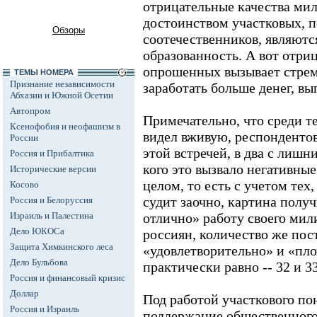
отрицательные качества ми
достоинством участковых, 
Обзоры
соотечественников, являютс
образованность. А вот отри
опрошенных вызывает стре
ТЕМЫ НОМЕРА
Признание независимости
заработать больше денег, в
Абхазии и Южной Осетии
Автопром
Примечательно, что среди те
Ксенофобия и неофашизм в
видел вживую, респонденто
России
этой встречей, в два с лишни
Россия и Прибалтика
кого это вызвало негативные
Исторические версии
целом, то есть с учетом тех,
Косово
судит заочно, картина полу
Россия и Белоруссия
Израиль и Палестина
отлично» работу своего ми
Дело ЮКОСа
россиян, количество же по
Защита Химкинского леса
«удовлетворительно» и «плох
Дело Бульбова
практически равно -- 32 и 3
Россия и финансовый кризис
Доллар
Под работой участкового по
Россия и Израиль
поддержание общественного