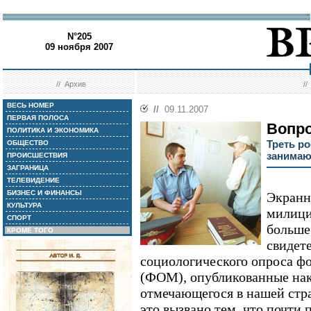
N°205
09 ноября 2007
//
Архив
/
ВЕСЬ НОМЕР
//
09.11.2007
ПЕРВАЯ ПОЛОСА
Вопр
ПОЛИТИКА И ЭКОНОМИКА
Треть ро
ОБЩЕСТВО
занимаю
ПРОИСШЕСТВИЯ
ЗАГРАНИЦА
ТЕЛЕВИДЕНИЕ
БИЗНЕС И ФИНАНСЫ
Экранн
КУЛЬТУРА
милици
СПОРТ
больше
КРОМЕ ТОГО
свидет
социологического опроса ф
(ФОМ), опубликованные на
отмечающегося в нашей стра
это вызвано тем, что почти