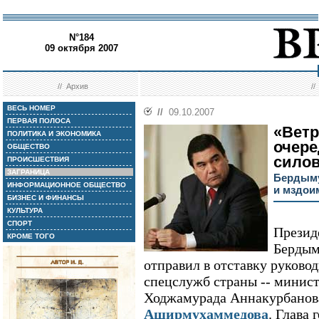
N°184
09 октября 2007
//
Архив
/
ВЕСЬ НОМЕР
//
09.10.2007
ПЕРВАЯ ПОЛОСА
«Ветр
ПОЛИТИКА И ЭКОНОМИКА
очере
ОБЩЕСТВО
сило
ПРОИСШЕСТВИЯ
ЗАГРАНИЦА
Бердыму
ИНФОРМАЦИОННОЕ ОБЩЕСТВО
и мздои
БИЗНЕС И ФИНАНСЫ
КУЛЬТУРА
СПОРТ
Презид
КРОМЕ ТОГО
Бердым
отправил в отставку руково
спецслужб страны -- минис
Ходжамурада Аннакурбанов
Аширмухаммедова
. Глава 