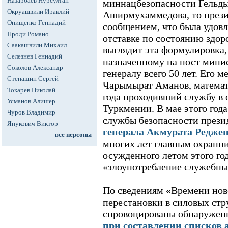
Назарбаев Нурсултан
миннацбезопасности Гельд
Окруашвили Ираклий
Аширмухаммедова, то прези
Онищенко Геннадий
сообщением, что была удовл
Проди Романо
отставке по состоянию здор
Саакашвили Михаил
выглядит эта формулировка, 
Селезнев Геннадий
назначенному на пост минис
Соколов Александр
генералу всего 50 лет. Его м
Степашин Сергей
Чарымырат Аманов, математ
Токарев Николай
года проходивший службу в 
Усманов Алишер
Туркмении. В мае этого год
Чуров Владимир
службы безопасности през
Янукович Виктор
генерала Акмурата Редже
все персоны
многих лет главным охранн
осужденного летом этого год
«злоупотребление служебн
По сведениям «Времени но
перестановки в силовых ст
спровоцированы обнаружен
при составлении списков