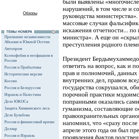
были выявлены «многочисл
нарушений, в том числе и с
Обзоры
руководства министерства»
массовые случаи фальсифик
искажения отчетности... по
ТЕМЫ НОМЕРА
министра». А еще он «скрыл
Признание независимости
Абхазии и Южной Осетии
преступления родного плем
Автопром
Ксенофобия и неофашизм в
Президент Бердымухаммедо
России
ответить на вопрос, как и 
Россия и Прибалтика
прав и полномочий, данных 
Исторические версии
внутренних дел, правом все
Косово
государства сокрушался, об
Россия и Белоруссия
порочной практики мздоимст
Израиль и Палестина
попранными оказались сами
Дело ЮКОСа
гуманизма, составляющие о
Защита Химкинского леса
правоохранительных органо
Дело Бульбова
Россия и финансовый кризис
напомнил, что «сразу после 
Доллар
апреле этого года он был п
Россия и Израиль
проявления фактов родствен