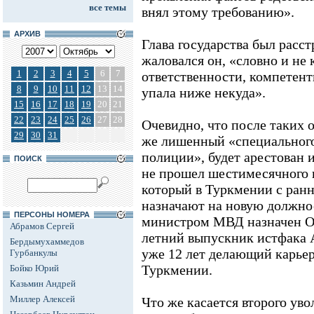
все темы
внял этому требованию».
АРХИВ
Глава государства был расст
жаловался он, «словно и не
1
2
3
4
5
6
7
ответственности, компетент
8
9
10
11
12
13
14
упала ниже некуда».
15
16
17
18
19
20
21
22
23
24
25
26
27
28
Очевидно, что после таких 
29
30
31
же лишенный «специального
полиции», будет арестован 
ПОИСК
не прошел шестимесячного и
который в Туркмении с ран
назначают на новую должно
ПЕРСОНЫ НОМЕРА
министром МВД назначен О
Абрамов Сергей
летний выпускник истфака 
Бердымухаммедов
уже 12 лет делающий карьер
Гурбанкулы
Туркмении.
Бойко Юрий
Казьмин Андрей
Миллер Алексей
Что же касается второго уво