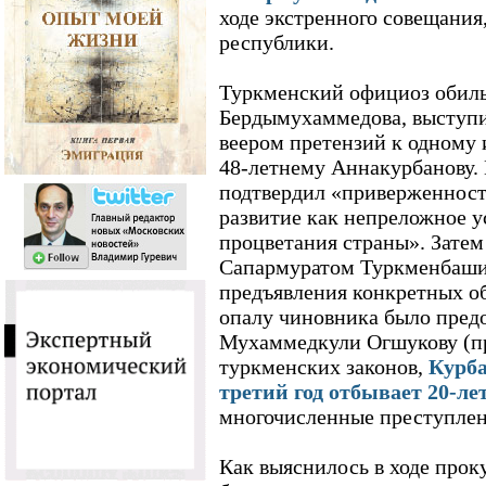
ходе экстренного совещания
республики.
Туркменский официоз обиль
Бердымухаммедова, выступ
веером претензий к одному 
48-летнему Аннакурбанову. 
подтвердил «приверженност
развитие как непреложное у
процветания страны». Зате
Сапармуратом Туркменбаши 
предъявления конкретных об
опалу чиновника было пред
Мухаммедкули Огшукову (п
туркменских законов,
Курба
третий год отбывает 20-л
многочисленные преступлен
Как выяснилось в ходе прок