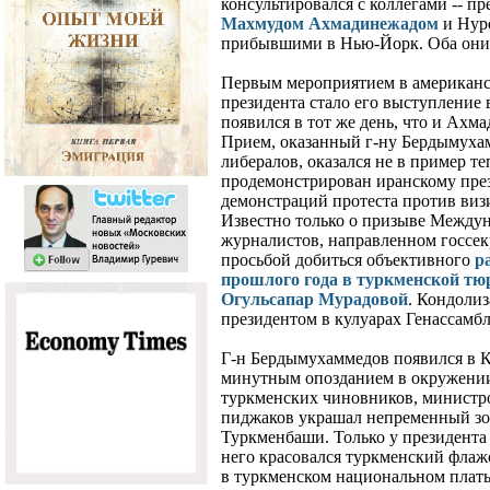
консультировался с коллегами -- п
Махмудом Ахмадинежадом
и Нур
прибывшими в Нью-Йорк. Оба они 
Первым мероприятием в американс
президента стало его выступление 
появился в тот же день, что и Ахма
Прием, оказанный г-ну Бердымуха
либералов, оказался не в пример те
продемонстрирован иранскому през
демонстраций протеста против ви
Известно только о призыве Между
журналистов, направленном госсе
просьбой добиться объективного
р
прошлого года в туркменской тю
Огульсапар Мурадовой
. Кондолиз
президентом в кулуарах Генассамбл
Г-н Бердымухаммедов появился в К
минутным опозданием в окружени
туркменских чиновников, министр
пиджаков украшал непременный зо
Туркменбаши. Только у президента
него красовался туркменский флажо
в туркменском национальном плат