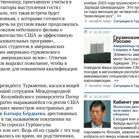
ственницу, приехавшую учиться в
ноябре 2003 года грузинского
заторы выступления гостя с
Эдуарда Шеварднадзе. Это пр
за пару месяцев до четвертой
ли, что такая встреча будет
"революции роз"...
>>
новкам, с которыми готовится
// читайте тему:
Ситуация в Гр
речь на русском языке продолжалась
показом небольшого фильма о
//
26.09.2007
равительство США за эффективную
Грузинское
азовательных программ»,
Россию
ких студентов в американских
Американцы п
к радару в Ад
нии американо-туркменского
Элементы аме
 американских вузов». Отвечая
могут быть р
ов выразил пожелание, чтобы в
Аджарии. Эту
поведали вчера грузинские С
ашали для повышения квалификации
поездке в автономную республ
американских специалистов в 
аэронавигации...
>>
резиденту Туркмении, касался вещей
// читайте тему:
Ситуация в Гр
ывший сотрудник Международной
нт Колумбийского университета Питер
//
26.09.2007
Кабинет у
ократно выражавшейся госдепом США
Японскую дип
вших министров иностранных дел
возглавил экс
и
Батыра Бердыева
, арестованных
обороны
ю в так называемом покушении на
Сегодня или з
Фукуда выступ
 Он спросил Гурбангулы
программной 
или нет. Ведь об их судьбе с тех пор
парламенте Японии, нижняя п
скались ни врачи, ни родственники,
избрала его вчера новым премь