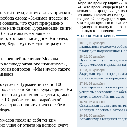
Вчера экс-премьер Киргизии Фе
Бишкеке пресс-конференцию, 
заявил о прекращении деятел
нский президент отказался признать,
возглавлявшегося им Объедин
свобода слова: «Зажимов прессы не
«За достойное будущее Кыргы
л обещать, что будет прекращено
был создан Куловым в начале э
его ухода в отставку с поста п
ение написанной Туркменбаши книги
перехода в оппозицию...
>>
) был основателем нашего
БЕЗ КОМMЕНТАРИЕВ
нию, это наше наследие». Впрочем,
18:51, 16 декабря
аев, Бердымухаммедов ни разу не
Радикальная молодежь собрал
площади в подмосковном Со
18:32, 16 декабря
в нынешней политике Москвы
Путин отверг упреки адвокат
го великодержавного шовинизма»,
Ходорковского в давлении на 
ном из вопросов. «Мы ничего такого
17:58, 16 декабря
Задержан один из предполаг
аммедов.
организаторов беспорядков 
17:10, 16 декабря
покупает в Туркмении газ по 100
Европарламент призвал росси
продает его в Европе куда дороже. На
ускорить расследование обст
 ответил уклончиво -- дескать, мы с
смерти Сергея Магнитского
е, ЕС работаем над выработкой
16:35, 16 декабря
ае, дал он понять, ничего себе в
Саакашвили посмертно награ
будем.
Холбрука орденом Святого Г
16:14, 16 декабря
Ассанж будет выпущен под з
ммедов проявил себя тонким
но ушел от ответа на вопрос, будут