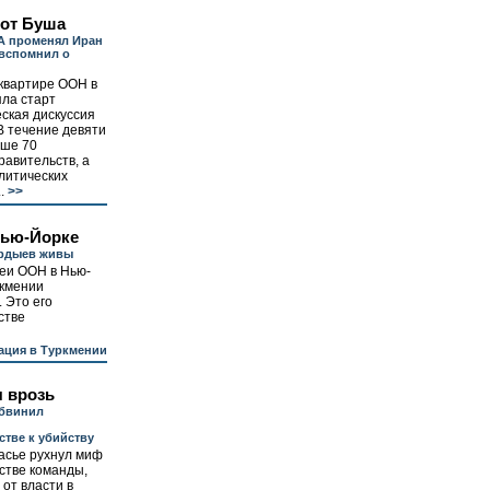
 от Буша
А променял Иран
 вспомнил о
квартире ООН в
ла старт
ская дискуссия
В течение девяти
ыше 70
равительств, а
литических
.
>>
Нью-Йорке
ердыев живы
леи ООН в Нью-
ркмении
 Это его
стве
ация в Туркмении
 врозь
бвинил
стве к убийству
асье рухнул миф
стве команды,
от власти в