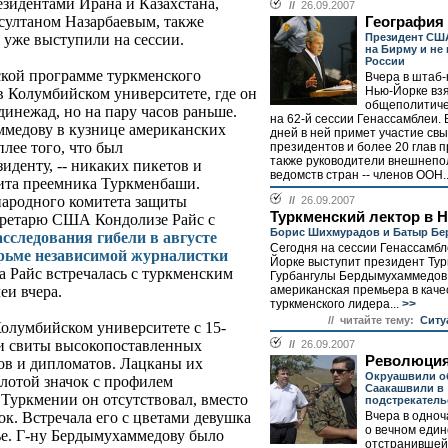
резидентами Ирана и Казахстана,
//
26.09.2007
султаном Назарбаевым, также
География
Президент СШ
уже выступили на сессии.
на Бирму и не
России
кой программе туркменского
Вчера в штаб-
Нью-Йорке взя
в Колумбийском университете, где он
общеполитиче
динежад, но на пару часов раньше.
на 62-й сессии Генассамблеи. 
ммедову в кузнице американских
дней в ней примет участие св
плее того, что был
президентов и более 20 глав п
также руководители внешнепо
иденту, -- никаких пикетов и
ведомств стран -- членов ООН..
зита преемника Туркменбаши.
народного комитета защиты
//
26.09.2007
Туркменский лектор в 
кретарю США Кондолизе Райс с
Борис Шихмурадов и Батыр Б
асследования гибели в августе
Сегодня на сессии Генассамб
рьме независимой журналистки
Йорке выступит президент Ту
а Райс встречалась с туркменским
Гурбангулы Бердымухаммедов.
американская премьера в каче
еи вчера.
туркменского лидера...
>>
// читайте тему:
Ситу
олумбийском университете с 15-
и свиты высокопоставленных
//
26.09.2007
Революция
ов и дипломатов. Лацканы их
Окруашвили о
лотой значок с профилем
Саакашвили в
 Туркмении он отсутствовал, вместо
подстрекатель
Вчера в одноч
к. Встречала его с цветами девушка
о вечном един
ье. Г-ну Бердымухаммедову было
отстранившей 