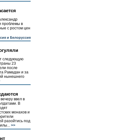
асается
Александр
и проблемы в
ные с ростом цен
сия и Белоруссия
огуляли
т следующую
страны 23
дели после
та Рамадан и за
ий нынешнего
>
сдаются
вечеру ввел в
олдатами. В
одят
тских монахов и
орители
ей разойтись под
илы...
>>
нт