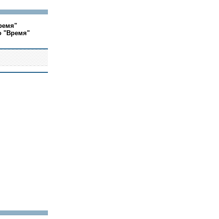
ремя"
о "Время"