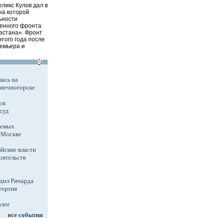
ликс Кулов дал в
на которой
ьности
енного фронта
зстана». Фронт
того года после
ремьера и
ась на
лнечногорске
ов
суд
аемых
в Москве
йские власти
оятельств
дил Ричарда
еоргия
алог
все события