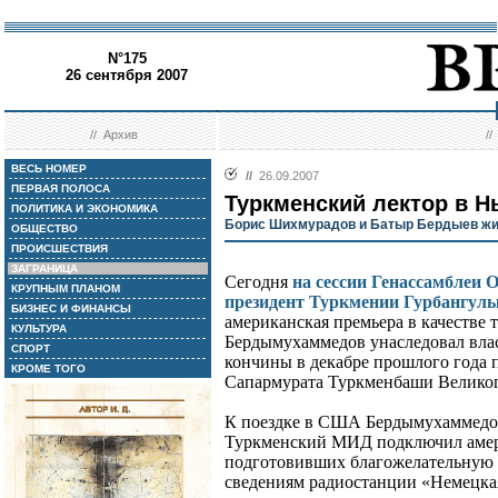
N°175
26 сентября 2007
//
Архив
/
ВЕСЬ НОМЕР
//
26.09.2007
ПЕРВАЯ ПОЛОСА
Туркменский лектор в Н
ПОЛИТИКА И ЭКОНОМИКА
Борис Шихмурадов и Батыр Бердыев ж
ОБЩЕСТВО
ПРОИСШЕСТВИЯ
ЗАГРАНИЦА
Сегодня
на сессии Генассамблеи
КРУПНЫМ ПЛАНОМ
президент Туркмении Гурбангул
БИЗНЕС И ФИНАНСЫ
американская премьера в качестве 
КУЛЬТУРА
Бердымухаммедов унаследовал вла
СПОРТ
кончины в декабре прошлого года
КРОМЕ ТОГО
Сапармурата Туркменбаши Великог
К поездке в США Бердымухаммедов
Туркменский МИД подключил амер
подготовивших благожелательную 
сведениям радиостанции «Немецкая