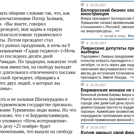
//
26.09.2007
Белорусский бизнес оп
ать общими словами так, что, как
иностранцев
 впечатлениями Питер Залмаев,
Вчера президент Белоруссии 
Лукашенко назвал временным
а. «Вы знаете, говорил
отношениях с Россией, связан
езидент, моя задача в первую
на энергоресурсы...
>>
ь благосостояние туркменского
// читайте тему:
Рос
еты. Потом президент стал
//
26.09.2007
го разных праздников, в ночь на 9
Ливанские депутаты пр
 называемая «Гадыр гиджеси» («Ночь
выборы
из последних десяти дней
Парламент Ливана предприме
попытку избрать президента 
Рамадан. По традиции, накануне этой
октября, то есть через две не
кая амнистия, на свободу выходят
окончания мусульманского пос
е длительного отвлеченного пассажа
месяц до истечения полномоч
ский президент, обращаясь к
президента Эмиля Лахуда...
>
 тех двух людей, о которых вы
//
26.09.2007
живы».
Бирманские монахи не 
Военный режим Бирмы вчера к 
хоть и не называя Шихмурадова и
Рангун колонны грузовиков с с
городе уже девятый день прох
туркменском государстве признало,
демонстрации протеста буддис
делеами Туркмении люди живы. Но что
горожан. Армейские громкогов
Похоже, что г-н Бердымухаммедов,
передавали требования власт
угрозой применения военной с
но упомянул «Ночь всепрощения».
 делу «25 ноября» будет
//
26.09.2007
аключенными, что вышли на свободу
Кулов закрыл свой фро