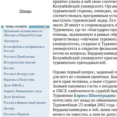
приятно узнать в ней свою соотече
Колумбийский университет. Органи
туркменской стороны, очевидно, зна
Обзоры
соответствовать программным уста
выступать туркменский лидер. Его 
около 20 минут и сопровождалась 
ТЕМЫ НОМЕРА
Туркмении, где он «благодарил п
Признание независимости
помощь, оказываемую в рамках обр
Абхазии и Южной Осетии
приветствовал «обучение туркменс
Автопром
университетах, создание в Туркме
Ксенофобия и неофашизм в
университета и открытие филиалов
России
потом на вопросы, Бердымухаммед
Россия и Прибалтика
Колумбийский университет пригл
Исторические версии
туркменских преподавателей.
Косово
Однако первый вопрос, заданный п
Россия и Белоруссия
для него не слишком приятных. Б
Израиль и Палестина
лиги прав человека, а ныне студе
Дело ЮКОСа
Залмаев напомнил гостю о неодн
и ОБСЕ озабоченности судьбой бы
Защита Химкинского леса
Туркмении
Бориса Шихмурадова
Дело Бульбова
почти пять лет назад по обвинени
Россия и финансовый кризис
Туркменбаши 25 ноября 2002 года.
Доллар
Бердымухаммедова в лоб, живы они 
Россия и Израиль
ничего не известно, к ним не допу