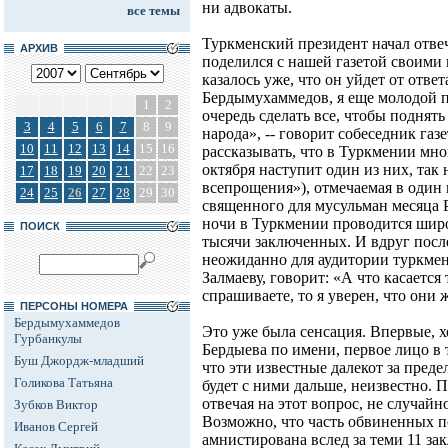
ни адвокаты.
все темы
Туркменский президент начал отвеч
АРХИВ
поделился с нашей газетой своими
казалось уже, что он уйдет от ответ
Бердымухаммедов, я еще молодой пр
1
2
очередь сделать все, чтобы поднят
3
4
5
6
7
8
9
народа», -- говорит собеседник газ
10
11
12
13
14
15
16
рассказывать, что в Туркмении мно
октября наступит один из них, так
17
18
19
20
21
22
23
всепрощения»), отмечаемая в один 
24
25
26
27
28
29
30
священного для мусульман месяца 
ночи в Туркмении проводится широ
ПОИСК
тысячи заключенных. И вдруг посл
неожиданно для аудитории туркмен
Залмаеву, говорит: «А что касается
спрашиваете, то я уверен, что они 
ПЕРСОНЫ НОМЕРА
Бердымухаммедов
Это уже была сенсация. Впервые, 
Гурбанкулы
Бердыева по имени, первое лицо в 
Буш Джордж-младший
что эти известные далекот за пре
Голикова Татьяна
будет с ними дальше, неизвестно. 
отвечая на этот вопрос, не случай
Зубков Виктор
Возможно, что часть обвиненных по
Иванов Сергей
амнистирована вслед за теми 11 з