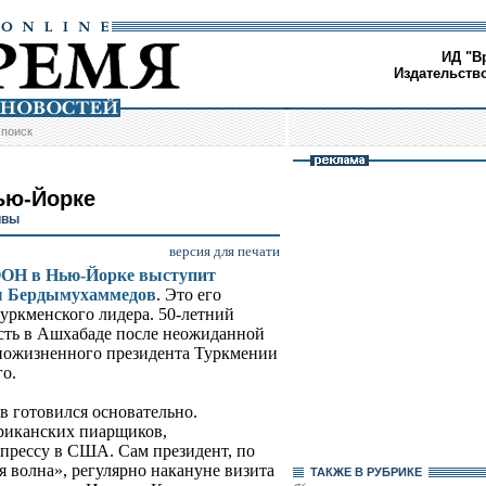
ИД "В
Издательств
/
поиск
ью-Йорке
ивы
версия для печати
 ООН в Нью-Йорке выступит
ы Бердымухаммедов
. Это его
туркменского лидера. 50-летний
сть в Ашхабаде после неожиданной
 пожизненного президента Туркмении
о.
 готовился основательно.
иканских пиарщиков,
прессу в США. Сам президент, по
 волна», регулярно накануне визита
ТАКЖЕ В РУБРИКЕ