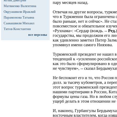
Козак Дмитрий
пару месяцев назад.
Матвиенко Валентина
Окруашвили Ираклий
Отвечая на другие вопросы, туркме
что в Туркмении была ограничена 
Парамонова Татьяна
было раньше, нет и сейчас». Не ста
Саакашвили Михаил
повсеместное и обязательное изуч
Титов Константин
«Рухнама»: «Сердар (вождь. --
Ред.
все персоны
государства, мы продолжим его ли
как удивленно заметил Питер Залм
упомянул имени самого Ниязова.
Туркменский президент не нашел 
тенденций к «усилению российско
как это было сформулировано в од
не чувствуем», -- сказал Бердымух
Не беспокоит его и то, что Россия 
долл. за тысячу кубометров, а пере
этот вопрос туркменский президент
нашими партнерами в России, Кита
формулы цены газа. Но в любом случ
ущерб делать в этом отношении не 
И, наконец, Гурбангулы Бердымуха
восточным властителем, когда изящ