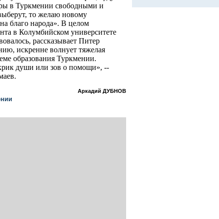
ры в Туркмении свободными и
выберут, то желаю новому
на благо народа». В целом
нта в Колумбийском университете
вовалось, рассказывает Питер
анию, искренне волнует тяжелая
теме образования Туркмении.
рик души или зов о помощи», --
маев.
Аркадий ДУБНОВ
ении