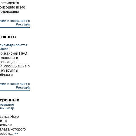
 президента
оизошло всего
 годовщины
узии и конфликт с
Россией
 окно в
рисматриваются
жарии
риканской ПРО
азмещены в
 сенсацию
МИ, сообщившие о
ику группы
области
узии и конфликт с
Россией
меренных
ломатию
-министр
автра Ясуо
ит с
речью в
алата которого
ером...
>>