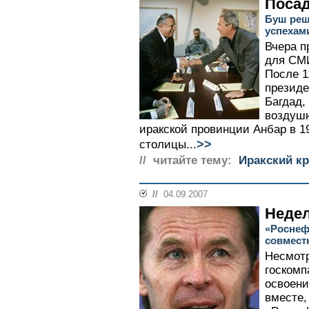
Посад
Буш реш
успехам
Вчера 
для СМИ
После 1
президе
Багдад,
воздуш
иракской провинции Анбар в 1
>>
столицы...
// читайте тему:
Иракский кр
//
04.09.2007
Неде
«Роснефт
совмест
Несмотр
госкомп
освоени
вместе,