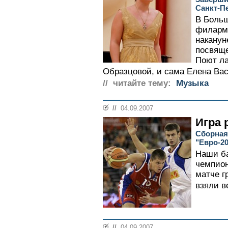
Санкт-П
В Больш
филармо
наканун
посвяще
Поют ла
Образцовой, и сама Елена Васи
// читайте тему:
Музыка
//
04.09.2007
Игра
Сборная
"Евро-2
Наши ба
чемпион
матче г
взяли ве
//
04.09.2007