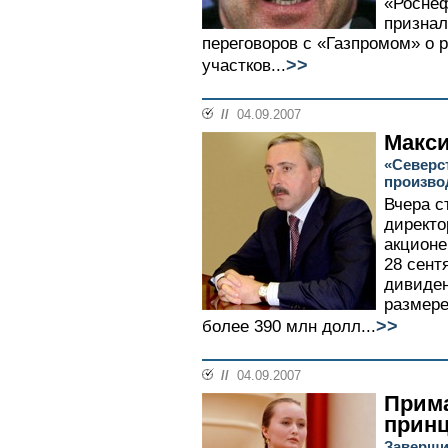
«Роснеф
признал
переговоров с «Газпромом» о
>>
участков...
//
04.09.2007
Макс
«Северс
произво
Вчера с
директо
акционе
28 сент
дивиден
размере
>>
более 390 млн долл...
//
04.09.2007
Прим
принц
Заверши