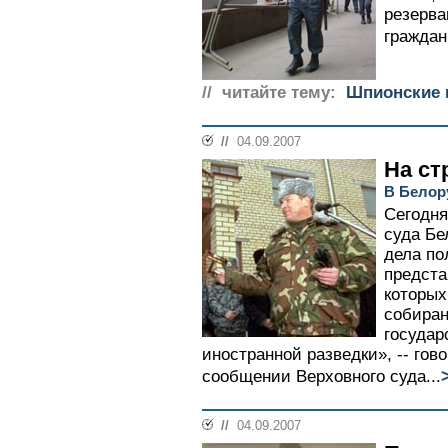
резерва
граждан.
// читайте тему:
Шпионские 
//
04.09.2007
На ст
В Белор
Сегодня
суда Бе
дела по
предста
которых
собиран
государ
иностранной разведки», -- го
сообщении Верховного суда...
//
04.09.2007