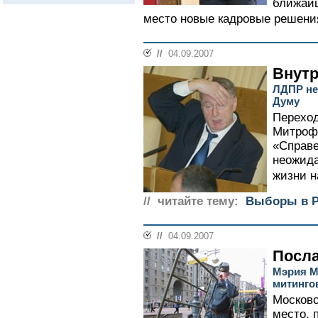
ближайш
место новые кадровые решения
//
04.09.2007
Внут
ЛДПР не 
Думу
Переход
Митроф
«Справ
неожид
жизни н
// читайте тему:
Выборы в Р
//
04.09.2007
Посла
Мэрия М
митинго
Московс
место, 