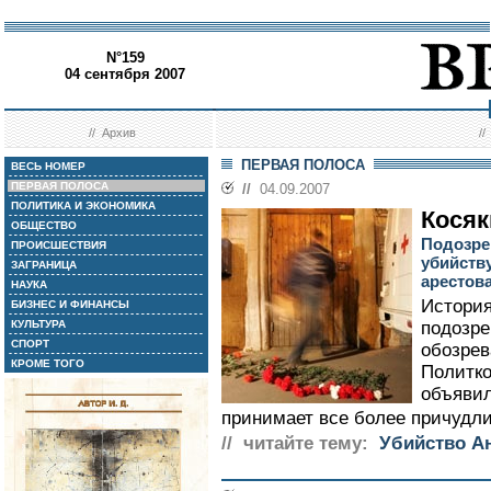
N°159
04 сентября 2007
//
Архив
/
ПЕРВАЯ ПОЛОСА
ВЕСЬ НОМЕР
ПЕРВАЯ ПОЛОСА
//
04.09.2007
ПОЛИТИКА И ЭКОНОМИКА
Косяк
ОБЩЕСТВО
Подозре
ПРОИСШЕСТВИЯ
убийств
ЗАГРАНИЦА
арестов
НАУКА
История
БИЗНЕС И ФИНАНСЫ
КУЛЬТУРА
подозре
СПОРТ
обозрев
КРОМЕ ТОГО
Политко
объявил
принимает все более причудли
// читайте тему:
Убийство А