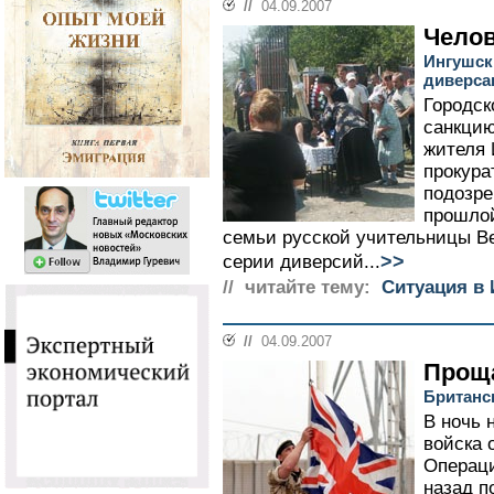
//
04.09.2007
Челов
Ингушск
диверса
Городск
санкцию
жителя 
прокура
подозре
прошлой
семьи русской учительницы Ве
>>
серии диверсий...
// читайте тему:
Ситуация в
//
04.09.2007
Проща
Британск
В ночь 
войска 
Операци
назад п