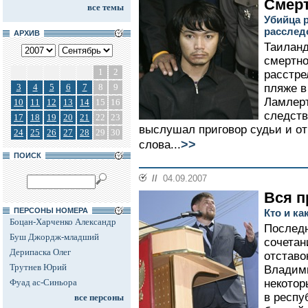
Смерт
все темы
Убийца р
расслед
АРХИВ
Таиланд
смертно
1
2
расстре
3
4
5
6
7
8
9
пляже в
Ламлерт
10
11
12
13
14
15
16
следств
17
18
19
20
21
22
23
выслушал приговор судьи и от
24
25
26
27
28
29
30
>>
слова...
ПОИСК
//
04.09.2007
Вся п
ПЕРСОНЫ НОМЕРА
Кто и к
Боцан-Харченко Александр
Последн
Буш Джордж-младший
сочетан
Дерипаска Олег
отставо
Трутнев Юрий
Владим
Фуад ас-Синьора
некотор
в респу
все персоны