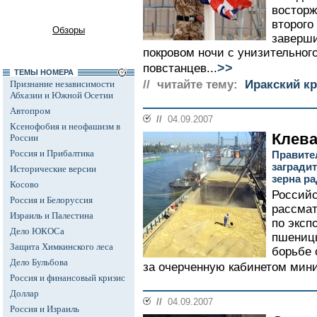
восторж
второго
Обзоры
заверши
покровом ночи с унизительног
>>
повстанцев...
ТЕМЫ НОМЕРА
// читайте тему:
Иракский кр
Признание независимости
Абхазии и Южной Осетии
Автопром
//
04.09.2007
Ксенофобия и неофашизм в
Клева
России
Россия и Прибалтика
Правите
загради
Исторические версии
зерна р
Косово
Российс
Россия и Белоруссия
рассмат
Израиль и Палестина
по эксп
Дело ЮКОСа
пшеницы
Защита Химкинского леса
борьбе 
Дело Бульбова
за очерченную кабинетом мини
Россия и финансовый кризис
Доллар
//
04.09.2007
Россия и Израиль