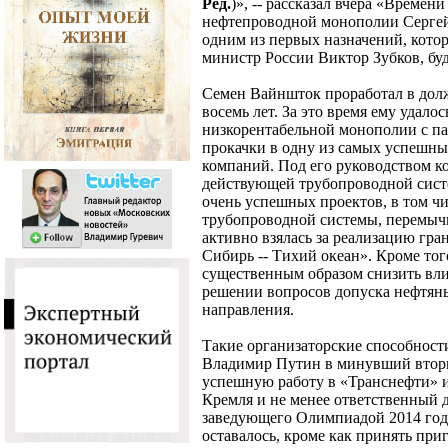
Ред.
)», -- рассказал вчера «Времен
нефтепроводной монополии Сергей Г
одним из первых назначений, кото
министр России Виктор Зубков, буд
Семен Вайншток проработал в дол
восемь лет. За это время ему удало
низкорентабельной монополии с п
прокачки в одну из самых успешн
компаний. Под его руководством 
действующей трубопроводной систе
очень успешных проектов, в том ч
трубопроводной системы, перемыч
активно взялась за реализацию гра
Сибирь -- Тихий океан». Кроме тог
существенным образом снизить вл
решении вопросов допуска нефтян
направления.
Такие организаторские способности
Владимир Путин в минувший вторн
успешную работу в «Транснефти» 
Кремля и не менее ответственный 
заведующего Олимпиадой 2014 год
оставалось, кроме как принять при