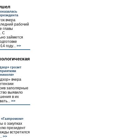
ушел
оказалась
президента
ок вчера
следний рабочий
ве главы
. С
ьно займется
одготовке
4 году...
>>
кологическая
зор» грозит
приятиям
 никеля»
дзор» вчера
етензии
рив заполярные
ство выявило
шения в их
ать...
>>
 «Газпромом»
ы о закупках
делю президент
важды встретился
.
>>