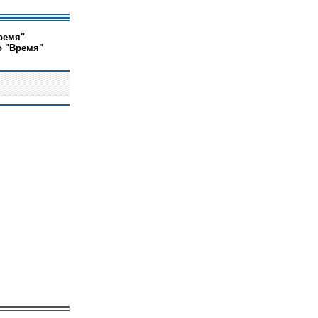
ремя"
о "Время"