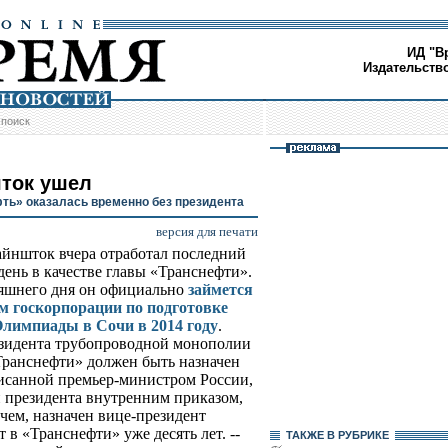
ИД "В
Издательств
/
поиск
ток ушел
ть» оказалась временно без президента
версия для печати
йншток вчера отработал последний
день в качестве главы «Транснефти».
яшнего дня он официально
займется
м госкорпорации по подготовке
Олимпиады в Сочи в 2014 году
.
зидента трубопроводной монополии
«Транснефти» должен быть назначен
исанной премьер-министром России,
 президента внутренним приказом,
м, назначен вице-президент
в «Транснефти» уже десять лет. --
ТАКЖЕ В РУБРИКЕ