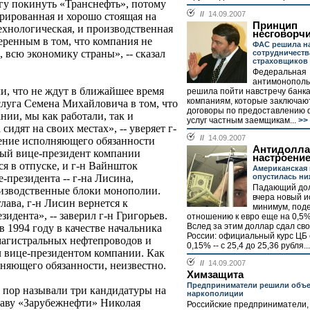
гу покинуть «Транснефть», потому
//
14.09.2007
урированная и хорошо стоящая на
Принцип
ехнологическая, и производственная
несговорч
еренным в том, что компания не
ФАС решила н
, всю экономику страны», -- сказал
сотрудничеств
страховщиков
Федеральная
антимонополь
и, что не ждут в ближайшее время
решила пойти навстречу банк
компаниям, которые заключаю
луга Семена Михайловича в том, что
договоры по предоставлению
нии, мы как работали, так и
услуг частным заемщикам...
>>
 сидят на своих местах», -- уверяет г-
//
14.09.2007
ачение исполняющего обязанности
Антидолла
вый вице-президент компании
настроени
я в отпуске, и г-н Вайншток
Американская
опустилась ни
-президента -- г-на Лисина,
Падающий дол
изводственные блоки монополии.
вчера новый и
лава, г-н Лисин вернется к
минимум, под
идента», -- заверил г-н Григорьев.
отношению к евро еще на 0,5%,
Вслед за этим доллар сдал сво
 1994 году в качестве начальника
России: официальный курс ЦБ 
магистральных нефтепроводов и
0,15% -- с 25,4 до 25,36 рубля...
ал вице-президентом компании. Как
//
14.09.2007
лняющего обязанности, неизвестно.
Химзащита
Предприниматели решили объе
 пор называли три кандидатуры на
наркополиции
главу «Зарубежнефти» Николая
Российские предприниматели