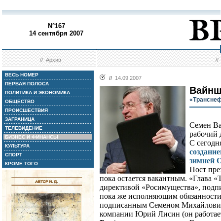
N°167
14 сентября 2007
//
Архив
/
ВЕСЬ НОМЕР
//
14.09.2007
ПЕРВАЯ ПОЛОСА
Вайнш
ПОЛИТИКА И ЭКОНОМИКА
«Транснеф
ОБЩЕСТВО
ПРОИСШЕСТВИЯ
ЗАГРАНИЦА
Семен Ва
ТЕЛЕВИДЕНИЕ
рабочий 
БИЗНЕС И ФИНАНСЫ
С сегодн
КУЛЬТУРА
создание
СПОРТ
зимней 
КРОМЕ ТОГО
Пост пре
пока остается вакантным. «Глава 
директивой «Росимущества», подп
пока же исполняющим обязанности
подписанным Семеном Михайловиче
компании Юрий Лисин (он работает 