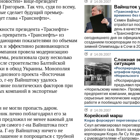
и новостей» вице-президент
//
14.09.2007
ригорьев. Так что, судя по всему,
Вайншток 
«Транснефть» 
рые сделает будущий премьер-
временно без 
ет глава «Транснефти».
Семен Вайншт
отработал по
жности президента «Траснефти»
день в качест
«Транснефти»
сь превратить «Транснефть» из
сегодняшнего дня он официал
адающими показателями по объемам
созданием госкорпорации по п
ых и эффективно развивающихся
зимней Олимпиады в Сочи в 201
компания провела модернизацию
//
14.09.2007
мы, реализовала сразу несколько
Сложная э
исле строительство Балтийской
ситуация
ки в обход Украины. Монополия
«Росприроднад
штрафом пред
ндиозного проекта «Восточная
«Норильского
о, г-ну Вайнштоку удалось
«Росприродна
предъявил пр
ияние политических факторов при
«Норильскому никелю». Прове
ых компаний в экспортные
предприятия компании, ведом
серьезные экологические нару
работе и пообещало оштрафов
 не могли пропасть даром.
//
14.09.2007
ик лично поблагодарил его за
Корейский марш
и предложил не менее важный для
Kogas форсирует переговоры с
для самого г-на Вайнштока пост
Сеул активизировал переговор
российского газа. Всего за не
а. Г-ну Вайнштоку ничего не
корпорации Kogas Ли Су Хо д
глашение и попрощаться с трубной
с руководителями «Газпрома»..