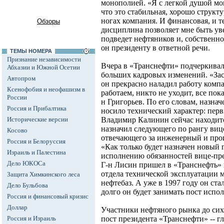
монополией. «Я с легкой душой мо
что это стабильная, хорошо структ
ногах компания. И финансовая, и т
Обзоры
дисциплина позволяет мне быть ув
подведет нефтяников и, собственно
он президенту в ответной речи.
ТЕМЫ НОМЕРА
Признание независимости
Вчера в «Транснефти» подчеркивал
Абхазии и Южной Осетии
больших кадровых изменений. «Зас
Автопром
он прекрасно наладил работу компа
Ксенофобия и неофашизм в
работаем, никто не уходит, все пока
России
н Григорьев. По его словам, назн
Россия и Прибалтика
носило технический характер: пер
Исторические версии
Владимир Калинин сейчас находитс
назначил следующего по рангу вице
Косово
отвечающего за инженерный и про
Россия и Белоруссия
«Как только будет назначен новый г
Израиль и Палестина
исполнению обязанностей вице-през
Дело ЮКОСа
Г-н Лисин пришел в «Транснефть» в
отдела технической эксплуатации 
Защита Химкинского леса
нефтебаз. А уже в 1997 году он ст
Дело Бульбова
долго он будет занимать пост испо
Россия и финансовый кризис
Доллар
Участники нефтяного рынка до сих
Россия и Израиль
пост президента «Транснефти» -- 