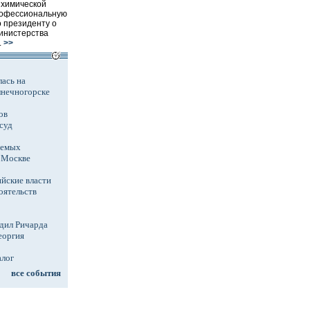
 химической
рофессиональную
 президенту о
инистерства
.
>>
ась на
лнечногорске
ов
суд
аемых
в Москве
йские власти
оятельств
дил Ричарда
еоргия
алог
все события