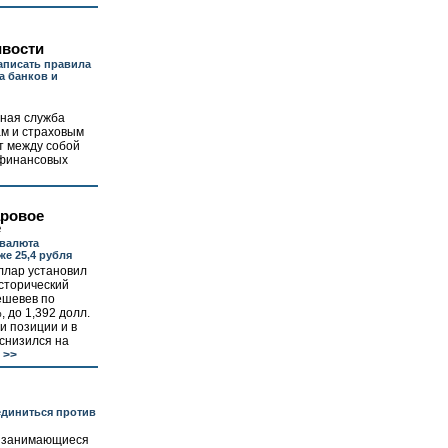
ивости
аписать правила
а банков и
ная служба
ам и страховым
т между собой
 финансовых
ровое
е
 валюта
же 25,4 рубля
лар установил
сторический
ешевев по
 до 1,392 долл.
и позиции и в
снизился на
>>
диниться против
, занимающиеся