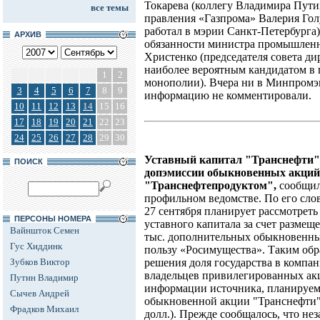
Токарева (коллегу Владимира Путин
все темы
правления «Газпрома» Валерия Гол
работал в мэрии Санкт-Петербург
АРХИВ
обязанности министра промышленн
Христенко (председателя совета ди
наиболее вероятным кандидатом в
1
2
монополии). Вчера ни в Минпромэн
3
4
5
6
7
8
9
информацию не комментировали.
10
11
12
13
14
15
16
17
18
19
20
21
22
23
24
25
26
27
28
29
30
Уставный капитал "Транснефти" 
ПОИСК
допэмиссии обыкновенных акций,
"Транснефтепродуктом",
сообщи
профильном ведомстве. По его сло
27 сентября планирует рассмотрет
ПЕРСОНЫ НОМЕРА
уставного капитала за счет размещ
Вайншток Семен
тыс. дополнительных обыкновенны
Гус Хиддинк
пользу «Росимущества». Таким обр
Зубков Виктор
решения доля государства в компани
владельцев привилегированных акц
Путин Владимир
информации источника, планируем
Сычев Андрей
обыкновенной акции "Транснефти" 
Фрадков Михаил
долл.). Прежде сообщалось, что н