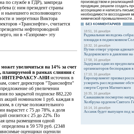
производством и реализацией
а по службе в ГДР), зампреда
продукции, решили создать п
убева (с ним президент страны
ассоциацию и написать письмо
а) и нынешнего исполняющего
необходимости воссоздания м
ости и энергетики Виктора
химической промышленности..
ректоров «Транснефти», считается
БЕЗ КОМMЕНТАРИЕВ
 президенты нефтепроводной
18:51, 16 декабря
ерго, ни в «Газпроме» эту
Радикальная молодежь собрал
площади в подмосковном Со
18:32, 16 декабря
Путин отверг упреки адвокат
Ходорковского в давлении на 
17:58, 16 декабря
Задержан один из предполаг
может увеличиться на 14% за счет
организаторов беспорядков 
 планируемой в рамках слияния с
17:10, 16 декабря
л
ИНТЕРФАКСУ-АНИ
источник в
Европарламент призвал росси
ускорить расследование обст
вам, совет директоров "Транснефти"
смерти Сергея Магнитского
ь предложение об увеличении
ения по закрытой подписке 882,220
16:35, 16 декабря
Саакашвили посмертно награ
х акций номиналом 1 руб. каждая в
Холбрука орденом Святого Г
азом, в случае положительного
16:14, 16 декабря
и вырастет с 75 до 78%, а доля
Ассанж будет выпущен под з
ий снизится с 25 до 22%. По
ая цена размещения одной
определена в 59 570 руб. (2348
езависимые оценщики оценили