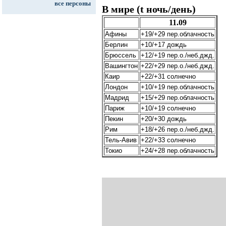
все персоны
В мире (t ночь/день)
11.09
Афины
+19/+29 пер.облачность
Берлин
+10/+17 дождь
Брюссель
+12/+19 пер.о./неб.джд.
Вашингтон
+22/+29 пер.о./неб.джд.
Каир
+22/+31 солнечно
Лондон
+10/+19 пер.облачность
Мадрид
+15/+29 пер.облачность
Париж
+10/+19 солнечно
Пекин
+20/+30 дождь
Рим
+18/+26 пер.о./неб.джд.
Тель-Авив
+22/+33 солнечно
Токио
+24/+28 пер.облачность