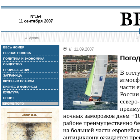
N°164
11 сентября 2007
//
Архив
/
ВЕСЬ НОМЕР
//
11.09.2007
ПЕРВАЯ ПОЛОСА
Погод
ПОЛИТИКА И ЭКОНОМИКА
ОБЩЕСТВО
ПРОИСШЕСТВИЯ
В отст
ЗАГРАНИЦА
атмосф
КРУПНЫМ ПЛАНОМ
части 
БИЗНЕС И ФИНАНСЫ
КУЛЬТУРА
России
СПОРТ
северо
КРОМЕ ТОГО
преиму
ночных заморозков днем +10
районе преимущественно без
на большей части европейск
антициклону ожидается пре