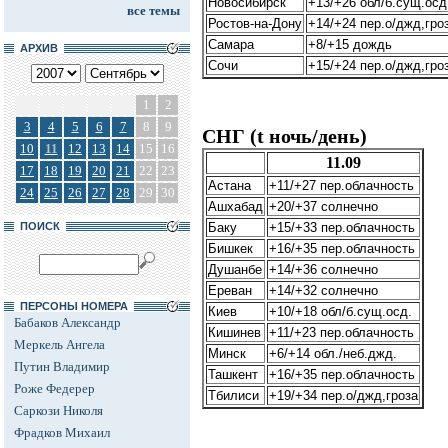
Новосибирск
+13/+26 обл/б.сущ.осд
все темы
Ростов-на-Дону
+14/+24 пер.о/джд,гро
Самара
+8/+15 дождь
АРХИВ
Сочи
+15/+24 пер.о/джд,гро
1
2
3
4
5
6
7
8
9
СНГ (t ночь/день)
10
11
12
13
14
15
16
11.09
17
18
19
20
21
22
23
Астана
+11/+27 пер.облачность
24
25
26
27
28
29
30
Ашхабад
+20/+37 солнечно
ПОИСК
Баку
+15/+33 пер.облачность
Бишкек
+16/+35 пер.облачность
Душанбе
+14/+36 солнечно
Ереван
+14/+32 солнечно
ПЕРСОНЫ НОМЕРА
Киев
+10/+18 обл/б.сущ.осд.
Бабаков Александр
Кишинев
+11/+23 пер.облачность
Меркель Ангела
Минск
+6/+14 обл./неб.джд.
Путин Владимир
Ташкент
+16/+35 пер.облачность
Роже Федерер
Тбилиси
+19/+34 пер.о/джд,гроза
Саркози Николя
Фрадков Михаил