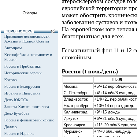
атеросклерозом сосудов голо
европейской территории про
Обзоры
может обострить хроническ
заболевания суставов и позв
На европейском юге теплая 
ТЕМЫ НОМЕРА
благоприятная для всех.
Признание независимости
Абхазии и Южной Осетии
Автопром
Геомагнитный фон 11 и 12 с
Ксенофобия и неофашизм в
спокойным.
России
Россия и Прибалтика
Россия (t ночь/день)
Исторические версии
11.09
Косово
Россия и Белоруссия
Москва
+5/+12 пер.облачность
С.-Петербург
+4/+14 обл/б.сущ.осд.
Израиль и Палестина
Владивосток
+14/+21 пер.облачност
Дело ЮКОСа
Екатеринбург
+10/+14 пер.о./дождь
Защита Химкинского леса
Калининград
+9/+15 дождь
Дело Бульбова
Иркутск
+6/+21 обл/б.сущ.осд.
Россия и финансовый кризис
Красноярск
+11/+20 обл/б.сущ.осд
Доллар
Мурманск
+4/+8 обл./неб.джд.
Россия и Израиль