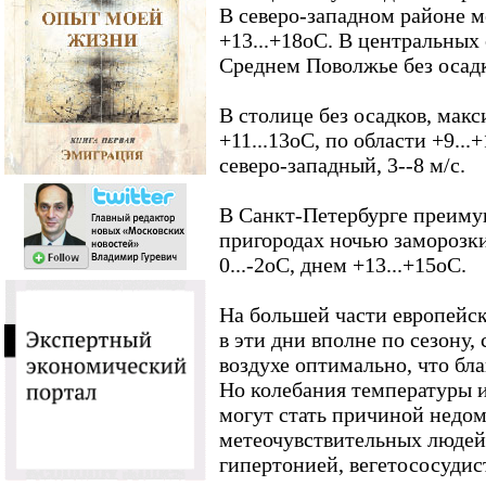
В северо-западном районе м
+13...+18оС. В центральных
Среднем Поволжье без осадк
В столице без осадков, мак
+11...13оС, по области +9...
северо-западный, 3--8 м/с.
В Санкт-Петербурге преимущ
пригородах ночью заморозки 
0...-2оС, днем +13...+15оС.
На большей части европейск
в эти дни вполне по сезону,
воздухе оптимально, что бл
Но колебания температуры 
могут стать причиной недом
метеочувствительных людей
гипертонией, вегетососудис