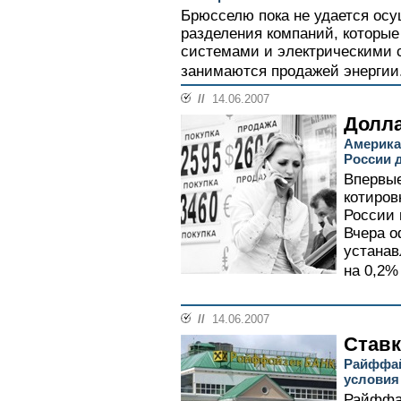
Брюсселю пока не удается ос
разделения компаний, которы
системами и электрическими с
занимаются продажей энергии.
//
14.06.2007
Долла
Америка
России 
Впервые
котиров
России 
Вчера о
устанав
на 0,2% 
//
14.06.2007
Став
Райффай
условия
Райффай