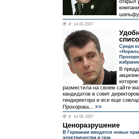
открыл
компани
шельфу 
//
14.06.2007
Удоб
списо
Среди к
«Нориль
Прохоро
избрани
В предд
акционе
которое
разместила на своем сайте ма
кандидатов в совет директоро
гендиректора и все еще совл
>>
Прохорова...
//
14.06.2007
Ценоразрушение
В Германии вводятся новые пра
электричества и газа