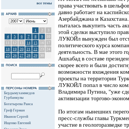
все темы
права участвовать в шельфо
давно работает на каспийск
АРХИВ
Азербайджана и Казахстана.
пыталась выкупить часть ак
1
2
3
этой сделки выступило прав
4
5
6
7
8
9
10
ЛУКОЙл вынужден был отст
11
12
13
14
15
16
17
политического курса компа
18
19
20
21
22
23
24
деятельность. В мае этого г
25
26
27
28
29
30
Ашхабад в составе президен
скорее всего и были достиг
ПОИСК
возможности вхождения ком
проекты на территории Тур
ЛУКОЙЛ попал в число комп
ПЕРСОНЫ НОМЕРА
Владимира Путина, "уже сд
Бердымухаммедов
активизации торгово-эконом
Гурбанкулы
Богатырева Раиса
Греф Герман
По итогам нынешних перего
Иванов Сергей
пресс-службы главы Туркм
Ищенко Евгений
участие в геологоразведке 