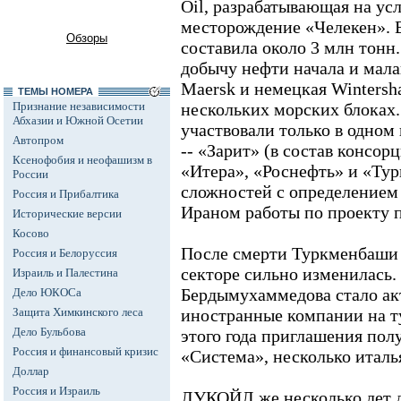
Oil, разрабатывающая на у
месторождение «Челекен». 
Обзоры
составила около 3 млн тон
добычу нефти начала и мала
Maersk и немецкая Wintersha
ТЕМЫ НОМЕРА
Признание независимости
нескольких морских блоках
Абхазии и Южной Осетии
участвовали только в одном 
Автопром
-- «Зарит» (в состав консор
Ксенофобия и неофашизм в
«Итера», «Роснефть» и «Тур
России
сложностей с определением
Россия и Прибалтика
Ираном работы по проекту п
Исторические версии
Косово
После смерти Туркменбаши 
Россия и Белоруссия
секторе сильно изменилась.
Израиль и Палестина
Бердымухаммедова стало акт
Дело ЮКОСа
Защита Химкинского леса
иностранные компании на т
Дело Бульбова
этого года приглашения по
Россия и финансовый кризис
«Система», несколько итал
Доллар
Россия и Израиль
ЛУКОЙЛ же несколько лет 