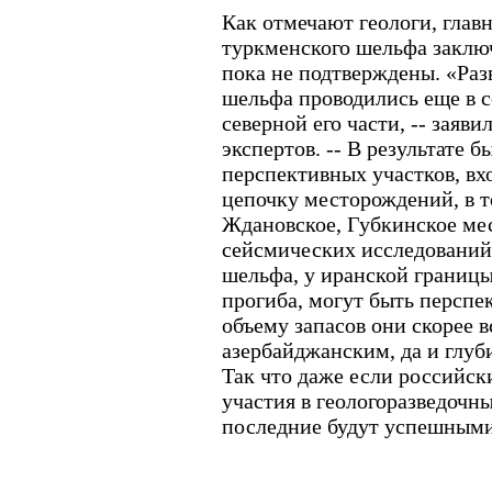
Как отмечают геологи, глав
туркменского шельфа заключ
пока не подтверждены. «Раз
шельфа проводились еще в с
северной его части, -- заяв
экспертов. -- В результате 
перспективных участков, в
цепочку месторождений, в т
Ждановское, Губкинское ме
сейсмических исследований,
шельфа, у иранской границы
прогиба, могут быть перспе
объему запасов они скорее в
азербайджанским, да и глуб
Так что даже если российс
участия в геологоразведочны
последние будут успешными