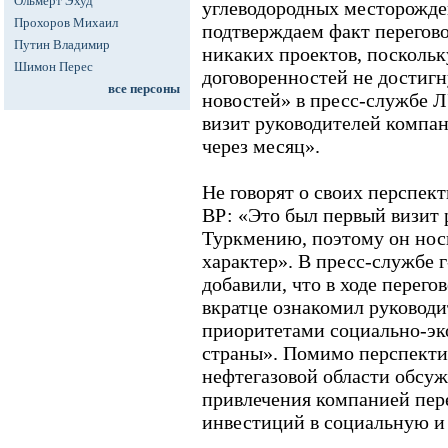
Ольмерт Эхуд
углеводородных месторожд
Прохоров Михаил
подтверждаем факт перегово
Путин Владимир
никаких проектов, посколь
Шимон Перес
договоренностей не достигн
все персоны
новостей» в пресс-службе
визит руководителей компа
через месяц».
Не говорят о своих перспек
ВР: «Это был первый визит 
Туркмению, поэтому он нос
характер». В пресс-службе
добавили, что в ходе перег
вкратце ознакомил руковод
приоритетами социально-эк
страны». Помимо перспекти
нефтегазовой области обсу
привлечения компанией пер
инвестиций в социальную и