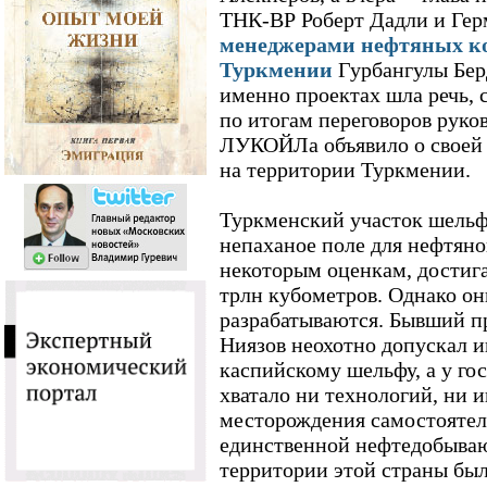
ТНК-ВР Роберт Дадли и Гер
менеджерами нефтяных ко
Туркмении
Гурбангулы Бер
именно проектах шла речь, с
по итогам переговоров руко
ЛУКОЙЛа объявило о своей 
на территории Туркмении.
Туркменский участок шельф
непаханое поле для нефтяно
некоторым оценкам, достигаю
трлн кубометров. Однако он
разрабатываются. Бывший п
Ниязов неохотно допускал 
каспийскому шельфу, а у го
хватало ни технологий, ни 
месторождения самостоятель
единственной нефтедобыва
территории этой страны был