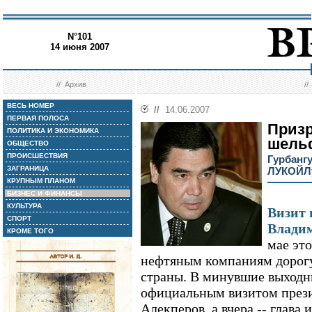
N°101
14 июня 2007
//
Архив
/
ВЕСЬ НОМЕР
//
14.06.2007
ПЕРВАЯ ПОЛОСА
Призр
ПОЛИТИКА И ЭКОНОМИКА
шель
ОБЩЕСТВО
ПРОИСШЕСТВИЯ
Гурбанг
ЗАГРАНИЦА
ЛУКОЙЛу
КРУПНЫМ ПЛАНОМ
БИЗНЕС И ФИНАНСЫ
КУЛЬТУРА
Визит 
СПОРТ
Влади
КРОМЕ ТОГО
мае эт
нефтяным компаниям дорогу
страны. В минувшие выходн
официальным визитом пре
Алекперов, а вчера -- глава