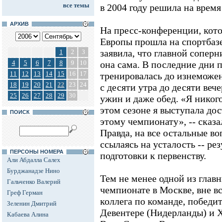
все темы
в 2004 году решила на время
АРХИВ
На пресс-конференции, кото
Европы прошла на спортбазе
заявила, что главной соперн
1
2
3
4
5
6
7
8
9
10
она сама. В последние дни 
11
12
13
14
15
16
17
тренировалась до изнеможен
18
19
20
21
22
23
24
с десяти утра до десяти веч
25
26
27
28
29
30
ужин и даже обед. «Я никог
этом сезоне я выступала дос
ПОИСК
этому чемпионату», -- сказ
Правда, на все остальные во
ссылаясь на усталость -- ре
ПЕРСОНЫ НОМЕРА
подготовки к первенству.
Али Абдалла Салех
Бурджанадзе Нино
Тем не менее одной из глав
Гальченко Валерий
чемпионате в Москве, вне в
Греф Герман
коллега по команде, победи
Зеленин Дмитрий
Девентере (Нидерланды) и Х
Кабаева Алина