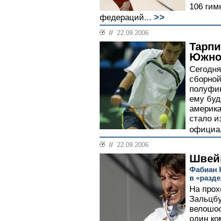
106 гим
>>
федераций...
//
22.09.2006
Тарпи
Южно
Сегодня
сборной
полуфин
ему буд
америка
стало и
официал
//
22.09.2006
Швей
Фабиан 
в «разд
На прох
Зальцбу
велошос
один ко