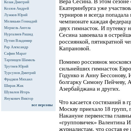
Вера Сесина. В этом сезоне
Козак Дмитрий
Екатеринбурга уже участвов
Козлов Андрей
турниров и всегда попадала 
Лужков Юрий
чемпионате каждая федераци
Меликьян Геннадий
двух гимнасток. И путевку 
Меркель Ангела
Сесина завоевала в острейш
Нургалиев Рашид
Путин Владимир
россиянкой, пятикратной ч
Рар Александр
Капрановой.
Сафин Марат
Тарпищев Шамиль
Помимо россиянок московск
Трутнев Юрий
сильнейших гимнасток Евро
Турсунов Дмитрий
Годунко и Анну Бессонову, 
Фрадков Михаил
болгарку Симону Пейчеву, 
Ширак Жак
Азербайджана и других.
Шувалов Игорь
Янукович Виктор
Что касается состязаний в 
все персоны
Москву приехало 18 групп, 
Накануне первенства главн
«групповичек» Валентина И
журналистам, что состав ее