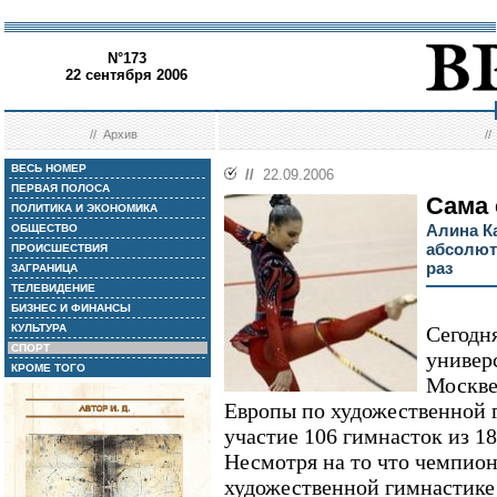
N°173
22 сентября 2006
//
Архив
/
ВЕСЬ НОМЕР
//
22.09.2006
ПЕРВАЯ ПОЛОСА
Сама 
ПОЛИТИКА И ЭКОНОМИКА
Алина Ка
ОБЩЕСТВО
абсолют
ПРОИСШЕСТВИЯ
раз
ЗАГРАНИЦА
ТЕЛЕВИДЕНИЕ
БИЗНЕС И ФИНАНСЫ
КУЛЬТУРА
Сегодн
СПОРТ
универ
КРОМЕ ТОГО
Москве
Европы по художественной 
участие 106 гимнасток из 1
Несмотря на то что чемпио
художественной гимнастике 