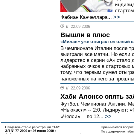
индивид
стартом
>>
Фабиан Канчеллара...
//
22.09.2006
Вышли в плюс
«Милан» уже отыграл очковый 
В чемпионате Италии после тр
выиграли все матчи. Но если
лидерство в серии «А» стало 
набранных очков в стартовых 
тому, что первым сумел отыгр
наложенных на него за прошлы
//
22.09.2006
Хаби Алонсо опять за
Футбол. Чемпионат Англии. Мат
«Ньюкасл» -- 2:0. Лидируют: «
>>
«Челси» -- по 12...
Свидетельство о регистрации СМИ:
Принимаются вопросы
ЭЛ N° 77-2909 от 26 июня 2000 г
По содержанию публ