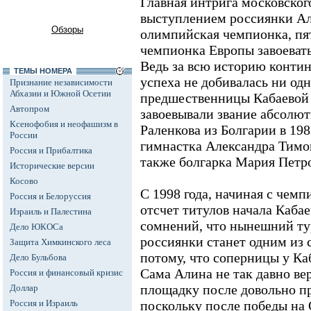
Главная интрига московског
выступлением россиянки Ал
Обзоры
олимпийская чемпионка, пя
чемпионка Европы завоевать
Ведь за всю историю контин
ТЕМЫ НОМЕРА
успеха не добивалась ни одн
Признание независимости
Абхазии и Южной Осетии
предшественницы Кабаевой 
Автопром
завоевывали звание абсолю
Ксенофобия и неофашизм в
Раленкова из Болгарии в 198
России
гимнастка Александра Тимош
Россия и Прибалтика
также болгарка Мария Петров
Исторические версии
Косово
С 1998 года, начиная с чемп
Россия и Белоруссия
отсчет титулов начала Кабае
Израиль и Палестина
сомнений, что нынешний ту
Дело ЮКОСа
россиянки станет одним из 
Защита Химкинского леса
потому, что соперницы у Ка
Дело Бульбова
Сама Алина не так давно ве
Россия и финансовый кризис
площадку после довольно п
Доллар
Россия и Израиль
поскольку после победы на