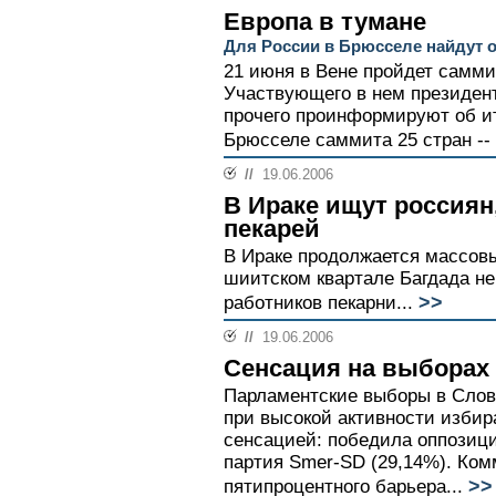
Европа в тумане
Для России в Брюсселе найдут 
21 июня в Вене пройдет самм
Участвующего в нем президе
прочего проинформируют об и
Брюсселе саммита 25 стран -- 
//
19.06.2006
В Ираке ищут россиян
пекарей
В Ираке продолжается массовы
шиитском квартале Багдада не
>>
работников пекарни...
//
19.06.2006
Сенсация на выборах
Парламентские выборы в Слов
при высокой активности избир
сенсацией: победила оппозиц
партия Smer-SD (29,14%). Ком
>>
пятипроцентного барьера...