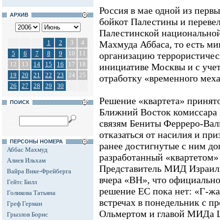
Россия в мае одной из перв
АРХИВ
бойкот Палестины и перевела
Палестинской национально
1
2
3
4
Махмуда Аббаса, то есть м
5
6
7
8
9
10
11
организацию террористическ
12
13
14
15
16
17
18
инициативе Москвы и с учет
19
20
21
22
23
24
25
отработку «временного мех
26
27
28
29
30
Решение «квартета» принято
ПОИСК
Ближний Восток комиссара
связям Бениты Ферреро-Ва
отказаться от насилия и при
ПЕРСОНЫ НОМЕРА
ранее достигнутые с ним до
Аббас Махмуд
разработанный «квартетом»
Алиев Ильхам
Представитель МИД Израил
Вайра Вике-Фрейберга
вчера «ВН», что официально
Гейтс Билл
решение ЕС пока нет: «Г-ж
Голикова Татьяна
встречах в понедельник с п
Греф Герман
Ольмертом и главой МИДа 
Грызлов Борис