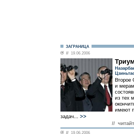
ЗАГРАНИЦА
//
19.06.2006
Триум
Назарбае
Цзиньта
Второе
и мерам
состояв
из тех 
окончит
имеют п
>>
задач...
// читай
//
19.06.2006