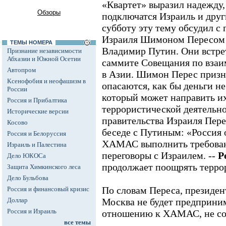
«Квартет» выразил надежду, 
Обзоры
подключатся Израиль и дру
субботу эту тему обсудил с
Израиля Шимоном Пересом 
ТЕМЫ НОМЕРА
Владимир Путин. Они встре
Признание независимости
Абхазии и Южной Осетии
саммите Совещания по взаи
Автопром
в Азии. Шимон Перес призна
Ксенофобия и неофашизм в
опасаются, как бы деньги н
России
который может направить и
Россия и Прибалтика
террористической деятельн
Исторические версии
правительства Израиля Пере
Косово
беседе с Путиным: «Россия 
Россия и Белоруссия
ХАМАС выполнить требовани
Израиль и Палестина
переговоры с Израилем. --
Р
Дело ЮКОСа
продолжает поощрять терро
Защита Химкинского леса
Дело Бульбова
По словам Переса, президен
Россия и финансовый кризис
Доллар
Москва не будет предприним
Россия и Израиль
отношению к ХАМАС, не сог
все темы