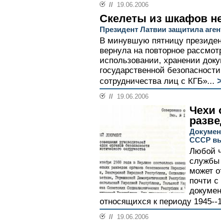
//
19.06.2006
Скелеты из шкафов н
Президент Латвии защитила аген
В минувшую пятницу президен
вернула на повторное рассмот
использовании, хранении док
государственной безопасности
сотрудничества лиц с КГБ»...
//
19.06.2006
Чехи 
разве
Докумен
СССР вы
Любой ч
службы 
может о
почти с
докумен
относящихся к периоду 1945--1
//
19.06.2006