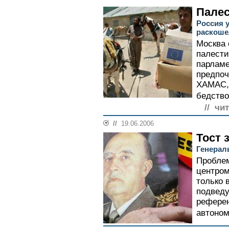
Палес
Россия 
раскоше
Москва 
палести
парламе
предпо
ХАМАС, 
бедство
// чи
//
19.06.2006
Тост 
Генерал
Пробле
центром
только 
подведу
референ
автоном