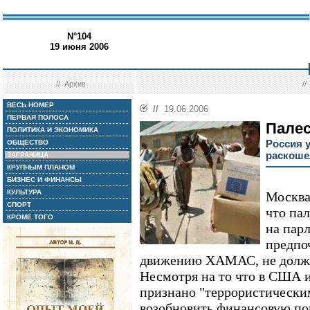
N°104
19 июня 2006
//
Архив
/
ВЕСЬ НОМЕР
//
19.06.2006
ПЕРВАЯ ПОЛОСА
Палес
ПОЛИТИКА И ЭКОНОМИКА
Россия 
ОБЩЕСТВО
раскоше
ЗАГРАНИЦА
КРУПНЫМ ПЛАНОМ
БИЗНЕС И ФИНАНСЫ
КУЛЬТУРА
Москва
СПОРТ
что па
КРОМЕ ТОГО
на пар
предпо
движению ХАМАС, не должен
Несмотря на то что в США 
признано "террористически
возобновить финансовую по