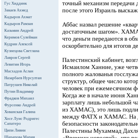
точный механизм передачи д
Гус Хиддинк
после этого Израиль выска
Закаев Ахмед
Кадыров Ахмат
Аббас назвал решение «квар
Кадыров Рамзан
Казьмин Андрей
достаточным шагом». ХАМАС
Керимов Сулейман
что деньги передаются в обх
Кудрин Алексей
оскорбительно для итогов д
Кузнецова Светлана
Лавров Сергей
Палестинский кабинет, воз
Левитин Игорь
Исмаилом Ханние, уже четв
Масхадов Аслан
полного жалованья госслуж
Назарбаев Нурсултан
структур, общее число котор
Патрушев Николай
человек при ежемесячном фо
Путин Владимир
Когда же в начале июня Ха
Фрадков Михаил
зарплату лишь небольшой ч
Фурсенко Андрей
из ХАМАС), это лишь подли
Хованская Галина
между ФАТХ и ХАМАС. На д
Хосе Луис Родригес
безопасности законодательн
Сапатеро
Палестины Мухаммад Дахля
Ципи Ливни
«Времени новостей», что ре
Шарапова Мария