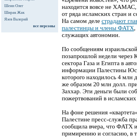
Шеин Олег
находится вовсе не ХАМАС,
Ширак Жак
от ряда исламских стран и 
Язев Валерий
На самом деле
страдают гла
все персоны
палестинцы и члены ФАТХ
,
служащих автономии.
По сообщениям израильской
позапрошлой недели через 
сектора Газа и Египта в ав
информации Палестины Юсе
которого находилось 4 млн 
же образом 20 млн долл. п
Заххар. Эти деньги были с
пожертвований в исламских 
На фоне решения «квартета
Палестине пресс-служба п
сообщила вчера, что ФАТХ
примирению и согласию, в 