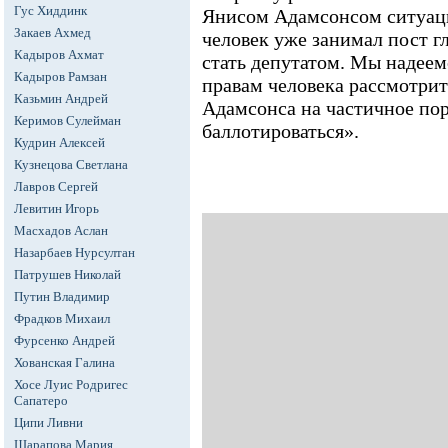
Гус Хиддинк
Янисом Адамсонсом ситуаци
Закаев Ахмед
человек уже занимал пост г
Кадыров Ахмат
стать депутатом. Мы надеем
Кадыров Рамзан
правам человека рассмотрит
Казьмин Андрей
Адамсонса на частичное пор
Керимов Сулейман
баллотироваться».
Кудрин Алексей
Кузнецова Светлана
Лавров Сергей
Левитин Игорь
Масхадов Аслан
Назарбаев Нурсултан
Патрушев Николай
Путин Владимир
Фрадков Михаил
Фурсенко Андрей
Хованская Галина
Хосе Луис Родригес
Сапатеро
Ципи Ливни
Шарапова Мария