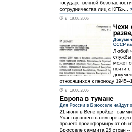
государственной безопасности
сотрудничества лиц с КГБ»...
//
19.06.2006
Чехи 
разве
Докумен
СССР вы
Любой ч
службы 
может о
почти с
докумен
относящихся к периоду 1945--1
//
19.06.2006
Европа в тумане
Для России в Брюсселе найдут 
21 июня в Вене пройдет самм
Участвующего в нем президе
прочего проинформируют об и
Брюсселе саммита 25 стран -- 