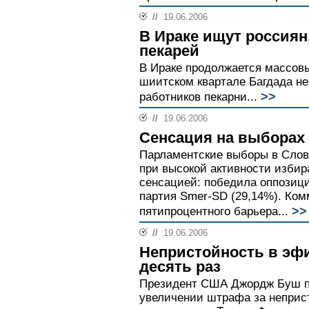
//
19.06.2006
В Ираке ищут россиян
пекарей
В Ираке продолжается массовы
шиитском квартале Багдада не
>>
работников пекарни...
//
19.06.2006
Сенсация на выборах
Парламентские выборы в Слов
при высокой активности избир
сенсацией: победила оппозиц
партия Smer-SD (29,14%). Ком
>>
пятипроцентного барьера...
//
19.06.2006
Непристойность в эф
десять раз
Президент США Джордж Буш по
увеличении штрафа за неприс