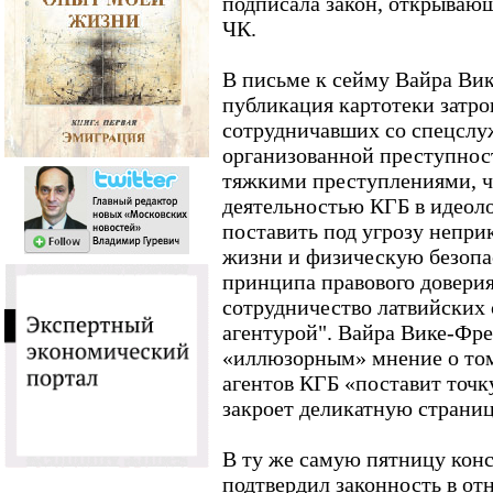
подписала закон, открываю
ЧК.
В письме к сейму Вайра Вик
публикация картотеки затро
сотрудничавших со спецслуж
организованной преступнос
тяжкими преступлениями, чт
деятельностью КГБ в идеоло
поставить под угрозу непри
жизни и физическую безопа
принципа правового доверия
сотрудничество латвийских 
агентурой". Вайра Вике-Фре
«иллюзорным» мнение о том
агентов КГБ «поставит точк
закроет деликатную страниц
В ту же самую пятницу кон
подтвердил законность в о