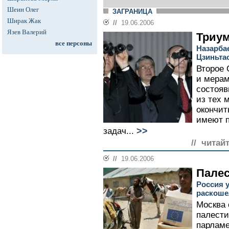
Шеин Олег
ЗАГРАНИЦА
Ширак Жак
//
19.06.2006
Язев Валерий
Триум
все персоны
Назарбае
Цзиньта
Второе
и мерам
состояв
из тех 
окончит
имеют п
>>
задач...
// читай
//
19.06.2006
Палес
Россия 
раскоше
Москва 
палести
парламе