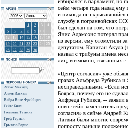
избирался в парламент, но 
сейм четыре года назад ему
АРХИВ
и никогда не скрывавшийся
службу в погранвойсках СССР
1
2
3
4
был сделан на том, что пог
5
6
7
8
9
10
11
Янис Адамсонс потерял прав
12
13
14
15
16
17
18
из версии, ему отомстили за
19
20
21
22
23
24
25
депутатом, Капитан Акула (
26
27
28
29
30
назвал с трибуны имена не
лиц, возможно, связанных с
ПОИСК
«Центр согласия» уже объяви
правах Альфреда Рубикса и
ПЕРСОНЫ НОМЕРА
несправедливыми. «Если ис
Аббас Махмуд
Боярса, почему его не сдел
Алиев Ильхам
Алфреда Рубикса, -- заявил
Вайра Вике-Фрейберга
новостей» заместитель пре
Гейтс Билл
согласия» в сейме Андрей К
Голикова Татьяна
Греф Герман
Латвии были многие соврем
Грызлов Борис
попросту раньше положенног