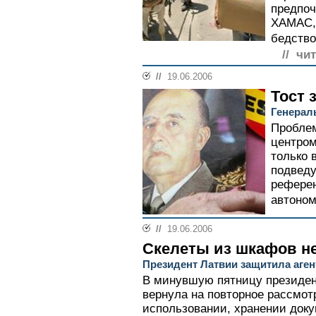
предпо
ХАМАС, 
бедство
// чи
//
19.06.2006
Тост 
Генерал
Пробле
центром
только 
подведу
референ
автоном
//
19.06.2006
Скелеты из шкафов н
Президент Латвии защитила аген
В минувшую пятницу президен
вернула на повторное рассмот
использовании, хранении док