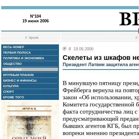
N°104
19 июня 2006
//
Архив
/
ВЕСЬ НОМЕР
//
19.06.2006
ПЕРВАЯ ПОЛОСА
Скелеты из шкафов н
ПОЛИТИКА И ЭКОНОМИКА
Президент Латвии защитила аген
ОБЩЕСТВО
ЗАГРАНИЦА
КРУПНЫМ ПЛАНОМ
БИЗНЕС И ФИНАНСЫ
В минувшую пятницу презид
КУЛЬТУРА
Фрейберга вернула на повто
СПОРТ
закон «Об использовании, 
КРОМЕ ТОГО
Комитета государственной б
факта сотрудничества лиц с
предусматривающий предани
бывших агентов КГБ, был п
вопреки мнению президента,