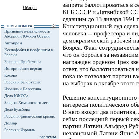
запрета баллотироваться в
Обзоры
КГБ СССР и Латвийской ССР
сдавшим до 13 января 1991 г
Конституционный суд сдела
ТЕМЫ НОМЕРА
Признание независимости
человека -- профессора и л
Абхазии и Южной Осетии
демократической рабочей 
Автопром
Боярса. Факт сотрудничества
Ксенофобия и неофашизм в
что он боролся за независим
России
награжден орденом Трех зве
Россия и Прибалтика
ответ, что баллотироваться 
Исторические версии
пока не позволяет партии в
Косово
Россия и Белоруссия
на выборах в октябре этого г
Израиль и Палестина
Дело ЮКОСа
Решение конституционного 
Защита Химкинского леса
интересы политического объ
Дело Бульбова
В него входят два политика,
Россия и финансовый кризис
сейм: последний первый се
Доллар
партии Латвии Альфред Ру
Россия и Израиль
независимой Латвии Янис А
все темы