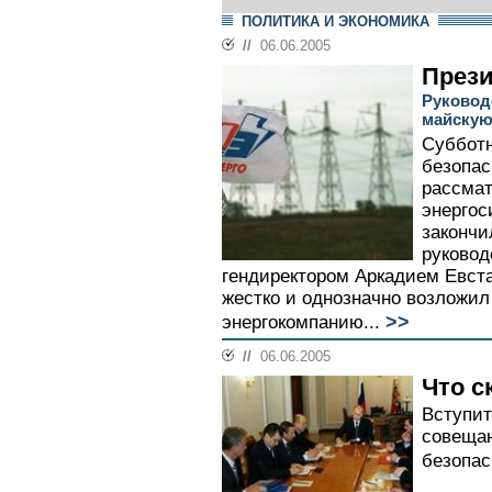
ПОЛИТИКА И ЭКОНОМИКА
//
06.06.2005
Прези
Руковод
майскую
Субботн
безопас
рассмат
энергос
закончи
руковод
гендиректором Аркадием Евс
жестко и однозначно возложил
>>
энергокомпанию...
//
06.06.2005
Что с
Вступит
совещан
безопас