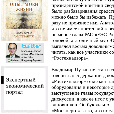
президентской критики своди
было разбазаривания средств
можно было бы избежать. П
разу не произнес имя Анато
что не имеет претензий к р
не менее глава РАО «ЕЭС Р
головой, а столичный мэр 
выглядел весьма довольным:
читать, как все участники с
«Ростехнадзора».
Владимир Путин не стал в с
говорить о содержании докл
«Ростехнадзор» отмечает т
оборудования и некоторые 
выступление главы государс
дискуссии, а как ее итог с 
виновников. Он буквально з
«Мосэнерго» за то, что посл