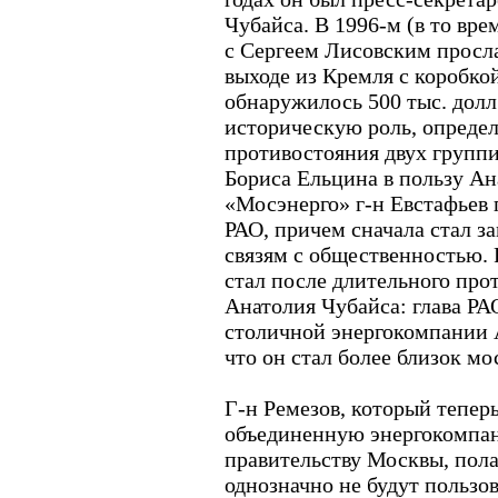
Чубайса. В 1996-м (в то вре
с Сергеем Лисовским просла
выходе из Кремля с коробкой
обнаружилось 500 тыс. долл
историческую роль, определ
противостояния двух групп
Бориса Ельцина в пользу Ан
«Мосэнерго» г-н Евстафьев 
РАО, причем сначала стал з
связям с общественностью.
стал после длительного пр
Анатолия Чубайса: глава РА
столичной энергокомпании А
что он стал более близок мо
Г-н Ремезов, который тепер
объединенную энергокомпа
правительству Москвы, пола
однозначно не будут пользо