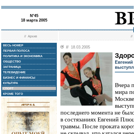
N°45
18 марта 2005
//
Архив
/
ВЕСЬ НОМЕР
//
18.03.2005
ПЕРВАЯ ПОЛОСА
Здоро
ПОЛИТИКА И ЭКОНОМИКА
Евгений
ОБЩЕСТВО
выступл
ЗАГРАНИЦА
ТЕЛЕВИДЕНИЕ
БИЗНЕС И ФИНАНСЫ
КУЛЬТУРА
Вчера 
СПОРТ
мира п
КРОМЕ ТОГО
Москве
выступ
последнего момента не было
в состязаниях Евгений Плющ
травмы. После проката кор
не скрывал, что катался чере