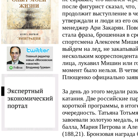
после фигурист сказал, что,
продолжит выступление в че
утверждали и люди из его о
менеджер Ари Закарян. Пово
стала фраза, брошенная в с
спортсмена Алексеем Мишин
выйдем на лед, не закапывайт
нескольким корреспондента
лица, лукавил Мишин или го
момент было нельзя. В чет
Плющенко официально заяви
За день до этого медали ра
катания. Две российские па
короткой программы, в итог
очередность. Татьяна Тоть
завоевали золотую медаль, 
балла, Мария Петрова и Але
(188,21). Бронзовая награда