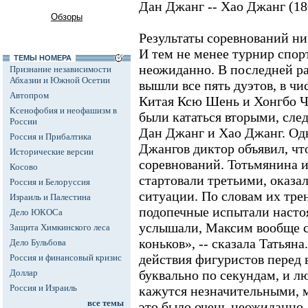
Дан Джанг -- Хао Джанг (18
Обзоры
Результаты соревнований ни
И тем не менее турнир спор
ТЕМЫ НОМЕРА
неожиданно. В последней р
Признание независимости
Абхазии и Южной Осетии
вышли все пять дуэтов, в чи
Автопром
Китая Ксю Шень и Хонгбо 
Ксенофобия и неофашизм в
были кататься вторыми, сле
России
Дан Джанг и Хао Джанг. Од
Россия и Прибалтика
Джангов диктор объявил, ч
Исторические версии
соревнований. Тотьмянина 
Косово
стартовали третьими, оказа
Россия и Белоруссия
ситуации. По словам их трен
Израиль и Палестина
подопечные испытали насто
Дело ЮКОСа
услышали, Максим вообще с
Защита Химкинского леса
коньков», -- сказала Татьян
Дело Бульбова
действия фигуристов перед
Россия и финансовый кризис
Доллар
буквально по секундам, и 
Россия и Израиль
кажутся незначительными, м
все темы
это было очень неожиданно, 