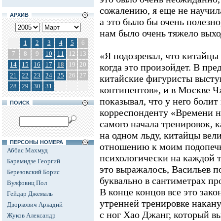
сожалению, я еще не научил
АРХИВ
а это было бы очень полезн
нам было очень тяжело выхо
1
2
3
4
5
6
7
8
9
10
11
12
13
«Я подозревал, что китайцы 
14
15
16
17
18
19
20
когда это произойдет. В пр
21
22
23
24
25
26
27
китайские фигуристы высту
28
29
30
31
континентов», и в Москве 
показывал, что у него болит 
ПОИСК
корреспонденту «Времени но
самого начала тренировок, к
на одном льду, китайцы вели
ПЕРСОНЫ НОМЕРА
отношению к моим подопечн
Аббас Махмуд
психологически на каждой т
Барамидзе Георгий
это выражалось, Васильев п
Березовский Борис
буквально в сантиметрах пр
Вулфовиц Пол
В конце концов все это зак
Гейдар Джемаль
утренней тренировке накан
Дворкович Аркадий
с ног Хао Джанг, который в
Жуков Александр