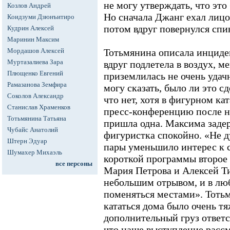
не могу утверждать, что эт
Козлов Андрей
Но сначала Джанг ехал лицо
Коидзуми Дзюнъитиро
потом вдруг повернулся спин
Кудрин Алексей
Маринин Максим
Мордашов Алексей
Тотьмянина описала инцидент
Муртазалиева Зара
вдруг подлетела в воздух, м
Плющенко Евгений
приземлилась не очень удач
Рамазанова Земфира
могу сказать, было ли это с
Соколов Александр
что нет, хотя в фигурном ка
Станислав Храменков
пресс-конференцию после 
Тотьмянина Татьяна
пришла одна. Максима заде
Чубайс Анатолий
фигуристка спокойно. «Не д
Штерн Эдуар
пары уменьшило интерес к 
Шумахер Михаэль
короткой программы второе
все персоны
Мария Петрова и Алексей Ти
небольшим отрывом, и в лю
поменяться местами». Тотьм
кататься дома было очень т
дополнительный груз ответс
что наше выступление рассм