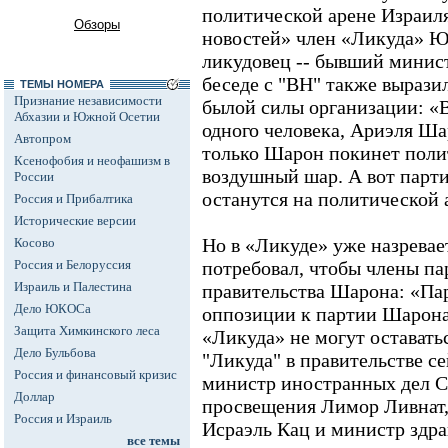
политической арене Израиля
Обзоры
новостей» член «Ликуда» Ю
ликудовец -- бывший минис
беседе с "ВН" также вырази
ТЕМЫ НОМЕРА
Признание независимости
былой силы организации: «В
Абхазии и Южной Осетии
одного человека, Ариэля Ша
Автопром
только Шарон покинет полит
Ксенофобия и неофашизм в
воздушный шар. А вот парт
России
останутся на политической 
Россия и Прибалтика
Исторические версии
Но в «Ликуде» уже назревае
Косово
Россия и Белоруссия
потребовал, чтобы члены п
Израиль и Палестина
правительства Шарона: «Пар
Дело ЮКОСа
оппозиции к партии Шарона
Защита Химкинского леса
«Ликуда» не могут оставатьс
Дело Бульбова
"Ликуда" в правительстве се
Россия и финансовый кризис
министр иностранных дел 
Доллар
просвещения Лимор Ливнат, 
Россия и Израиль
Исраэль Кац и министр здра
все темы