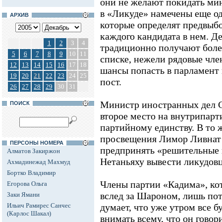
они не желают покидать мин
в «Ликуде» намечены еще о
АРХИВ
которые определят предвыб
каждого кандидата в нем. 
1
2
3
4
традиционно получают боле
5
6
7
8
9
10
11
списке, нежели рядовые чле
12
13
14
15
16
17
18
шансы попасть в парламент
19
20
21
22
23
24
25
пост.
26
27
28
29
30
31
Министр иностранных дел 
ПОИСК
второе место на внутрипарт
партийному единству. В то 
просвещения Лимор Ливнат з
ПЕРСОНЫ НОМЕРА
предпринять «решительные 
Алматов Закиржон
Нетаньяху вывести ликудовц
Ахмадинежад Махмуд
Бортко Владимир
Члены партии «Кадима», ко
Егорова Ольга
вслед за Шароном, лишь по
Заки Ямани
Ильич Рамирес Санчес
думает, что уже утром все бу
(Карлос Шакал)
внимать всему, что он говори