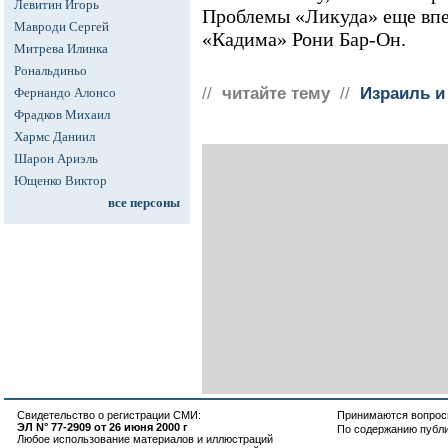
Левитин Игорь
Проблемы «Ликуда» еще впер
Мавроди Сергей
«Кадима» Рони Бар-Он.
Митрева Илинка
Рональдиньо
//
читайте тему
//
Израиль и
Фернандо Алонсо
Фрадков Михаил
Хармс Даниил
Шарон Ариэль
Ющенко Виктор
все персоны
Свидетельство о регистрации СМИ:
Принимаются вопросы
ЭЛ N° 77-2909 от 26 июня 2000 г
По содержанию публ
Любое использование материалов и иллюстраций