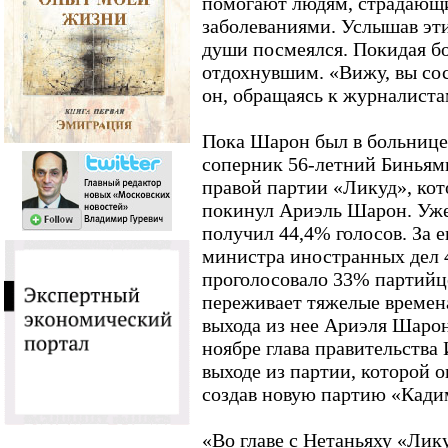
помогают людям, страдающ
заболеваниями. Услышав эт
души посмеялся. Покидая бо
отдохнувшим. «Вижу, вы сос
он, обращаясь к журналиста
Пока Шарон был в больнице
соперник 56-летний Биньями
правой партии «Ликуд», кот
покинул Ариэль Шарон. Уже
получил 44,4% голосов. За е
министра иностранных дел 
проголосовало 33% партийц
переживает тяжелые времена
выхода из нее Ариэля Шарон
ноябре глава правительства
выходе из партии, которой о
создав новую партию «Кади
«Во главе с Нетаньяху «Лик