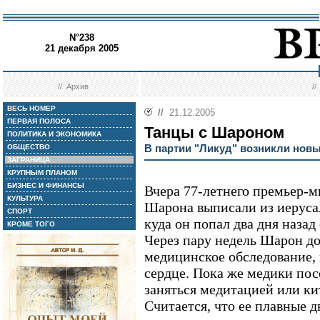
N°238
21 декабря 2005
//
Архив
/
ВЕСЬ НОМЕР
//
21.12.2005
ПЕРВАЯ ПОЛОСА
Танцы с Шароном
ПОЛИТИКА И ЭКОНОМИКА
В партии "Ликуд" возникли нов
ОБЩЕСТВО
ЗАГРАНИЦА
КРУПНЫМ ПЛАНОМ
БИЗНЕС И ФИНАНСЫ
Вчера 77-летнего премьер-
КУЛЬТУРА
Шарона выписали из иеруса
СПОРТ
куда он попал два дня назад
КРОМЕ ТОГО
Через пару недель Шарон до
медицинское обследование, 
сердце. Пока же медики пос
заняться медитацией или ки
Считается, что ее плавные д