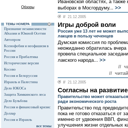
Ивановской областях, а также
>>
Обзоры
выборах в Мосгордуму...
//
21.12.2005
Игры доброй воли
ТЕМЫ НОМЕРА
Признание независимости
Россия уже 13 лет не может вып
Абхазии и Южной Осетии
лакцев в пользу чеченцев
Автопром
Думская комиссия по проблем
Ксенофобия и неофашизм в
неожиданно обратилась вчера 
России
провела специальное заседан
Россия и Прибалтика
>>
лакского народа...
Исторические версии
// ч
Косово
// чита
Россия и Белоруссия
Израиль и Палестина
//
21.12.2005
Дело ЮКОСа
Согласны на развитие
Защита Химкинского леса
Правительство может отказатьс
Дело Бульбова
ради экономического роста
Россия и финансовый кризис
Правительство под предводит
пока не готово отказаться от 
Доллар
именно от удвоения ВВП, фин
Россия и Израиль
улучшения жизни отдельных ка
все темы