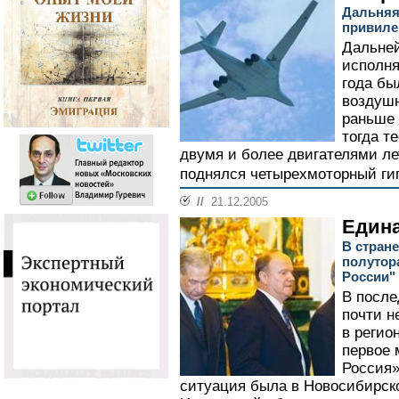
Дальняя
привиле
Дальне
исполня
года бы
воздушн
раньше 
тогда т
двумя и более двигателями лет
поднялся четырехмоторный ги
//
21.12.2005
Едина
В стран
полутор
России"
В посл
почти н
в регио
первое 
Россия»
ситуация была в Новосибирско