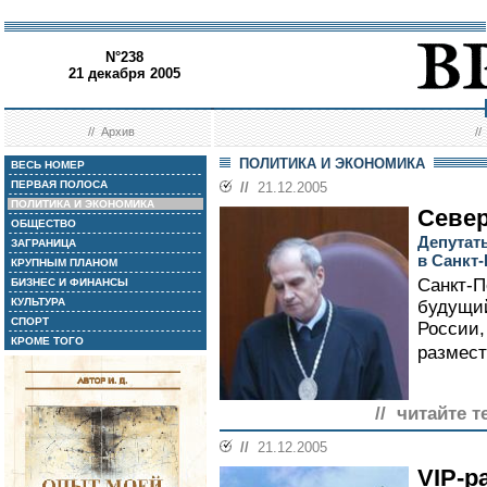
N°238
21 декабря 2005
//
Архив
/
ПОЛИТИКА И ЭКОНОМИКА
ВЕСЬ НОМЕР
ПЕРВАЯ ПОЛОСА
//
21.12.2005
ПОЛИТИКА И ЭКОНОМИКА
Севе
ОБЩЕСТВО
Депутат
ЗАГРАНИЦА
в Санкт-
КРУПНЫМ ПЛАНОМ
Санкт-П
БИЗНЕС И ФИНАНСЫ
КУЛЬТУРА
будущий
СПОРТ
России,
КРОМЕ ТОГО
размест
// читайте т
//
21.12.2005
VIP-р