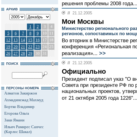
решения проблемы 2008 года..
АРХИВ
//
21.12.2005
Мои Москвы
1
2
3
4
Министерство регионального раз
5
6
7
8
9
10
11
регионов, сопоставимых по мощ
12
13
14
15
16
17
18
Во вторник в Министерстве ре
конференция «Региональная п
19
20
21
22
23
24
25
>>
реализация»...
26
27
28
29
30
31
//
21.12.2005
ПОИСК
Официально
Президент подписал указ "О в
Совета при президенте РФ по
ПЕРСОНЫ НОМЕРА
национальных проектов, утве
Алматов Закиржон
от 21 октября 2005 года 1226"..
Ахмадинежад Махмуд
Бортко Владимир
Егорова Ольга
Заки Ямани
Ильич Рамирес Санчес
(Карлос Шакал)