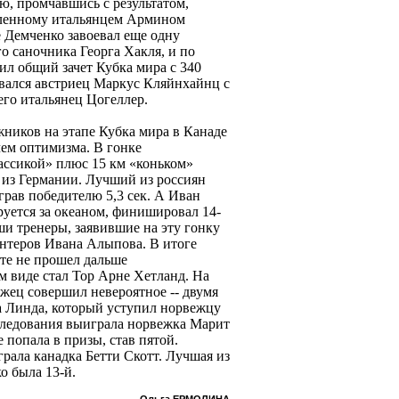
ю, промчавшись с результатом,
овленному итальянцем Армином
е Демченко завоевал еще одну
о саночника Георга Хакля, и по
вил общий зачет Кубка мира с 340
вался австриец Маркус Кляйнхайнц с
него итальянец Цогеллер.
ников на этапе Кубка мира в Канаде
чем оптимизма. В гонке
ассикой» плюс 15 км «коньком»
 из Германии. Лучший из россиян
рав победителю 5,3 сек. А Иван
руется за океаном, финишировал 14-
ши тренеры, заявившие на эту гонку
нтеров Ивана Алыпова. В итоге
те не прошел дальше
м виде стал Тор Арне Хетланд. На
жец совершил невероятное -- двумя
 Линда, который уступил норвежцу
следования выиграла норвежка Марит
е попала в призы, став пятой.
ала канадка Бетти Скотт. Лучшая из
о была 13-й.