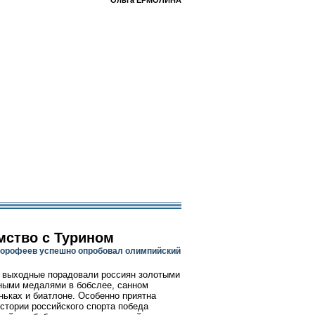
Ольга ЕРМОЛИНА
мство с Турином
орофеев успешно опробовал олимпийский
выходные порадовали россиян золотыми
ными медалями в бобслее, санном
оньках и биатлоне. Особенно приятна
истории российского спорта победа