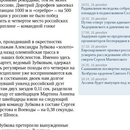
оссиян. Дмитрий Дорофеев завоевал
18:51, 16 декабря
Радикальная молодежь собрал
танции 1000 м и «серебро» -- на 500
площади в подмосковном Со
ции у россиян не было побед
18:32, 16 декабря
ить и четвертое место российских
Путин отверг упреки адвокат
иплине -- командной гонке
Ходорковского в давлении на 
17:58, 16 декабря
Задержан один из предполаг
организаторов беспорядков 
ю, проходивший в окрестностях
ипажам Александра Зубкова «золото»
17:10, 16 декабря
Европарламент призвал росси
од назад олимпийская трасса в
ускорить расследование обст
я наших бобслеистов. Именно здесь
смерти Сергея Магнитского
вартет, ведомый Зубковым, одержал
16:35, 16 декабря
сь регулярные походы его четверки на
Саакашвили посмертно награ
 дисциплине уже воспринимаются как
Холбрука орденом Святого Г
 в состязаниях двоек нам долгое
16:14, 16 декабря
Ассанж будет выпущен под з
инувший уикенд российский дуэт
там двух заездов 0,11 сек. разделили
еводу от швейцарцев Мартина Аннена
ие швейцарцы взяли на следующий
див команду Зубкова в составе Сергея
рстова и Воеводы -- на 0,38 секунды.
не Шписа.
а Зубкова претерпели вынужденные