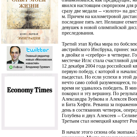
явился настоящим сюрпризом для р
сразу две медали -- «золото» на дис
м. Причем на километровой дистан
последние пять лет. Нелишне отмет
девушек в новой олимпийской дисц
преследования.
Третий этап Кубка мира по бобсле
австрийского Инсбрука, принес эк
в двойке и «серебро» в четверке. Г
местечке Иглс стала счастливой дл
12 декабря 2004 года российский к
первую победу, с которой и начали
пьедестал. Но если успехи в этой
нечто само собой разумеющееся, то
время не удавалось победить. В м
покорил и эту вершину. По результа
Александра Зубкова и Алексея Во
и Бита Хефти. Реванш за поражен
день в состязаниях четверок, опере
Голубева и двух Алексеев -- Селиве
Третьим стал немецкий квартет Ре
В начале этого сезона оба экипаж