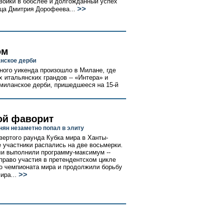
войки в бобслее и долгожданный успех
>>
ца Дмитрия Дорофеева...
ом
анское дерби
ного уикенда произошло в Милане, где
х итальянских грандов -- «Интера» и
миланское дерби, пришедшееся на 15-й
ой фаворит
нян незаметно попал в элиту
вертого раунда Кубка мира в Ханты-
 участники распались на две восьмерки.
и выполнили программу-максимум --
право участия в претендентском цикле
о чемпионата мира и продолжили борьбу
>>
ира...