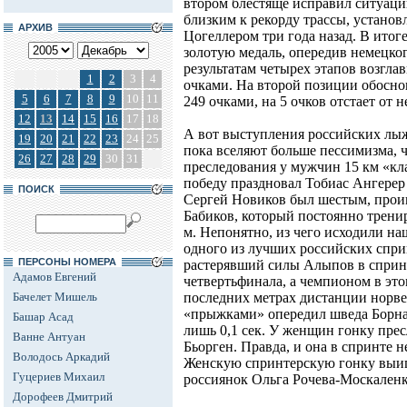
втором блестяще исправил ситуаци
близким к рекорду трассы, устан
АРХИВ
Цогеллером три года назад. В итог
золотую медаль, опередив немецког
результатам четырех этапов возгла
1
2
3
4
очками. На второй позиции обосно
5
6
7
8
9
10
11
249 очками, на 5 очков отстает от 
12
13
14
15
16
17
18
А вот выступления российских лыж
19
20
21
22
23
24
25
пока вселяют больше пессимизма, 
26
27
28
29
30
31
преследования у мужчин 15 км «кл
победу праздновал Тобиас Ангерер
ПОИСК
Сергей Новиков был шестым, проиг
Бабиков, который постоянно трени
м. Непонятно, из чего исходили на
одного из лучших российских спри
ПЕРСОНЫ НОМЕРА
растерявший силы Алыпов в сприн
Адамов Евгений
четвертьфинала, а чемпионом в это
Бачелет Мишель
последних метрах дистанции норве
«прыжками» опередил шведа Борна
Башар Асад
лишь 0,1 сек. У женщин гонку пре
Ванне Антуан
Бьорген. Правда, и она в спринте н
Володось Аркадий
Женскую спринтерскую гонку выигр
Гуцериев Михаил
россиянок Ольга Рочева-Москаленк
Дорофеев Дмитрий