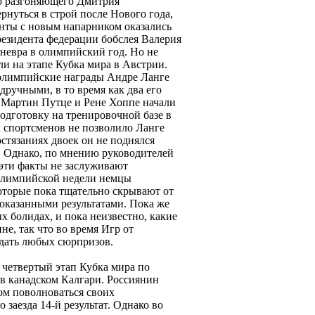
о разгоняющего Дмитрия
нуться в строй после Нового года,
нты с новым напарником оказались
резидента федерации бобслея Валерия
аневра в олимпийский год. Но не
и на этапе Кубка мира в Австрии.
 олимпийские награды Андре Ланге
ручными, в то время как два его
 Мартин Путце и Рене Хоппе начали
дготовку на тренировочной базе в
х спортсменов не позволило Ланге
остязаниях двоек он не поднялся
го. Однако, по мнению руководителей
 эти факты не заслуживают
долимпийской недели немцы
оторые пока тщательно скрывают от
показанными результатами. Пока же
 болидах, и пока неизвестно, какие
е, так что во время Игр от
дать любых сюрпризов.
 четвертый этап Кубка мира по
 в канадском Калгари. Россиянин
ом поволноваться своих
 заезда 14-й результат. Однако во