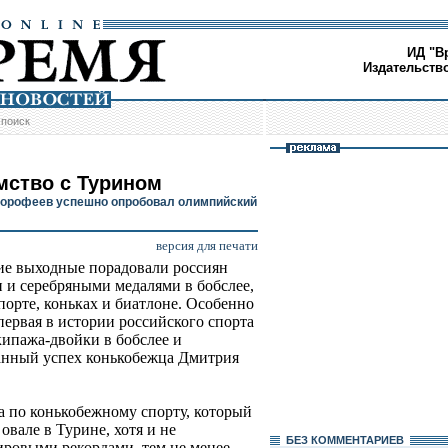
ИД "В
Издательств
/
поиск
мство с Турином
орофеев успешно опробовал олимпийский
версия для печати
е выходные порадовали россиян
 и серебряными медалями в бобслее,
порте, коньках и биатлоне. Особенно
первая в истории российского спорта
кипажа-двойки в бобслее и
нный успех конькобежца Дмитрия
а по конькобежному спорту, который
вале в Турине, хотя и не
БЕЗ КОМMЕНТАРИЕВ
ировыми рекордами, тем не менее