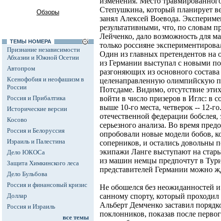
изменения. Место травмированног
Степушкина, который планирует вер
Обзоры
занял Алексей Воевода. Экспериме
результативными, что, по словам п
Лейченко, дало возможность для м
ТЕМЫ НОМЕРА
только россияне экспериментировал
Признание независимости
Один из главных претендентов на
Абхазии и Южной Осетии
из Германии выступал с новыми под
Автопром
разгоняющих из основного состава
Ксенофобия и неофашизм в
целенаправленную олимпийскую по
России
Потсдаме. Видимо, отсутствие эти
Россия и Прибалтика
войти в число призеров в Иглс: в с
выше 10-го места, четверок -- 12-
Исторические версии
отечественной федерации бобслея,
Косово
серьезного анализа. Во время пре
Россия и Белоруссия
опробовали новые модели бобов, к
Израиль и Палестина
соперников, и остались довольны 
экипажи Ланге выступают на старых
Дело ЮКОСа
из машин немцы предпочтут в Турин
Защита Химкинского леса
представителей Германии можно ж
Дело Бульбова
Россия и финансовый кризис
Не обошелся без неожиданностей и
Доллар
санному спорту, который проходил
Альберт Демченко заставил порядк
Россия и Израиль
поклонников, показав после первого
все темы