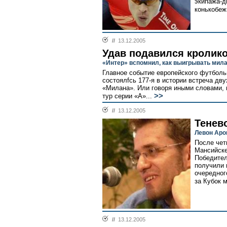
экипажа-д
конькобеж
//
13.12.2005
Удав подавился кролик
«Интер» вспомнил, как выигрывать мил
Главное событие европейского футболь
состоялfсь 177-я в истории встреча дву
«Милана». Или говоря иными словами, 
>>
тур серии «А»...
//
13.12.2005
Тенев
Левон Аро
После чет
Мансийске
Победител
получили 
очередног
за Кубок м
//
13.12.2005