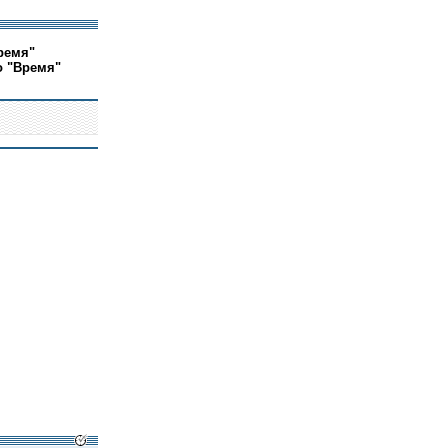
ремя"
о "Время"