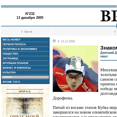
N°232
13 декабря 2005
//
Архив
/
ВЕСЬ НОМЕР
//
13.12.2005
ПЕРВАЯ ПОЛОСА
Знако
ПОЛИТИКА И ЭКОНОМИКА
Дмитрий Д
ОБЩЕСТВО
овал
ЗАГРАНИЦА
КРУПНЫМ ПЛАНОМ
БИЗНЕС И ФИНАНСЫ
Минувши
КУЛЬТУРА
золотыми
СПОРТ
санном с
КРОМЕ ТОГО
приятна 
победа э
долгожда
Дорофеева.
Пятый из восьми этапов Кубка мир
завершился на новом олимпийском о
ознаменовался, как предыдущие, м