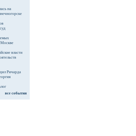
ась на
лнечногорске
ов
суд
аемых
в Москве
йские власти
оятельств
дил Ричарда
еоргия
алог
все события