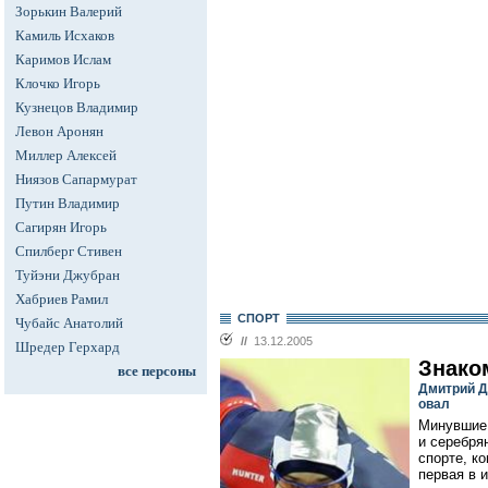
Зорькин Валерий
Камиль Исхаков
Каримов Ислам
Клочко Игорь
Кузнецов Владимир
Левон Аронян
Миллер Алексей
Ниязов Сапармурат
Путин Владимир
Сагирян Игорь
Спилберг Стивен
Туйэни Джубран
Хабриев Рамил
СПОРТ
Чубайс Анатолий
//
13.12.2005
Шредер Герхард
Знако
все персоны
Дмитрий Д
овал
Минувшие 
и серебря
спорте, к
первая в 