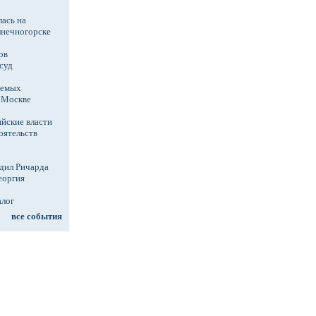
ась на
лнечногорске
ов
суд
аемых
в Москве
йские власти
оятельств
дил Ричарда
еоргия
алог
все события