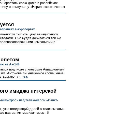
но нарастить свою долю в российских
ницу он выкупил у «Норильского никеля»
уется
аправках в аэропортах
зможности снизить цену авиационного
етодами. Оно будет добиваться той же
топливозаправочными компаниями в
молетом
ию на Ан-148
тницу подписал с киевским Авиационным
 им. Антонова лицензионное соглашение
>>
 Ан-148-100...
ого имиджа питерской
ый контроль над телеканалом «Санкт-
п», уже владеющий долей в телекомпании
еще над одним медиаактивом. В