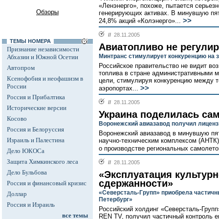
«Ленэнерго», похоже, пытается серьез
Обзоры
генерирующих активах. В минувшую пят
>>
24,8% акций «Колэнерго»...
//
28.11.2005
ТЕМЫ НОМЕРА
Авиатопливо не регулир
Признание независимости
Минтранс стимулирует конкуренцию на з
Абхазии и Южной Осетии
Российское правительство не видит во
Автопром
топлива в стране административными м
Ксенофобия и неофашизм в
цели, стимулируя конкуренцию между 
России
>>
аэропортах...
Россия и Прибалтика
//
28.11.2005
Исторические версии
Украина поделилась са
Косово
Воронежский авиазавод получил лиценз
Россия и Белоруссия
Воронежский авиазавод в минувшую пя
Израиль и Палестина
научно-техническим комплексом (АНТК)
о производстве региональных самолетов
Дело ЮКОСа
Защита Химкинского леса
//
28.11.2005
Дело Бульбова
«Эксплуатация культурн
сдержанности»
Россия и финансовый кризис
«Северсталь-Групп» приобрела частичн
Доллар
Петербург»
Россия и Израиль
Российский холдинг «Северсталь-Груп
все темы
REN TV, получил частичный контроль 