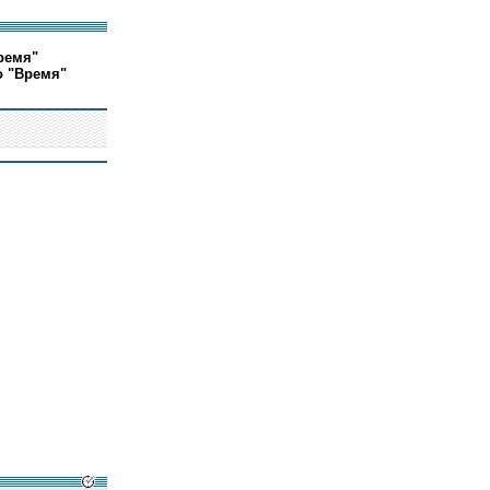
ремя"
о "Время"