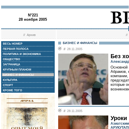
N°221
28 ноября 2005
//
Архив
/
БИЗНЕС И ФИНАНСЫ
ВЕСЬ НОМЕР
ПЕРВАЯ ПОЛОСА
//
28.11.2005
ПОЛИТИКА И ЭКОНОМИКА
Без х
ОБЩЕСТВО
Александр
ЗАГРАНИЦА
Основной 
КРУПНЫМ ПЛАНОМ
Абрамов, 
БИЗНЕС И ФИНАНСЫ
компании,
председат
КУЛЬТУРА
которые о
СПОРТ
возникнове
КРОМЕ ТОГО
//
28.11.2005
Уроки
Азиатским
АРУКУТАП