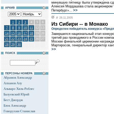
минувшую пятницу была утверждена сде
Алексея Мордашова стала акционером 
АРХИВ
>>
Петербург»...
//
28.11.2005
1
2
3
4
5
6
Из Сибири -- в Монако
7
8
9
10
11
12
13
Определен победитель конкурса «Предп
14
15
16
17
18
19
20
Завершился национальный этап конкурс
третий раз проводимого в России комп
21
22
23
24
25
26
27
Москве финальной церемонии награжде
28
29
30
Мартиросов, генеральный директор хан
>>
ПОИСК
ПЕРСОНЫ НОМЕРА
Абрамов Александр
Алханов Алу
Альваро Хиль-Роблес
Балуевский Юрий
Бест Джордж
Блок Александр
Говорухин Станислав