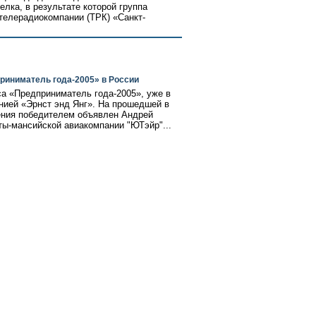
лка, в результате которой группа
телерадиокомпании (ТРК) «Санкт-
риниматель года-2005» в России
а «Предприниматель года-2005», уже в
анией «Эрнст энд Янг». На прошедшей в
ния победителем объявлен Андрей
ты-мансийской авиакомпании "ЮТэйр"...