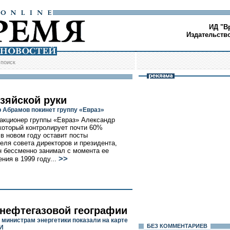
ИД "В
Издательств
/
поиск
озяйской руки
 Абрамов покинет группу «Евраз»
акционер группы «Евраз» Александр
который контролирует почти 60%
 в новом году оставит посты
еля совета директоров и президента,
н бессменно занимал с момента ее
>>
ния в 1999 году...
 нефтегазовой географии
 министрам энергетики показали на карте
БЕЗ КОМMЕНТАРИЕВ
И