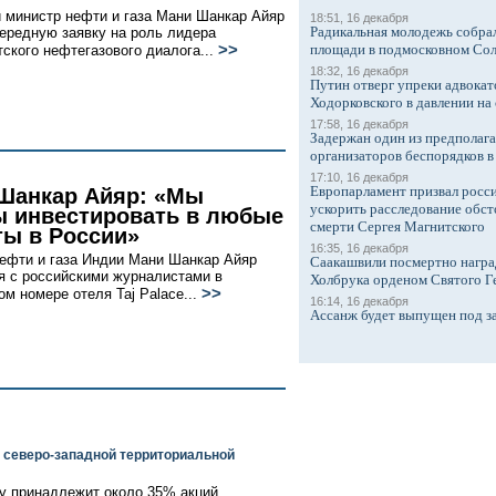
 министр нефти и газа Мани Шанкар Айяр
18:51, 16 декабря
Радикальная молодежь собрал
ередную заявку на роль лидера
>>
площади в подмосковном Со
тского нефтегазового диалога...
18:32, 16 декабря
Путин отверг упреки адвокат
Ходорковского в давлении на 
17:58, 16 декабря
Задержан один из предполаг
организаторов беспорядков 
17:10, 16 декабря
Европарламент призвал росси
Шанкар Айяр: «Мы
ускорить расследование обст
ы инвестировать в любые
смерти Сергея Магнитского
ты в России»
16:35, 16 декабря
ефти и газа Индии Мани Шанкар Айяр
Саакашвили посмертно награ
я с российскими журналистами в
Холбрука орденом Святого Г
>>
ом номере отеля Taj Palace...
16:14, 16 декабря
Ассанж будет выпущен под з
 северо-западной территориальной
му принадлежит около 35% акций