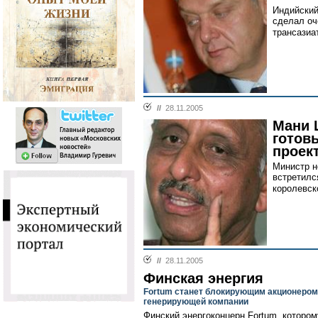
Индийский
сделал оч
трансазиа
//
28.11.2005
Мани 
готов
проек
Министр н
встретилс
королевск
//
28.11.2005
Финская энергия
Fortum станет блокирующим акционером
генерирующей компании
Финский энергоконцерн Fortum, которо