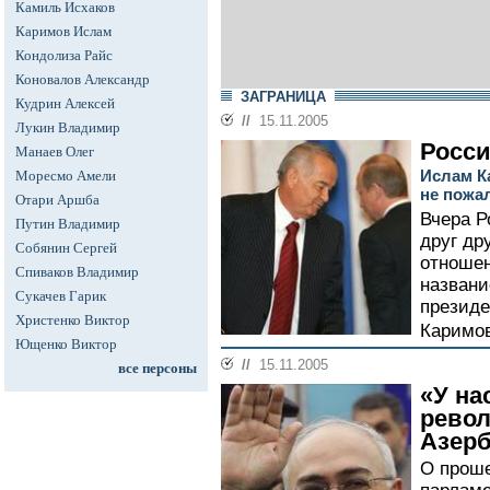
Камиль Исхаков
Каримов Ислам
Кондолиза Райс
Коновалов Александр
ЗАГРАНИЦА
Кудрин Алексей
//
15.11.2005
Лукин Владимир
Росси
Манаев Олег
Ислам К
Моресмо Амели
не пожа
Отари Аршба
Вчера Р
Путин Владимир
друг др
Собянин Сергей
отношен
Спиваков Владимир
названи
Сукачев Гарик
презид
Христенко Виктор
Каримов
Ющенко Виктор
//
15.11.2005
все персоны
«У на
рево
Азер
О проше