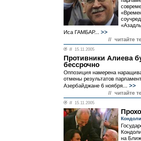
парламе
совреме
«Времен
соучред
«Азадлы
>>
Иса ГАМБАР...
// читайте т
//
15.11.2005
Противники Алиева бу
бессрочно
Оппозиция намерена наращива
отмены результатов парламент
>>
Азербайджане 6 ноября...
// читайте т
//
15.11.2005
Прохо
Кондоли
Государ
Кондоли
на Ближ