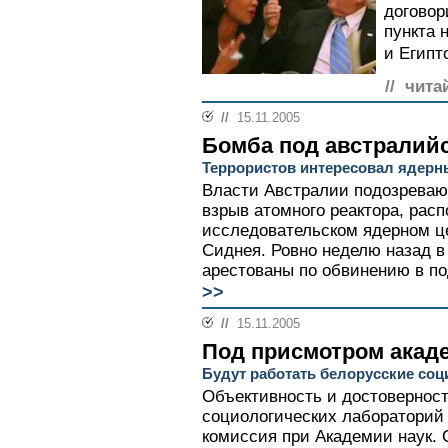
договор
пункта 
и Египто
// чита
//
15.11.2005
Бомба под австралийс
Террористов интересовал ядерн
Власти Австралии подозреваю
взрыв атомного реактора, расп
исследовательском ядерном це
Сиднея. Ровно неделю назад 
арестованы по обвинению в под
>>
//
15.11.2005
Под присмотром акад
Будут работать белорусские соц
Объективность и достовернос
социологических лабораторий 
комиссия при Академии наук. 