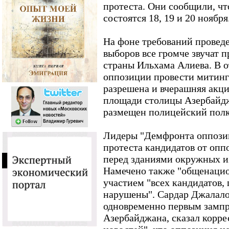
протеста. Они сообщили, чт
состоятся 18, 19 и 20 ноября
На фоне требований провед
выборов все громче звучат п
страны Ильхама Алиева. В о
оппозиции провести митинг 
разрешена и вчерашняя акци
площади столицы Азербайдж
размещен полицейский полк
Лидеры "Демфронта оппози
протеста кандидатов от опп
перед зданиями окружных и
Намечено также "общенацио
участием "всех кандидатов,
нарушены". Сардар Джалало
одновременно первым замп
Азербайджана, сказал корр