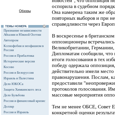
новостей", что оппозиция не
оспорила в судебном порядк
Обзоры
Она намерена таким же обра
повторных выборов и при н
справедливости через Европ
ТЕМЫ НОМЕРА
Признание независимости
Абхазии и Южной Осетии
В воскресенье в британском
Автопром
оппозиционеры встречались
Ксенофобия и неофашизм в
Великобритании, Германии,
России
Дипломатам сообщили, что
Россия и Прибалтика
итоги голосования в тех изб
Исторические версии
победу одержала оппозиция, 
Косово
действительно имели место
Россия и Белоруссия
правонарушения. Послам, ка
Израиль и Палестина
предоставили "неопровержим
Дело ЮКОСа
протоколов голосования. Им
Защита Химкинского леса
массовые мероприятия оппо
Дело Бульбова
Россия и финансовый кризис
Тем не менее ОБСЕ, Совет 
Доллар
конкретной оценки результа
Россия и Израиль