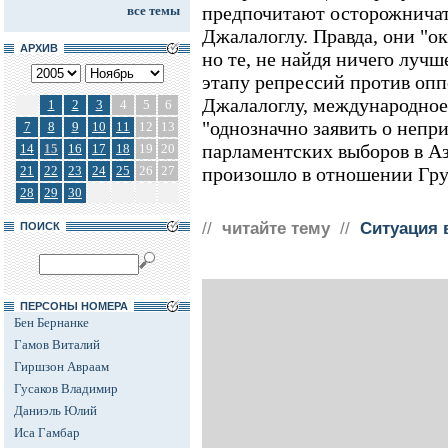
предпочитают осторожничать
все темы
Джалалоглу. Правда, они "о
АРХИВ
но те, не найдя ничего луч
этапу репрессий против оп
Джалалоглу, международное
1
2
3
4
5
6
"однозначно заявить о непр
7
8
9
10
11
12
13
парламентских выборов в Аз
14
15
16
17
18
19
20
21
22
23
24
25
26
27
произошло в отношении Гру
28
29
30
//
читайте тему
//
Ситуация 
ПОИСК
ПЕРСОНЫ НОМЕРА
Бен Бернанке
Гамов Виталий
Гиршзон Авраам
Гусаков Владимир
Даниэль Юлий
Иса Гамбар