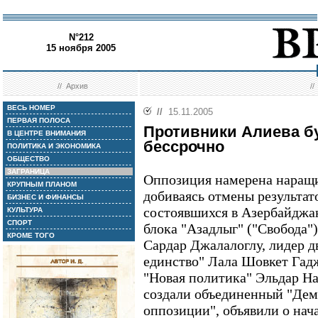
N°212
15 ноября 2005
//
Архив
/
ВЕСЬ НОМЕР
//
15.11.2005
ПЕРВАЯ ПОЛОСА
Противники Алиева бу
В ЦЕНТРЕ ВНИМАНИЯ
бессрочно
ПОЛИТИКА И ЭКОНОМИКА
ОБЩЕСТВО
ЗАГРАНИЦА
Оппозиция намерена наращи
КРУПНЫМ ПЛАНОМ
добиваясь отмены результат
БИЗНЕС И ФИНАНСЫ
состоявшихся в Азербайджан
КУЛЬТУРА
СПОРТ
блока "Азадлыг" ("Свобода"
КРОМЕ ТОГО
Сардар Джалалоглу, лидер 
единство" Лала Шовкет Гадж
"Новая политика" Эльдар Hа
создали объединенный "Дем
оппозиции", объявили о нач