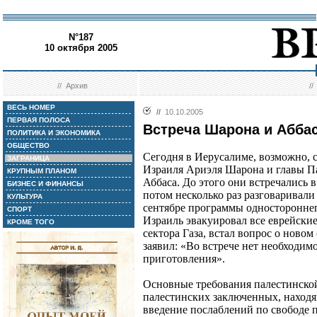
N°187
10 октября 2005
//
Архив
/
ВЕСЬ НОМЕР
//
10.10.2005
ПЕРВАЯ ПОЛОСА
Встреча Шарона и Аббас
ПОЛИТИКА И ЭКОНОМИКА
ОБЩЕСТВО
Сегодня в Иерусалиме, возможно, 
ЗАГРАНИЦА
Израиля Ариэля Шарона и главы П
КРУПНЫМ ПЛАНОМ
Аббаса. До этого они встречались в
БИЗНЕС И ФИНАНСЫ
потом несколько раз разговаривали
КУЛЬТУРА
сентябре программы одностороннего
СПОРТ
Израиль эвакуировал все еврейские
КРОМЕ ТОГО
сектора Газа, встал вопрос о ново
заявил: «Во встрече нет необходимо
приготовления».
Основные требования палестинской
палестинских заключенных, находя
введение послаблений по свободе 