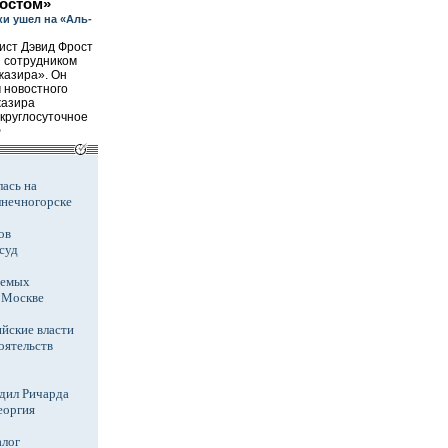
ростом»
и ушел на «Аль-
ист Дэвид Фрост
я сотрудником
жазира». Он
 новостного
жазира
круглосуточное
>
ась на
лнечногорске
ов
суд
аемых
в Москве
йские власти
оятельств
дил Ричарда
еоргия
алог