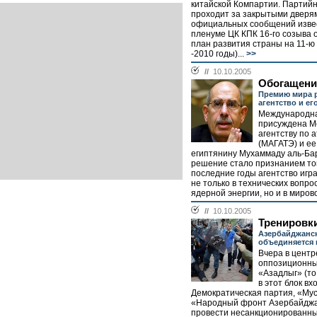
китайской Компартии. Партий
проходит за закрытыми дверям
официальных сообщений извест
пленуме ЦК КПК 16-го созыва 
план развития страны на 11-ю 
-2010 годы)...
>>
//
10.10.2005
Обогащен
Премию мира 
агентство и ег
Международна
присуждена 
агентству по 
(МАГАТЭ) и ее
египтянину Мухаммаду аль-Ба
решение стало признанием тог
последние годы агентство игр
не только в технических вопро
ядерной энергии, но и в мирово
//
10.10.2005
Тренировки
Азербайджанс
объединяется 
Вчера в центр
оппозиционны
«Азадлыг» (то
в этот блок вх
Демократическая партия, «Мус
«Народный фронт Азербайджа
провести несанкционированный