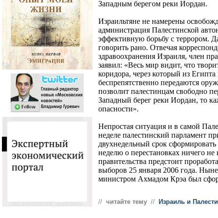
Западным берегом реки Иордан.
Израильтяне не намерены освобожд
администрация Палестинской авто
эффективную борьбу с террором. Д
говорить рано. Отвечая корреспон
здравоохранения Израиля, член пр
заявил: «Весь мир видит, что твор
коридора, через который из Египта 
беспрепятственно передаются оруж
позволит палестинцам свободно пер
Западный берег реки Иордан, то ка
опасности».
Непростая ситуация и в самой Пал
неделе палестинский парламент пр
двухнедельный срок сформировать 
неделю о перестановках ничего не 
правительства предстоит проработа
выборов 25 января 2006 года. Ныне
министром Ахмадом Крэа был сформ
//
читайте тему
//
Израиль и Палест