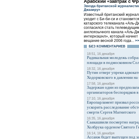
Арабский «завтрак с Ф
Звезда британской журналистик
Джазиру»
Известный британский журнал
уходит с Би-би-си и становитс
катарского телеканала «Аль-Д
согласился стать телеведущим
англоязычного канала «Аль-Д
интернэшнл», который начнет 
вещание весной 2006 года...
>
БЕЗ КОМMЕНТАРИЕВ
18:51, 16 декабря
Радикальная молодежь собрал
площади в подмосковном Со
18:32, 16 декабря
Путин отверг упреки адвокат
Ходорковского в давлении на 
17:58, 16 декабря
Задержан один из предполаг
организаторов беспорядков 
17:10, 16 декабря
Европарламент призвал росси
ускорить расследование обст
смерти Сергея Магнитского
16:35, 16 декабря
Саакашвили посмертно награ
Холбрука орденом Святого Г
16:14, 16 декабря
Ассанж будет выпущен под з