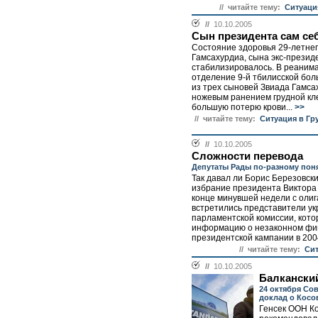
// читайте тему:
Ситуаци
//
10.10.2005
Сын президента сам се
Состояние здоровья 29-летне
Гамсахурдиа, сына экс-презид
стабилизировалось. В реаним
отделение 9-й тбилисской бо
из трех сыновей Звиада Гамса
ножевым ранением грудной кл
большую потерю крови...
>>
// читайте тему:
Ситуация в Гр
//
10.10.2005
Сложности перевода
Депутаты Рады по-разному пон
Так давал ли Борис Березовски
избрание президента Виктор
конце минувшей недели с олиг
встретились представители ук
парламентской комиссии, кото
информацию о незаконном фи
президентской кампании в 2004 
// читайте тему:
Сит
//
10.10.2005
Балкански
24 октября Со
доклад о Косо
Генсек ООН К