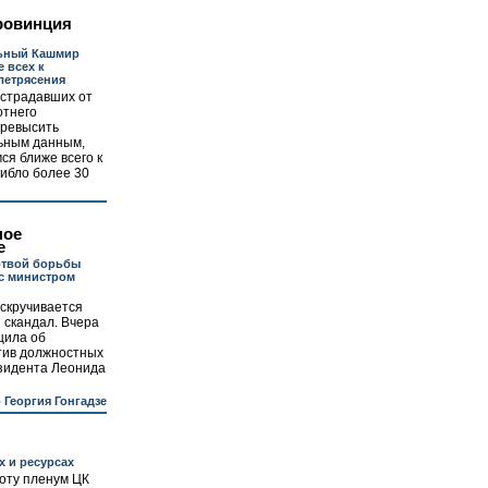
ровинция
ьный Кашмир
 всех к
летрясения
острадавших от
отнего
превысить
ьным данным,
ся ближе всего к
гибло более 30
ное
е
ртвой борьбы
с министром
скручивается
 скандал. Вчера
щила об
тив должностных
езидента Леонида
 Георгия Гонгадзе
х и ресурсах
оту пленум ЦК