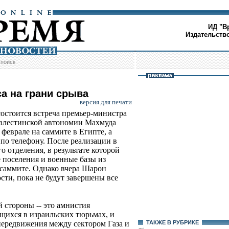
ИД "В
Издательств
/
поиск
а на грани срыва
версия для печати
состоится встреча премьер-министра
алестинской автономии Махмуда
 феврале на саммите в Египте, а
 по телефону. После реализации в
 отделения, в результате которой
 поселения и военные базы из
м саммите. Однако вчера Шарон
сти, пока не будут завершены все
 стороны -- это амнистия
щихся в израильских тюрьмах, и
передвижения между сектором Газа и
ТАКЖЕ В РУБРИКЕ