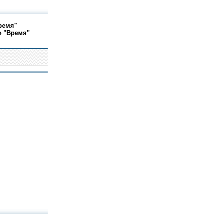
ремя"
о "Время"