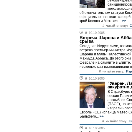
рекомендовал
санкциониров
международны
об окончательном статусе Косм
официально называется серб
край Косово и Метохия...
>>
// читайте тему:
С
//
10.10.2005
Встреча Шарона и Аббас
срыва
Сегодня в Иерусалиме, возмож
встреча премьер-министра Из
Шарона и главы Палестинской
Махмуда Аббаса. До этого они 
феврале на саммите в Египте,
несколько раз разговаривали п
// читайте тему:
Изр
//
10.10.2005
"Уверен, Л
аккуратно 
В Страсбурге
сессия Парла
ассамблеи Со
(ПАСЕ), на ко
избрали новог
Европы (СЕ) испанца Матео С
Бальфего...
>>
// читайте тему:
Р
//
10.10.2005