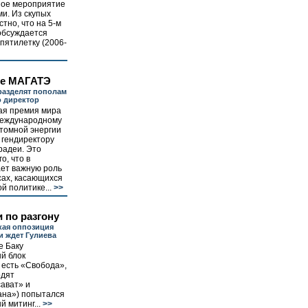
ное мероприятие
и. Из скупых
но, что на 5-м
обсуждается
пятилетку (2006-
ие МАГАТЭ
разделят пополам
о директор
я премия мира
Международному
атомной энергии
 гендиректору
радеи. Это
о, что в
ает важную роль
сах, касающихся
й политике...
>>
 по разгону
кая оппозиция
и ждет Гулиева
е Баку
й блок
 есть «Свобода»,
одят
ават» и
на») попытался
 митинг...
>>