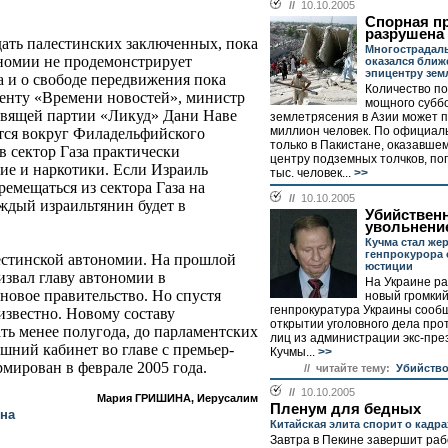
//
10.10.2005
Спорная п
разрушена
ать палестинских заключенных, пока
Многострадал
номии не продемонстрирует
оказался ближе
эпицентру зем
а и о свободе передвижения пока
Количество п
денту «Времени новостей», министр
мощного субб
авящей партии «Ликуд» Дани Наве
землетрясения в Азии может 
миллион человек. По официал
ится вокруг Филадельфийского
только в Пакистане, оказавшем
в сектор Газа практически
центру подземных толчков, по
ие и наркотики. Если Израиль
тыс. человек...
>>
емещаться из сектора Газа на
//
10.10.2005
ждый израильтянин будет в
Убийствен
увольнени
Кучма стал же
генпрокурора 
естинской автономии. На прошлой
юстиции
извал главу автономии в
На Украине ра
новое правительство. Но спустя
новый громкий
генпрокуратура Украины сооб
известно. Новому составу
открытии уголовного дела про
ть менее полугода, до парламентских
лиц из администрации экс-пр
шний кабинет во главе с премьер-
Кучмы...
>>
ирован в феврале 2005 года.
// читайте тему:
Убийство
//
10.10.2005
Мария ГРИШИНА, Иерусалим
Пленум для бедных
ина
Китайская элита спорит о кадра
Завтра в Пекине завершит раб