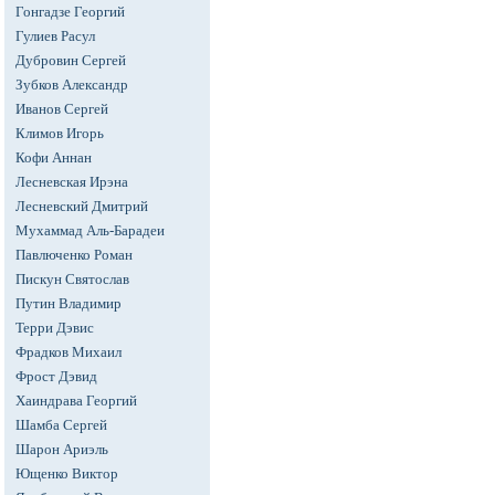
Гонгадзе Георгий
Гулиев Расул
Дубровин Сергей
Зубков Александр
Иванов Сергей
Климов Игорь
Кофи Аннан
Лесневская Ирэна
Лесневский Дмитрий
Мухаммад Аль-Барадеи
Павлюченко Роман
Пискун Святослав
Путин Владимир
Терри Дэвис
Фрадков Михаил
Фрост Дэвид
Хаиндрава Георгий
Шамба Сергей
Шарон Ариэль
Ющенко Виктор