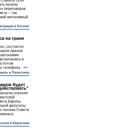
 Совбезу ООН
ать начало
х переговоров
ета -- так
ский автономный
итуация в Косово
а на грани
но, состоится
раиля Ариэля
 автономии
встречались в
 а потом
о телефону...
>>
аиль и Палестина
авров будет
действовать"
 прошла осенняя
ментской
вета Европы
торой депутаты
о генсека Совета
оринаса
оссия и Евросоюз