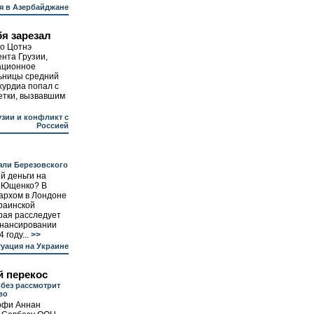
я в Азербайджане
бя зарезал
го Цотнэ
ента Грузии,
ационное
льницы средний
хурдиа попал с
етки, вызвавшим
узии и конфликт с
Россией
яли Березовского
й деньги на
а Ющенко? В
архом в Лондоне
раинской
рая расследует
нансировании
году...
>>
уация на Украине
й перекос
вбез рассмотрит
во
офи Аннан