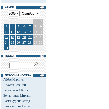
АРХИВ
1
2
3
4
5
6
7
8
9
10
11
12
13
14
15
16
17
18
19
20
21
22
23
24
25
26
27
28
29
30
31
ПОИСК
ПЕРСОНЫ НОМЕРА
Аббас Махмуд
Адамов Евгений
Березовский Борис
Бочарников Михаил
Гамсахурдиа Звиад
Гамсахурдиа Цотнэ