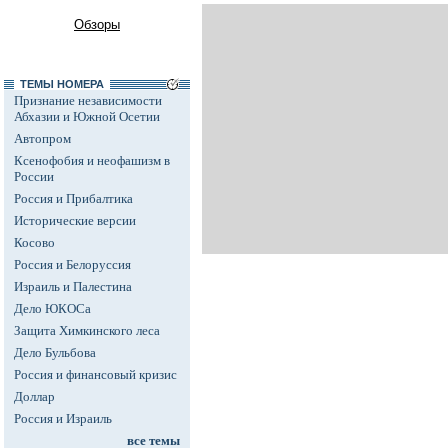
Обзоры
ТЕМЫ НОМЕРА
Признание независимости
Абхазии и Южной Осетии
Автопром
Ксенофобия и неофашизм в
России
Россия и Прибалтика
Исторические версии
Косово
Россия и Белоруссия
Израиль и Палестина
Дело ЮКОСа
Защита Химкинского леса
Дело Бульбова
Россия и финансовый кризис
Доллар
Россия и Израиль
все темы