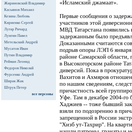
«Исламский джамаат».
Жириновский Владимир
Касьянов Михаил
Первые сообщения о задерж
Кезина Любовь
участников этой диверсионн
Кириенко Сергей
МВД Татарстана появились в
Лугар Ричард
задержанным было предъявл
Лунгин Павел
Метельский Андрей
Доказанными считаются со
Мусатов Иван
подрыв опоры ЛЭП 6 января 
Путин Владимир
районе Самарской области,
Рейман Леонид
в Высокогорском районе Тат
Федоров Николай
диверсий. Пока в прокурату
Фурсенко Андрей
Вахитов и Ахмяров отношени
Ширак Жак
по нашим сведениям, следст
Штрук Петер
причастность всей группир
все персоны
Уфе. Там в декабре 2004-го
Хаджиев -- тоже бывший за
взяли по подозрению в прич
запрещенной в России экст
"Хизб ут-Тахрир". На кварт
нашли патроны, гранаты и н