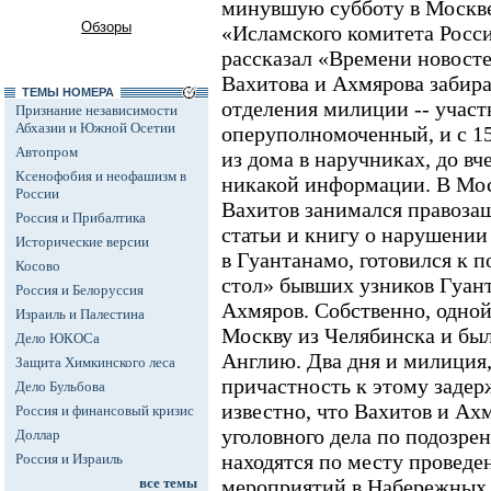
минувшую субботу в Москве
Обзоры
«Исламского комитета Росс
рассказал «Времени новосте
Вахитова и Ахмярова забира
ТЕМЫ НОМЕРА
отделения милиции -- участ
Признание независимости
Абхазии и Южной Осетии
оперуполномоченный, и с 15
Автопром
из дома в наручниках, до вч
Ксенофобия и неофашизм в
никакой информации. В Мос
России
Вахитов занимался правоза
Россия и Прибалтика
статьи и книгу о нарушении
Исторические версии
в Гуантанамо, готовился к п
Косово
стол» бывших узников Гуант
Россия и Белоруссия
Ахмяров. Собственно, одной
Израиль и Палестина
Москву из Челябинска и бы
Дело ЮКОСа
Англию. Два дня и милиция
Защита Химкинского леса
причастность к этому задер
Дело Бульбова
известно, что Вахитов и Ах
Россия и финансовый кризис
уголовного дела по подозрен
Доллар
находятся по месту проведе
Россия и Израиль
все темы
мероприятий в Набережных 