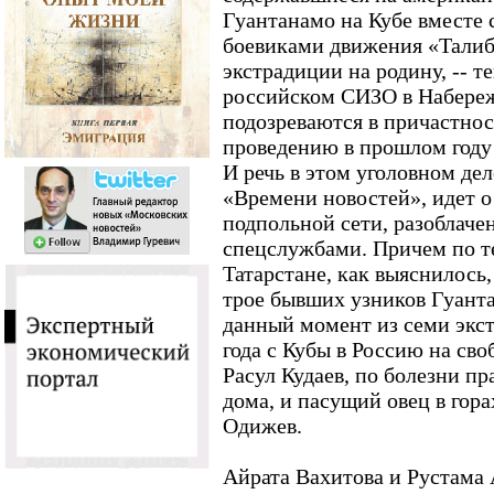
Гуантанамо на Кубе вместе
боевиками движения «Талиб
экстрадиции на родину, -- т
российском СИЗО в Набереж
подозреваются в причастнос
проведению в прошлом году 
И речь в этом уголовном дел
«Времени новостей», идет 
подпольной сети, разоблач
спецслужбами. Причем по т
Татарстане, как выяснилось
трое бывших узников Гуанта
данный момент из семи экст
года с Кубы в Россию на сво
Расул Кудаев, по болезни п
дома, и пасущий овец в гор
Одижев.
Айрата Вахитова и Рустама 