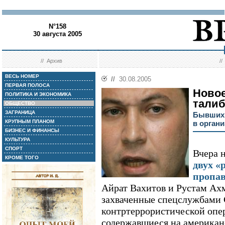
N°158
30 августа 2005
//
Архив
/
ВЕСЬ НОМЕР
//
30.08.2005
ПЕРВАЯ ПОЛОСА
Новое
ПОЛИТИКА И ЭКОНОМИКА
тали
ОБЩЕСТВО
ЗАГРАНИЦА
Бывших 
КРУПНЫМ ПЛАНОМ
в орган
БИЗНЕС И ФИНАНСЫ
КУЛЬТУРА
СПОРТ
Вчера 
КРОМЕ ТОГО
двух «
пропав
Айрат Вахитов и Рустам Ахм
захваченные спецслужбами
контртеррористической опе
содержавшиеся на американ