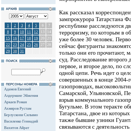
АРХИВ
Как рассказал корреспонде
зампрокурора Татарстана Фа
республике расследуются дв
1
2
3
4
5
6
7
терроризму, по которым в 
8
9
10
11
12
13
14
15
16
17
18
19
20
21
уже более 30 человек. Перв
22
23
24
25
26
27
28
сейчас фигуранты знакомятс
29
30
31
только они его прочитают, 
суд. Расследование второго 
ПОИСК
первое, и второе дело, по сл
одной цепи. Речь идет о цел
совершенных в конце 2004-го
ПЕРСОНЫ НОМЕРА
газопроводах, высоковольтн
Адамов Евгений
Самарской, Ульяновской, Пе
Алдермане Эйжения
взрыв коммунального газопро
Аркаев Роман
Бугульме. В этом теракте о
Ахмяров Рустам
Татарстана, двое из которых
Берлускони Сильвио
также бывшие узники Гуант
Василенко Геннадий
связываются с деятельность
Вахитов Айрат