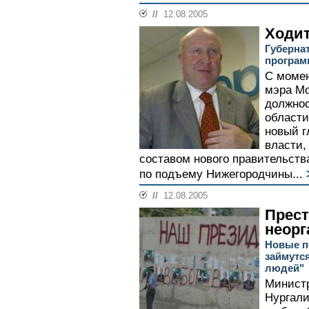
//
12.08.2005
Ходит
Губерна
програм
С моме
мэра М
должнос
области
новый г
власти,
составом нового правительств
по подъему Нижегородчины...
//
12.08.2005
Прест
неорг
Новые п
займутс
людей"
Министр
Нургали