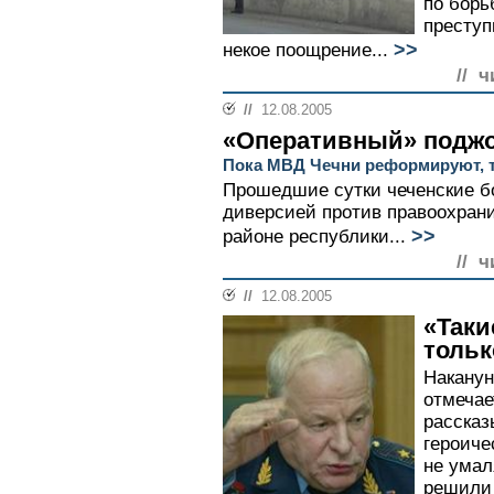
по борь
преступ
>>
некое поощрение...
// ч
//
12.08.2005
«Оперативный» подж
Пока МВД Чечни реформируют, 
Прошедшие сутки чеченские б
диверсией против правоохрани
>>
районе республики...
// ч
//
12.08.2005
«Таки
тольк
Наканун
отмечае
рассказ
героиче
не умал
решили 