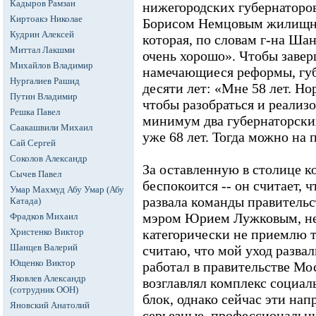
Кадыров Рамзан
нижегородских губернаторо
Киртоакэ Николае
Борисом Немцовым жилищн
Кудрин Алексей
которая, по словам г-на Шан
Миттал Лакшми
очень хорошо». Чтобы завер
Михайлов Владимир
намечающиеся реформы, губ
Нургалиев Рашид
десяти лет: «Мне 58 лет. Но
Путин Владимир
чтобы разобраться и реализо
Решка Павел
минимум два губернаторских 
Саакашвили Михаил
уже 68 лет. Тогда можно на 
Сай Сергей
Соколов Александр
За оставленную в столице 
Сычев Павел
беспокоится -- он считает, 
Умар Махмуд Абу Умар (Абу
развала команды правительс
Катада)
мэром Юрием Лужковым, не
Фрадков Михаил
Христенко Виктор
категорически не приемлю 
Шанцев Валерий
считаю, что мой уход разва
Ющенко Виктор
работал в правительстве Мос
Яковлев Александр
возглавлял комплекс социа
(сотрудник ООН)
блок, однако сейчас эти нап
Яновский Анатолий
серьезные, профессиональны