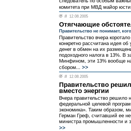
следователь по особым важны
комитета при МВД майор юсти
//
12.08.2005
Отягчающие обстояте
Правительство не понимает, ког
Правительство вчера коротало
конкретно рассчитана идея об
денег в обмен на их размещен
подоходного налога в 13%. В з
Минфином, эти 13% вообще на
>>
сбором...
//
12.08.2005
Правительство решил
вместо энергии
Вчера правительство решило 
федеральной целевой програ
экономика». Таким образом, м
Герман Греф, считавший ее н
министра промышленности и эн
>>