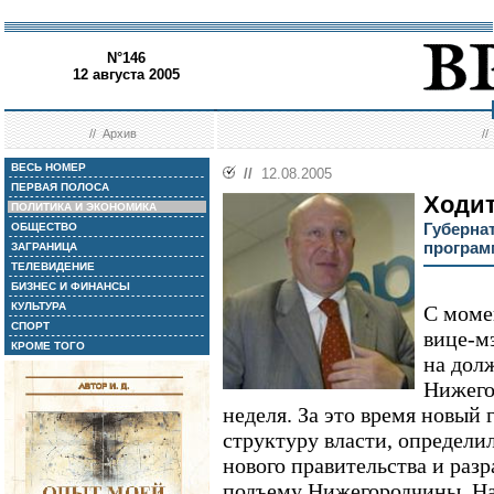
N°146
12 августа 2005
//
Архив
/
ВЕСЬ НОМЕР
//
12.08.2005
ПЕРВАЯ ПОЛОСА
Ходит
ПОЛИТИКА И ЭКОНОМИКА
Губерна
ОБЩЕСТВО
програм
ЗАГРАНИЦА
ТЕЛЕВИДЕНИЕ
БИЗНЕС И ФИНАНСЫ
КУЛЬТУРА
С моме
СПОРТ
вице-м
КРОМЕ ТОГО
на дол
Нижего
неделя. За это время новый 
структуру власти, определи
нового правительства и раз
подъему Нижегородчины. На