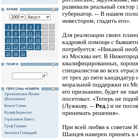
развивали реальный сектор 
АРХИВ
губернатор. -- В нашем пол
инвестором, гладить его».
1
2
3
4
5
6
7
8
9
10
11
12
13
14
Для реализации своих план
15
16
17
18
19
20
21
кадровой помощи с бывшего
22
23
24
25
26
27
28
потребуется: «Никакой нео
29
30
31
из Москвы нет. В Нижегород
квалифицированных, хорош
ПОИСК
специалистов во всех отрасл
от трех до пяти кандидатур
моральной поддержки из Мо
ПЕРСОНЫ НОМЕРА
его признанию, будет не хва
Архиепископ Иоанн
посетовал: «Теперь не под
(Витушкин)
(Лужкову. --
Ред.
) и не посо
Бенон Севан
принимать решения».
Вульф Бернотат
Герасимов Павел
Греф Герман
При всей любви к советам
Зюганов Геннадий
Шанцев намерен принять к