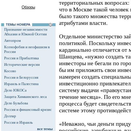
территориальных вопросах:
Обзоры
что в Москве такой человек 
было такого множества тер
атрибутами власти.
ТЕМЫ НОМЕРА
Признание независимости
Абхазии и Южной Осетии
Отдельное министерство за
Автопром
политикой. Поскольку инве
Ксенофобия и неофашизм в
кардинально отличается от м
России
Шанцева, «нужно создать та
Россия и Прибалтика
инвесторы не бегали по горо
Исторические версии
бы им приложить свои инве
Косово
намерен создать специальн
Россия и Белоруссия
инвестиционно привлекател
Израиль и Палестина
систему выдачи «правоуста
Дело ЮКОСа
течение месяца». По его мн
Защита Химкинского леса
процесса будет свидетельств
Дело Бульбова
системе этому противодейст
Россия и финансовый кризис
Доллар
Россия и Израиль
«Неважно, чьи деньги придут
все темы
российские, зарубежные, ва