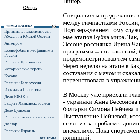
Винер.
Обзоры
Специалисты предрекают о
между гимнастками России,
ТЕМЫ НОМЕРА
Подтверждением тому служа
Признание независимости
мае этапов Кубка мира. Так,
Абхазии и Южной Осетии
Эссоне россиянка Ирина Ча
Автопром
Ксенофобия и неофашизм в
программы -- со скакалкой, 
России
продемонстрировав тем сам
Россия и Прибалтика
Через неделю на этапе в Ба
Исторические версии
состязания с мячом и скакал
Косово
первенствовала в упражнени
Россия и Белоруссия
Израиль и Палестина
В Москву уже приехали гла
Дело ЮКОСа
- украинки Анна Бессонова 
Защита Химкинского леса
болгарки Симона Пейчева и
Дело Бульбова
Выступление Пейчевой, кот
Россия и финансовый кризис
сезон из-за проблем с допин
Доллар
впечатлило. Пока спортсмен
Россия и Израиль
кондиций.
все темы