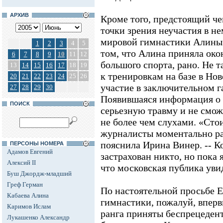
АРХИВ
Кроме того, предстоящий че
точки зрения неучастия в н
мировой гимнастики Алины 
1
2
3
4
5
том, что Алина приняла око
6
7
8
9
10
11
12
большого спорта, рано. Не 
13
14
15
16
17
18
19
к тренировкам на базе в Но
20
21
22
23
24
25
26
участие в заключительном г
27
28
29
30
Появившаяся информация о 
ПОИСК
серьезную травму и не сможе
не более чем слухами. «Сто
журналисты моментально раз
пояснила Ирина Винер. -- Ко
ПЕРСОНЫ НОМЕРА
Адамов Евгений
застрахован никто, но пока 
Алексий II
что московская публика уви
Буш Джордж-младший
Греф Герман
По настоятельной просьбе 
Кабаева Алина
гимнастики, пожалуй, вперв
Каримов Ислам
ранга приняты беспрецеден
Лукашенко Александр