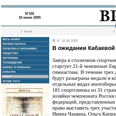
N°102
10 июня 2005
//
Архив
/
ВЕСЬ НОМЕР
//
10.06.2005
ПЕРВАЯ ПОЛОСА
В ожидании Кабаевой
ПОЛИТИКА И ЭКОНОМИКА
ОБЩЕСТВО
ЗАГРАНИЦА
Завтра в столичном спортк
ТЕЛЕВИДЕНИЕ
стартует 21-й чемпионат Е
БИЗНЕС И ФИНАНСЫ
гимнастике. В течение трех
КУЛЬТУРА
СПОРТ
будут разыграны медали в к
КРОМЕ ТОГО
отдельных видах многоборья
181 спортсменка из 31 стра
хозяйки чемпионата Россия 
федераций, представленных
право выставить трех участ
Ирина Чащина, Ольга Капра