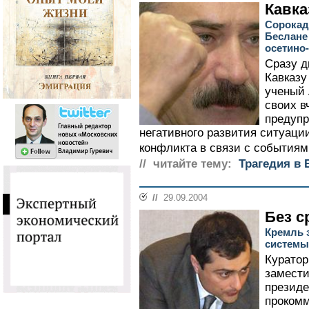
Кавка
Сорокад
Беслане
осетино
Сразу д
Кавказу
ученый 
своих в
предупр
негативного развития ситуации
конфликта в связи с событиями
// читайте тему:
Трагедия в 
//
29.09.2004
Без с
Кремль з
системы
Куратор
замести
президе
проком