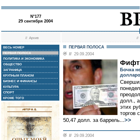
N°177
29 сентября 2004
//
Архив
/
ПЕРВАЯ ПОЛОСА
ВЕСЬ НОМЕР
ПЕРВАЯ ПОЛОСА
//
29.09.2004
ПОЛИТИКА И ЭКОНОМИКА
Фифт
ОБЩЕСТВО
Бочка н
ЗАГРАНИЦА
доллар
КРУПНЫМ ПЛАНОМ
Свершил
БИЗНЕС И ФИНАНСЫ
КУЛЬТУРА
понедел
СПОРТ
преодол
КРОМЕ ТОГО
долл., 
этих ру
торгов 
>>
50,47 долл. за баррель...
//
29.09.2004