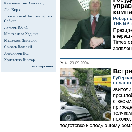
Квасьневский Александр
упра
Лео Кирх
комп
Лойтхойзер-Шнарренбергер
Роберт Д
Сабина
ТНК-ВР 
Лужков Юрий
Президе
Мангериева Хедижи
вчерашн
Медведев Дмитрий
Times с
Сысоев Валерий
заявлен
Хлебников Пол
Христенко Виктор
//
29.09.2004
все персоны
Встря
Губерна
полагать
Жители 
прошлой
с весьм
природ
толчкам
похоже,
подготовке к следующему земл