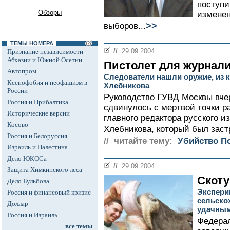
поступи
Обзоры
изменен
>>
выборов...
ТЕМЫ НОМЕРА
//
29.09.2004
Признание независимости
Абхазии и Южной Осетии
Пистолет для журнал
Автопром
Следователи нашли оружие, из к
Ксенофобия и неофашизм в
Хлебникова
России
Руководство ГУВД Москвы вчер
Россия и Прибалтика
сдвинулось с мертвой точки р
Исторические версии
главного редактора русского 
Косово
Хлебникова, который был застр
Россия и Белоруссия
// читайте тему:
Убийство П
Израиль и Палестина
Дело ЮКОСа
//
29.09.2004
Защита Химкинского леса
Скоту
Дело Бульбова
Экспери
Россия и финансовый кризис
сельско
Доллар
удачны
Россия и Израиль
Федерал
все темы