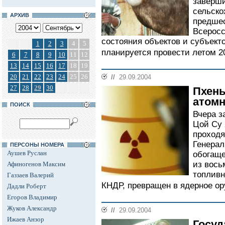
заверш
сельско
АРХИВ
предшес
Всеросс
состояния объектов и субъекто
1
2
3
4
5
планируется провести летом 20
6
7
8
9
10
11
12
13
14
15
16
17
18
19
20
21
22
23
24
25
26
//
29.09.2004
27
28
29
30
Пхень
атом
ПОИСК
Вчера з
Цой Су 
проходя
Генерал
ПЕРСОНЫ НОМЕРА
Аушев Руслан
обогаще
из вось
Афиногенов Максим
топливн
Газзаев Валерий
КНДР, превращен в ядерное ор
Дадли Роберт
Егоров Владимир
Жуков Александр
//
29.09.2004
Ижаев Анзор
Госуд